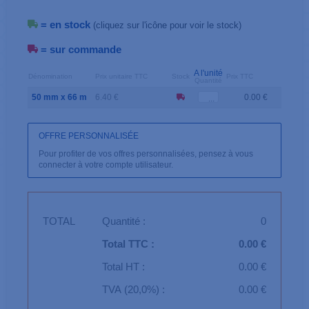
= en stock
(cliquez sur l'icône pour voir le stock)
= sur commande
A l'unité
Dénomination
Prix unitaire TTC
Stock
Prix TTC
Quantité
50 mm x 66 m
6.40 €
0.00 €
OFFRE PERSONNALISÉE
Pour profiter de vos offres personnalisées, pensez à vous
connecter à votre compte utilisateur.
TOTAL
Quantité :
0
Total TTC :
0.00 €
Total HT :
0.00 €
TVA (20,0%) :
0.00 €