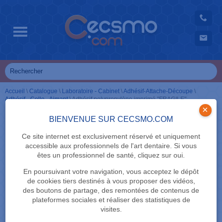
Accueil
\
Catalogue
\
Laboratoire - Cabinet
\
Adhésif-Attache-Découpe
\
Adhésif - Colle - Aimant
\
Adhésif polypropylène imprimé "FRAGILE"
×
BIENVENUE SUR CECSMO.COM
Ce site internet est exclusivement réservé et uniquement
accessible aux professionnels de l'art dentaire. Si vous
êtes un professionnel de santé, cliquez sur oui.
En poursuivant votre navigation, vous acceptez le dépôt
de cookies tiers destinés à vous proposer des vidéos,
des boutons de partage, des remontées de contenus de
plateformes sociales et réaliser des statistiques de
visites.