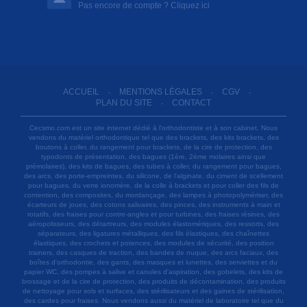
Pas encore de compte ? Cliquez ici
ACCUEIL
MENTIONS LÉGALES
CGV
-
-
-
PLAN DU SITE
CONTACT
-
Cecsmo.com est un site internet dédié à l'orthodontiste et à son cabinet. Nous
vendons du matériel orthodontique tel que des brackets, des kits brackets, des
boutons à coller, du rangement pour brackets, de la cire de protection, des
typodonts de présentation, des bagues (1ère, 2ème molaires ainsi que
prémolaires), des kits de bagues, des tubes à coller, du rangement pour bagues,
des arcs, des porte-empreintes, du silicone, de l'alginate, du ciment de scellement
pour bagues, du verre ionomère, de la colle à brackets et pour coller des fils de
contention, des composites, du mordançage, des lampes à photopolymériser, des
écarteurs de joues, des cotons salivaires, des pinces, des instruments à main et
rotatifs, des fraises pour contre-angles et pour turbines, des fraises résines, des
aéropolisseurs, des détartreurs, des modules élastomériques, des ressorts, des
séparateurs, des ligatures métalliques, des fils élastiques, des chaînettes
élastiques, des crochets et potences, des modules de sécurité, des position
trainers, des casques de traction, des bandes de nuque, des arcs faciaux, des
boîtes d'orthodontie, des gants, des masques et lunettes, des serviettes et du
papier WC, des pompes à salive et canules d'aspiration, des gobelets, des kits de
brossage et de la cire de protection, des produits de décontamination, des produits
de nettoyage pour sols et surfaces, des stérilisateurs et des gaines de stérilisation,
des cardes pour fraises. Nous vendons aussi du matériel de laboratoire tel que du