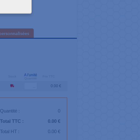
personnalisées
A l'unité
Stock
Prix TTC
Quantité
0.00 €
Quantité :
0
Total TTC :
0.00 €
Total HT :
0.00 €