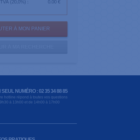
TVA (20,0%) :
0.00 €
UR À MA RECHERCHE
 SEUL NUMÉRO : 02 35 34 88 85
re hotline répond à toutes vos questions
9h30 à 13h00 et de 14h00 à 17h00
FOS PRATIQUES