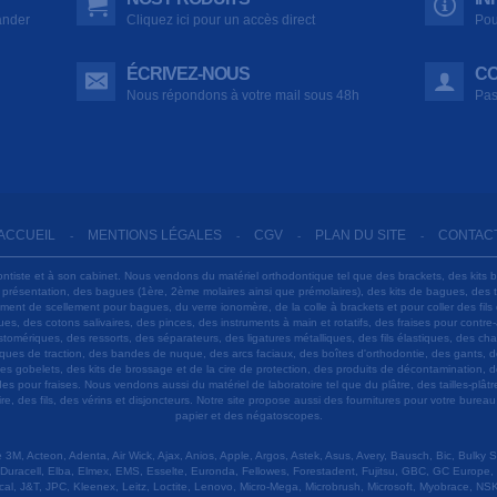
ander
Cliquez ici pour un accès direct
Pou
ÉCRIVEZ-NOUS
CO
Nous répondons à votre mail sous 48h
Pas
ACCUEIL
MENTIONS LÉGALES
CGV
PLAN DU SITE
CONTAC
-
-
-
-
ontiste et à son cabinet. Nous vendons du matériel orthodontique tel que des brackets, des kits 
e présentation, des bagues (1ère, 2ème molaires ainsi que prémolaires), des kits de bagues, des
 ciment de scellement pour bagues, du verre ionomère, de la colle à brackets et pour coller des f
s, des cotons salivaires, des pinces, des instruments à main et rotatifs, des fraises pour contre-
tomériques, des ressorts, des séparateurs, des ligatures métalliques, des fils élastiques, des ch
sques de traction, des bandes de nuque, des arcs faciaux, des boîtes d'orthodontie, des gants, d
es gobelets, des kits de brossage et de la cire de protection, des produits de décontamination, d
ardes pour fraises. Nous vendons aussi du matériel de laboratoire tel que du plâtre, des tailles-p
e, des fils, des vérins et disjoncteurs. Notre site propose aussi des fournitures pour votre burea
papier et des négatoscopes.
M, Acteon, Adenta, Air Wick, Ajax, Anios, Apple, Argos, Astek, Asus, Avery, Bausch, Bic, Bulky
Duracell, Elba, Elmex, EMS, Esselte, Euronda, Fellowes, Forestadent, Fujitsu, GBC, GC Europe,
cal, J&T, JPC, Kleenex, Leitz, Loctite, Lenovo, Micro-Mega, Microbrush, Microsoft, Myobrace, NSK,