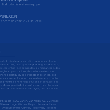
r l'orthodontiste et son équipe
NNEXION
 encore de compte ? Cliquez ici
T
brackets, des boutons à coller, du rangement pour
 tubes à coller, du rangement pour bagues, des arcs,
ils de contention, des composites, du mordançage, des
angles et pour turbines, des fraises résines, des
aînettes élastiques, des crochets et potences, des
es masques et lunettes, des serviettes et du papier
es produits de nettoyage pour sols et surfaces, des
lâtres, des appareils de thermoformage, des plaques à
u, tels que des classeurs, des stylos, des ramettes de
 Soft, Busch, C2G, Canon, Carl Martin, CEP, Cominox,
 Glassex, Hager Werken, Harpic, Hartmann, Henry
 OrthoEssentials, Orthopli, Plantronics, Plasdent