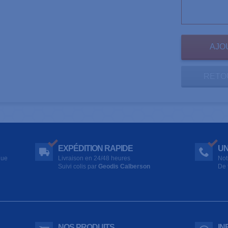
RETO
EXPÉDITION RAPIDE
UN
que
Livraison en 24/48 heures
Not
Suivi colis par
Geodis Calberson
De 
NOS PRODUITS
IN