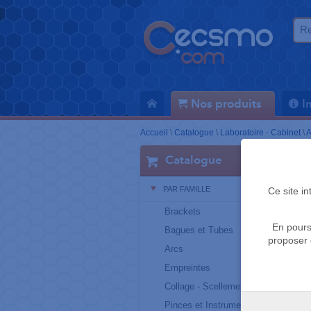
Nos produits
I
Accueil
\
Catalogue
\
Laboratoire - Cabinet
\
A
Catalogue
PAR FAMILLE
Ce site i
Brackets
En pours
Bagues et Tubes
proposer 
Arcs
Empreintes
Collage - Scellement
Pinces et Instruments