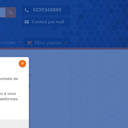
0235348885
Contact par mail
Mon panier
 compte
t
×
LLE - AIMANT
ionnels de
uble face
és à vous
t
lateformes