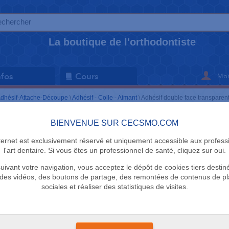
La boutique de l'orthodontiste
Mon
nfos
Cours
dhésif-Attache-Découpe
\
Adhésif - Colle - Aimant
\
Adhésif double face transparen
BIENVENUE SUR CECSMO.COM
ADHÉSIF - CO
nternet est exclusivement réservé et uniquement accessible aux profess
Adhésif do
l'art dentaire. Si vous êtes un professionnel de santé, cliquez sur oui.
uivant votre navigation, vous acceptez le dépôt de cookies tiers destin
transparen
des vidéos, des boutons de partage, des remontées de contenus de p
sociales et réaliser des statistiques de visites.
Scotch
Délai 1 semaine