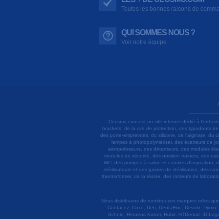
Toutes les bonnes raisons de comm
QUI SOMMES NOUS ?
Voir notre équipe
Cecsmo.com est un site internet dédié à l'orthod
brackets, de la cire de protection, des typodonts d
des porte-empreintes, du silicone, de l'alginate, du
lampes à photopolymériser, des écarteurs de joue
aéropolisseurs, des détartreurs, des modules élas
modules de sécurité, des position trainers, des ca
WC, des pompes à salive et canules d'aspiration, d
stérilisateurs et des gaines de stérilisation, des c
thermoformer, de la résine, des moteurs de laboratoir
Nous distribuons de nombreuses marques telles que 3
Contacez, Coxo, Deb, DentaFloc, Devolo, Dymo, 
Schein, Heraeus Kulzer, Hubit, HTDental, ID-Logi