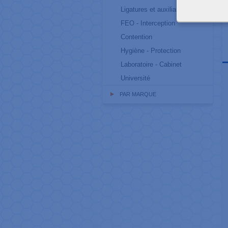
Ligatures et auxiliaires
FEO - Interception
Contention
Hygiène - Protection
Laboratoire - Cabinet
Université
PAR MARQUE