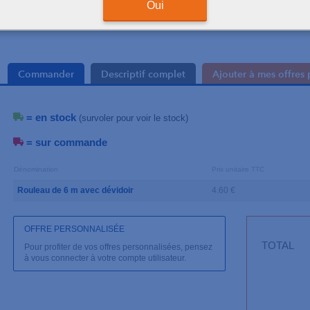
Oui
+
Avec dévidoir
Commander
Descriptif complet
Ajouter à mes offres 
= en stock
(survoler pour voir le stock)
= sur commande
Dénomination
Prix unitaire TTC
Rouleau de 6 m avec dévidoir
4.60 €
OFFRE PERSONNALISÉE
TOTAL
Pour profiter de vos offres personnalisées, pensez
à vous connecter à votre compte utilisateur.