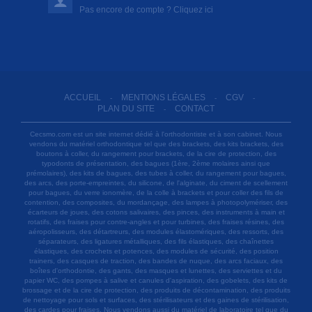
Pas encore de compte ? Cliquez ici
ACCUEIL
MENTIONS LÉGALES
CGV
-
-
-
PLAN DU SITE
CONTACT
-
Cecsmo.com est un site internet dédié à l'orthodontiste et à son cabinet. Nous
vendons du matériel orthodontique tel que des brackets, des kits brackets, des
boutons à coller, du rangement pour brackets, de la cire de protection, des
typodonts de présentation, des bagues (1ère, 2ème molaires ainsi que
prémolaires), des kits de bagues, des tubes à coller, du rangement pour bagues,
des arcs, des porte-empreintes, du silicone, de l'alginate, du ciment de scellement
pour bagues, du verre ionomère, de la colle à brackets et pour coller des fils de
contention, des composites, du mordançage, des lampes à photopolymériser, des
écarteurs de joues, des cotons salivaires, des pinces, des instruments à main et
rotatifs, des fraises pour contre-angles et pour turbines, des fraises résines, des
aéropolisseurs, des détartreurs, des modules élastomériques, des ressorts, des
séparateurs, des ligatures métalliques, des fils élastiques, des chaînettes
élastiques, des crochets et potences, des modules de sécurité, des position
trainers, des casques de traction, des bandes de nuque, des arcs faciaux, des
boîtes d'orthodontie, des gants, des masques et lunettes, des serviettes et du
papier WC, des pompes à salive et canules d'aspiration, des gobelets, des kits de
brossage et de la cire de protection, des produits de décontamination, des produits
de nettoyage pour sols et surfaces, des stérilisateurs et des gaines de stérilisation,
des cardes pour fraises. Nous vendons aussi du matériel de laboratoire tel que du