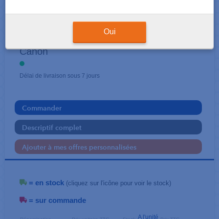
CARTOUCHES
731
Oui
Canon
Délai de livraison sous 7 jours
Commander
Descriptif complet
Ajouter à mes offres personnalisées
= en stock
(cliquez sur l'icône pour voir le stock)
= sur commande
A l'unité