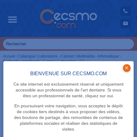
Accueil
\
Catalogue
\
Laboratoire - Cabinet
\
Multimédia - Informatique
\
Cartouche imprimante
\
Canon
\
Cartouches
\
731
×
BIENVENUE SUR CECSMO.COM
Ce site internet est exclusivement réservé et uniquement
accessible aux professionnels de l'art dentaire. Si vous
êtes un professionnel de santé, cliquez sur oui.
En poursuivant votre navigation, vous acceptez le dépôt
de cookies tiers destinés à vous proposer des vidéos,
des boutons de partage, des remontées de contenus de
plateformes sociales et réaliser des statistiques de
visites.