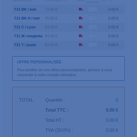
Dénomination
Prix unitaire TTC
Stock
Prix TTC
Quantité
731 BK / noir
73.60 €
0.00 €
731 BK H / noir
95.60 €
0.00 €
731 C / cyan
83.50 €
0.00 €
731 M / magenta
83.50 €
0.00 €
731 Y / jaune
83.50 €
0.00 €
OFFRE PERSONNALISÉE
Pour profiter de vos offres personnalisées, pensez à vous
connecter à votre compte utilisateur.
TOTAL
Quantité :
0
Total TTC :
0.00 €
Total HT :
0.00 €
TVA (20,0%) :
0.00 €