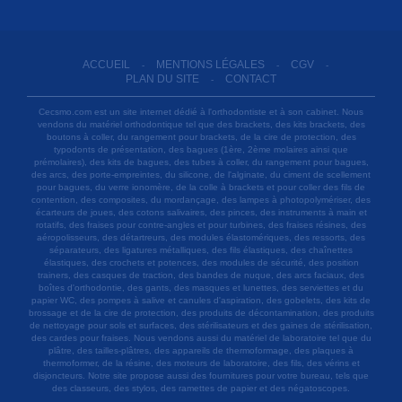
ACCUEIL
MENTIONS LÉGALES
CGV
-
-
-
PLAN DU SITE
CONTACT
-
Cecsmo.com est un site internet dédié à l'orthodontiste et à son cabinet. Nous
vendons du matériel orthodontique tel que des brackets, des kits brackets, des
boutons à coller, du rangement pour brackets, de la cire de protection, des
typodonts de présentation, des bagues (1ère, 2ème molaires ainsi que
prémolaires), des kits de bagues, des tubes à coller, du rangement pour bagues,
des arcs, des porte-empreintes, du silicone, de l'alginate, du ciment de scellement
pour bagues, du verre ionomère, de la colle à brackets et pour coller des fils de
contention, des composites, du mordançage, des lampes à photopolymériser, des
écarteurs de joues, des cotons salivaires, des pinces, des instruments à main et
rotatifs, des fraises pour contre-angles et pour turbines, des fraises résines, des
aéropolisseurs, des détartreurs, des modules élastomériques, des ressorts, des
séparateurs, des ligatures métalliques, des fils élastiques, des chaînettes
élastiques, des crochets et potences, des modules de sécurité, des position
trainers, des casques de traction, des bandes de nuque, des arcs faciaux, des
boîtes d'orthodontie, des gants, des masques et lunettes, des serviettes et du
papier WC, des pompes à salive et canules d'aspiration, des gobelets, des kits de
brossage et de la cire de protection, des produits de décontamination, des produits
de nettoyage pour sols et surfaces, des stérilisateurs et des gaines de stérilisation,
des cardes pour fraises. Nous vendons aussi du matériel de laboratoire tel que du
plâtre, des tailles-plâtres, des appareils de thermoformage, des plaques à
thermoformer, de la résine, des moteurs de laboratoire, des fils, des vérins et
disjoncteurs. Notre site propose aussi des fournitures pour votre bureau, tels que
des classeurs, des stylos, des ramettes de papier et des négatoscopes.