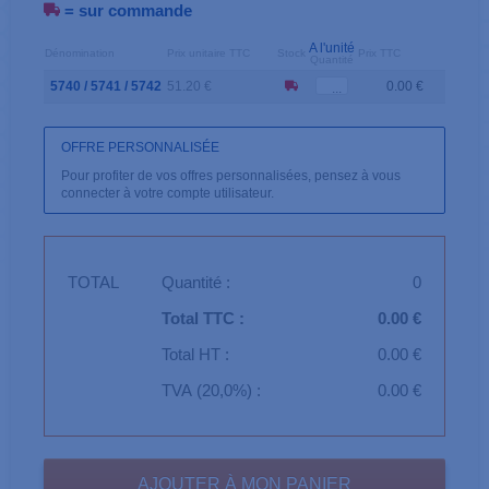
= sur commande
A l'unité
Dénomination
Prix unitaire TTC
Stock
Prix TTC
Quantité
5740 / 5741 / 5742
51.20 €
0.00 €
OFFRE PERSONNALISÉE
Pour profiter de vos offres personnalisées, pensez à vous
connecter à votre compte utilisateur.
TOTAL
Quantité :
0
Total TTC :
0.00 €
Total HT :
0.00 €
TVA (20,0%) :
0.00 €