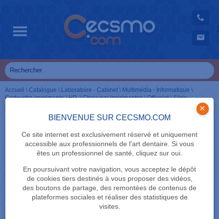
Accueil
\
Catalogue
\
Laboratoire - Cabinet
\
Multimédia - Informatique
\
Cartouche imprimante
\
HP
\
Choix par imprimantes
\
Officejet
\
Série
5000
\
Cartouches noir
\
62 XL
×
BIENVENUE SUR CECSMO.COM
Ce site internet est exclusivement réservé et uniquement
accessible aux professionnels de l'art dentaire. Si vous
êtes un professionnel de santé, cliquez sur oui.
En poursuivant votre navigation, vous acceptez le dépôt
de cookies tiers destinés à vous proposer des vidéos,
des boutons de partage, des remontées de contenus de
plateformes sociales et réaliser des statistiques de
visites.