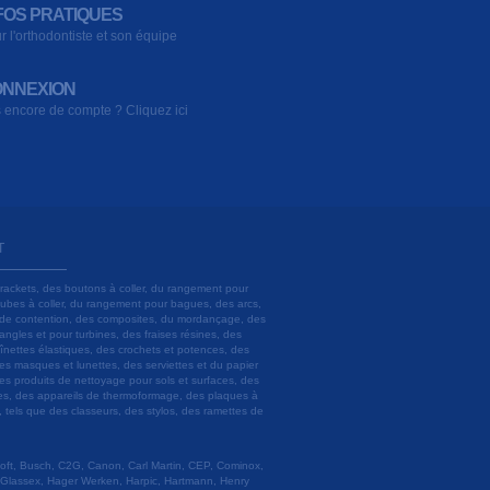
FOS PRATIQUES
r l'orthodontiste et son équipe
NNEXION
 encore de compte ? Cliquez ici
T
brackets, des boutons à coller, du rangement pour
 tubes à coller, du rangement pour bagues, des arcs,
ils de contention, des composites, du mordançage, des
angles et pour turbines, des fraises résines, des
aînettes élastiques, des crochets et potences, des
es masques et lunettes, des serviettes et du papier
es produits de nettoyage pour sols et surfaces, des
lâtres, des appareils de thermoformage, des plaques à
u, tels que des classeurs, des stylos, des ramettes de
 Soft, Busch, C2G, Canon, Carl Martin, CEP, Cominox,
 Glassex, Hager Werken, Harpic, Hartmann, Henry