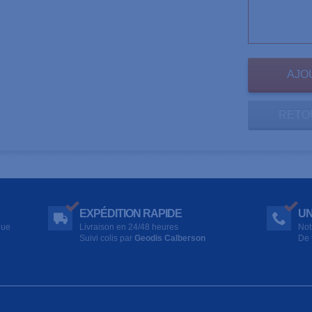
RETO
EXPÉDITION RAPIDE
UN
que
Livraison en 24/48 heures
Not
Suivi colis par
Geodis Calberson
De 