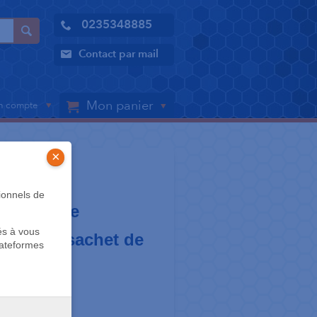
0235348885
Contact par mail
Mon panier
 compte
×
ionnels de
oller base
és à vous
incurvée sachet de
lateformes
ic Products