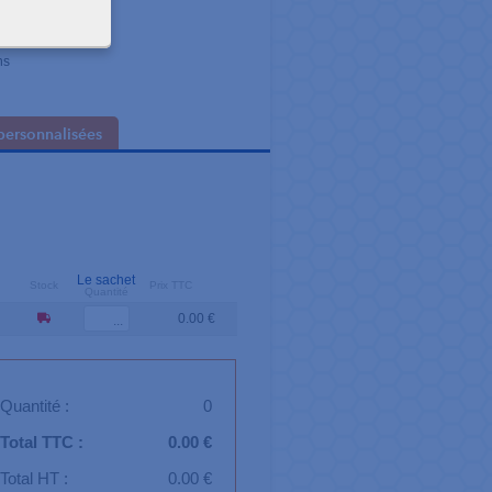
ns
personnalisées
Le sachet
Stock
Prix TTC
Quantité
0.00 €
Quantité :
0
Total TTC :
0.00 €
Total HT :
0.00 €