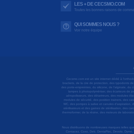
LES + DE CECSMO.COM
Toutes les bonnes raisons de comm
QUI SOMMES NOUS ?
Voir notre équipe
Cecsmo.com est un site internet dédié à l'orthod
brackets, de la cire de protection, des typodonts d
des porte-empreintes, du silicone, de l'alginate, du
lampes à photopolymériser, des écarteurs de joue
aéropolisseurs, des détartreurs, des modules élas
modules de sécurité, des position trainers, des ca
WC, des pompes à salive et canules d'aspiration, d
stérilisateurs et des gaines de stérilisation, des c
thermoformer, de la résine, des moteurs de laboratoir
Nous distribuons de nombreuses marques telles que 3
Contacez, Coxo, Deb, DentaFloc, Devolo, Dymo, 