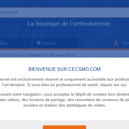
La boutique de l'orthodontiste
Mon
nfos
Cours
on à coller base rectangle incurvée sachet de 20
BIENVENUE SUR CECSMO.COM
BOUTON
nternet est exclusivement réservé et uniquement accessible aux profess
Bouton à c
l'art dentaire. Si vous êtes un professionnel de santé, cliquez sur oui.
uivant votre navigation, vous acceptez le dépôt de cookies tiers destin
rectangle 
des vidéos, des boutons de partage, des remontées de contenus de p
sociales et réaliser des statistiques de visites.
20
US Orthodont