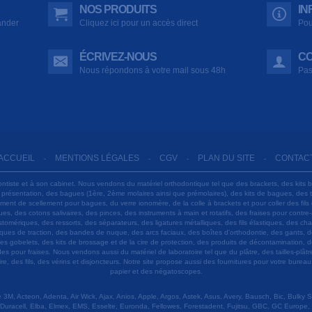
NOS PRODUITS
IN
ander
Cliquez ici pour un accès direct
Pou
ÉCRIVEZ-NOUS
CO
Nous répondons à votre mail sous 48h
Pas
ACCUEIL
MENTIONS LÉGALES
CGV
PLAN DU SITE
CONTAC
-
-
-
-
ontiste et à son cabinet. Nous vendons du matériel orthodontique tel que des brackets, des kits 
e présentation, des bagues (1ère, 2ème molaires ainsi que prémolaires), des kits de bagues, des
 ciment de scellement pour bagues, du verre ionomère, de la colle à brackets et pour coller des f
s, des cotons salivaires, des pinces, des instruments à main et rotatifs, des fraises pour contre-
tomériques, des ressorts, des séparateurs, des ligatures métalliques, des fils élastiques, des ch
sques de traction, des bandes de nuque, des arcs faciaux, des boîtes d'orthodontie, des gants, d
es gobelets, des kits de brossage et de la cire de protection, des produits de décontamination, d
ardes pour fraises. Nous vendons aussi du matériel de laboratoire tel que du plâtre, des tailles-p
e, des fils, des vérins et disjoncteurs. Notre site propose aussi des fournitures pour votre burea
papier et des négatoscopes.
M, Acteon, Adenta, Air Wick, Ajax, Anios, Apple, Argos, Astek, Asus, Avery, Bausch, Bic, Bulky
Duracell, Elba, Elmex, EMS, Esselte, Euronda, Fellowes, Forestadent, Fujitsu, GBC, GC Europe,