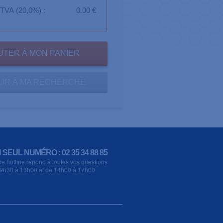
TVA (20,0%) :
0.00 €
UR À MA RECHERCHE
 SEUL NUMÉRO : 02 35 34 88 85
re hotline répond à toutes vos questions
9h30 à 13h00 et de 14h00 à 17h00