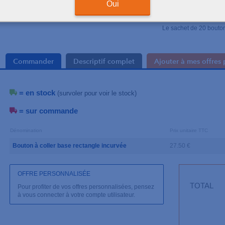
Délai 3 semaines
Oui
Le sachet de 20 bouto
Commander
Descriptif complet
Ajouter à mes offres 
= en stock
(survoler pour voir le stock)
= sur commande
Dénomination
Prix unitaire TTC
Bouton à coller base rectangle incurvée
27.50 €
OFFRE PERSONNALISÉE
TOTAL
Pour profiter de vos offres personnalisées, pensez
à vous connecter à votre compte utilisateur.