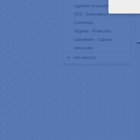
Ligatures et auxiliaires
FEO - Interception
Contention
Hygiène - Protection
Laboratoire - Cabinet
Université
PAR MARQUE