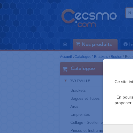
Nos produits
I
Accueil
\
Catalogue
\
Brackets
\
Bouton
\
Bout
Catalogue
PAR FAMILLE
Ce site i
Brackets
En pours
Bagues et Tubes
proposer 
Arcs
Empreintes
Collage - Scellement
Pinces et Instruments