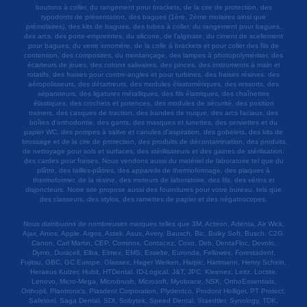
boutons à coller, du rangement pour brackets, de la cire de protection, des
typodonts de présentation, des bagues (1ère, 2ème molaires ainsi que
prémolaires), des kits de bagues, des tubes à coller, du rangement pour bagues,
des arcs, des porte-empreintes, du silicone, de l'alginate, du ciment de scellement
pour bagues, du verre ionomère, de la colle à brackets et pour coller des fils de
contention, des composites, du mordançage, des lampes à photopolymériser, des
écarteurs de joues, des cotons salivaires, des pinces, des instruments à main et
rotatifs, des fraises pour contre-angles et pour turbines, des fraises résines, des
aéropolisseurs, des détartreurs, des modules élastomériques, des ressorts, des
séparateurs, des ligatures métalliques, des fils élastiques, des chaînettes
élastiques, des crochets et potences, des modules de sécurité, des position
trainers, des casques de traction, des bandes de nuque, des arcs faciaux, des
boîtes d'orthodontie, des gants, des masques et lunettes, des serviettes et du
papier WC, des pompes à salive et canules d'aspiration, des gobelets, des kits de
brossage et de la cire de protection, des produits de décontamination, des produits
de nettoyage pour sols et surfaces, des stérilisateurs et des gaines de stérilisation,
des cardes pour fraises. Nous vendons aussi du matériel de laboratoire tel que du
plâtre, des tailles-plâtres, des appareils de thermoformage, des plaques à
thermoformer, de la résine, des moteurs de laboratoire, des fils, des vérins et
disjoncteurs. Notre site propose aussi des fournitures pour votre bureau, tels que
des classeurs, des stylos, des ramettes de papier et des négatoscopes.
Nous distribuons de nombreuses marques telles que 3M, Acteon, Adenta, Air Wick,
Ajax, Anios, Apple, Argos, Astek, Asus, Avery, Bausch, Bic, Bulky Soft, Busch, C2G,
Canon, Carl Martin, CEP, Cominox, Contacez, Coxo, Deb, DentaFloc, Devolo,
Dymo, Duracell, Elba, Elmex, EMS, Esselte, Euronda, Fellowes, Forestadent,
Fujitsu, GBC, GC Europe, Glassex, Hager Werken, Harpic, Hartmann, Henry Schein,
Heraeus Kulzer, Hubit, HTDental, ID-Logical, J&T, JPC, Kleenex, Leitz, Loctite,
Lenovo, Micro-Mega, Microbrush, Microsoft, Myobrace, NSK, OrthoEssentials,
Orthopli, Plantronics, Plasdent Corporation, Plydentco, Prodont Holliger, PT Protect,
Safetool, Saga Dental, SDI, Sobytek, Speed Dental, Staedtler, Synology, TDK,