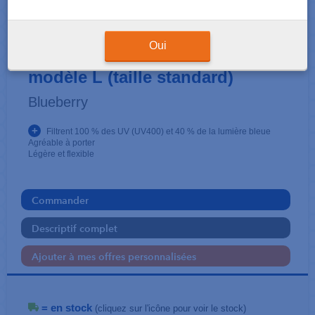
ACCESSOIRES
Lunettes pour écran
Oui
modèle L (taille standard)
Blueberry
+
Filtrent 100 % des UV (UV400) et 40 % de la lumière bleue
Agréable à porter
Légère et flexible
Commander
Descriptif complet
Ajouter à mes offres personnalisées
= en stock
(cliquez sur l'icône pour voir le stock)