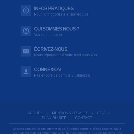
INFOS PRATIQUES
Pour l'orthodontiste et son équipe
QUI SOMMES NOUS ?
Voir notre équipe
ÉCRIVEZ-NOUS
Nous répondons à votre mail sous 48h
CONNEXION
Pas encore de compte ? Cliquez ici
ACCUEIL
MENTIONS LÉGALES
CGV
-
-
-
PLAN DU SITE
CONTACT
-
Cecsmo.com est un site internet dédié à l'orthodontiste et à son cabinet. Nous
vendons du matériel orthodontique tel que des brackets, des kits brackets, des