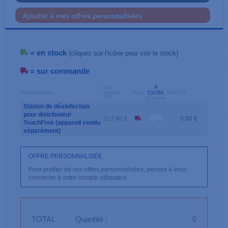
Ajouter à mes offres personnalisées
= en stock
(cliquez sur l'icône pour voir le stock)
= sur commande
A
Prix
l'unité
Dénomination
unitaire
Stock
Prix TTC
TTC
Quantité
Station de désinfection
pour distributeur
217.80 €
0.00 €
TouchFree (appareil vendu
séparément)
OFFRE PERSONNALISÉE
Pour profiter de vos offres personnalisées, pensez à vous
connecter à votre compte utilisateur.
TOTAL
Quantité :
0