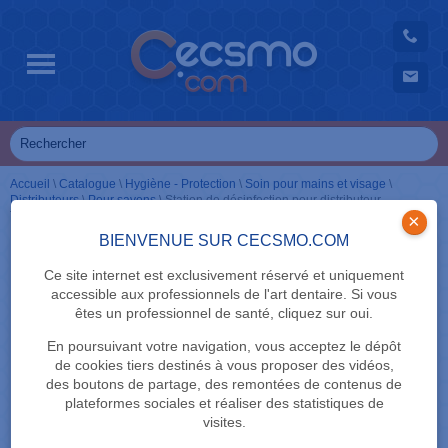
Accueil
\
Catalogue
\
Hygiène - Protection
\
Soin pour mains et visage
\
Distributeurs
\
Pour savons
\
Station de désinfection pour distributeur
TouchFre
×
BIENVENUE SUR CECSMO.COM
Ce site internet est exclusivement réservé et uniquement
accessible aux professionnels de l'art dentaire. Si vous
êtes un professionnel de santé, cliquez sur oui.
En poursuivant votre navigation, vous acceptez le dépôt
de cookies tiers destinés à vous proposer des vidéos,
des boutons de partage, des remontées de contenus de
plateformes sociales et réaliser des statistiques de
visites.