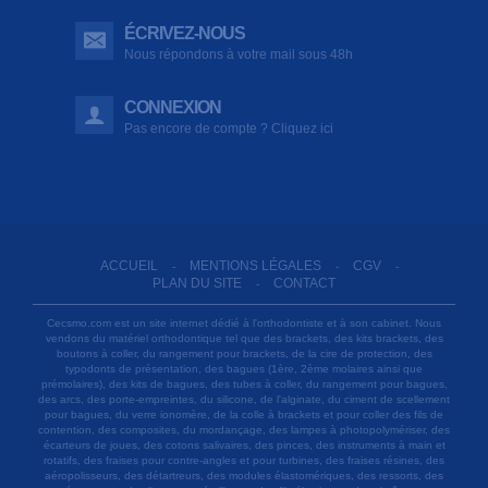
ÉCRIVEZ-NOUS
Nous répondons à votre mail sous 48h
CONNEXION
Pas encore de compte ? Cliquez ici
ACCUEIL
MENTIONS LÉGALES
CGV
-
-
-
PLAN DU SITE
CONTACT
-
Cecsmo.com est un site internet dédié à l'orthodontiste et à son cabinet. Nous
vendons du matériel orthodontique tel que des brackets, des kits brackets, des
boutons à coller, du rangement pour brackets, de la cire de protection, des
typodonts de présentation, des bagues (1ère, 2ème molaires ainsi que
prémolaires), des kits de bagues, des tubes à coller, du rangement pour bagues,
des arcs, des porte-empreintes, du silicone, de l'alginate, du ciment de scellement
pour bagues, du verre ionomère, de la colle à brackets et pour coller des fils de
contention, des composites, du mordançage, des lampes à photopolymériser, des
écarteurs de joues, des cotons salivaires, des pinces, des instruments à main et
rotatifs, des fraises pour contre-angles et pour turbines, des fraises résines, des
aéropolisseurs, des détartreurs, des modules élastomériques, des ressorts, des