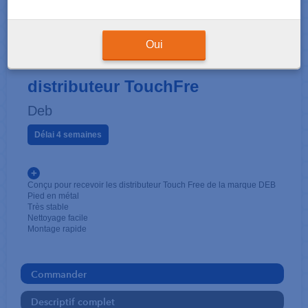
POUR SAVONS
Oui
Station de désinfection pour
distributeur TouchFre
Deb
Délai 4 semaines
+
Conçu pour recevoir les distributeur Touch Free de la marque DEB
Pied en métal
Très stable
Nettoyage facile
Montage rapide
Commander
Descriptif complet