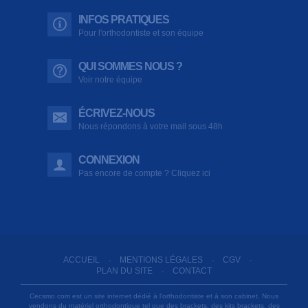
INFOS PRATIQUES
Pour l'orthodontiste et son équipe
QUI SOMMES NOUS ?
Voir notre équipe
ÉCRIVEZ-NOUS
Nous répondons à votre mail sous 48h
CONNEXION
Pas encore de compte ? Cliquez ici
ACCUEIL
MENTIONS LÉGALES
CGV
-
-
-
PLAN DU SITE
CONTACT
-
Cecsmo.com est un site internet dédié à l'orthodontiste et à son cabinet. Nous
vendons du matériel orthodontique tel que des brackets, des kits brackets, des