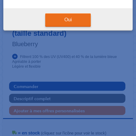
LUNETTES
Lunettes pour écran modèle L
Oui
(taille standard)
Blueberry
+
Filtrent 100 % des UV (UV400) et 40 % de la lumière bleue
Agréable à porter
Légère et flexible
Commander
Descriptif complet
Ajouter à mes offres personnalisées
= en stock
(cliquez sur l'icône pour voir le stock)