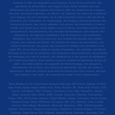
boutons à coller, du rangement pour brackets, de la cire de protection, des
typodonts de présentation, des bagues (1ère, 2ème molaires ainsi que
prémolaires), des kits de bagues, des tubes à coller, du rangement pour bagues,
des arcs, des porte-empreintes, du silicone, de l'alginate, du ciment de scellement
pour bagues, du verre ionomère, de la colle à brackets et pour coller des fils de
contention, des composites, du mordançage, des lampes à photopolymériser, des
écarteurs de joues, des cotons salivaires, des pinces, des instruments à main et
rotatifs, des fraises pour contre-angles et pour turbines, des fraises résines, des
aéropolisseurs, des détartreurs, des modules élastomériques, des ressorts, des
séparateurs, des ligatures métalliques, des fils élastiques, des chaînettes
élastiques, des crochets et potences, des modules de sécurité, des position
trainers, des casques de traction, des bandes de nuque, des arcs faciaux, des
boîtes d'orthodontie, des gants, des masques et lunettes, des serviettes et du
papier WC, des pompes à salive et canules d'aspiration, des gobelets, des kits de
brossage et de la cire de protection, des produits de décontamination, des produits
de nettoyage pour sols et surfaces, des stérilisateurs et des gaines de stérilisation,
des cardes pour fraises. Nous vendons aussi du matériel de laboratoire tel que du
plâtre, des tailles-plâtres, des appareils de thermoformage, des plaques à
thermoformer, de la résine, des moteurs de laboratoire, des fils, des vérins et
disjoncteurs. Notre site propose aussi des fournitures pour votre bureau, tels que
des classeurs, des stylos, des ramettes de papier et des négatoscopes.
Nous distribuons de nombreuses marques telles que 3M, Acteon, Adenta, Air Wick,
Ajax, Anios, Apple, Argos, Astek, Asus, Avery, Bausch, Bic, Bulky Soft, Busch, C2G,
Canon, Carl Martin, CEP, Cominox, Contacez, Coxo, Deb, DentaFloc, Devolo,
Dymo, Duracell, Elba, Elmex, EMS, Esselte, Euronda, Fellowes, Forestadent,
Fujitsu, GBC, GC Europe, Glassex, Hager Werken, Harpic, Hartmann, Henry Schein,
Heraeus Kulzer, Hubit, HTDental, ID-Logical, J&T, JPC, Kleenex, Leitz, Loctite,
Lenovo, Micro-Mega, Microbrush, Microsoft, Myobrace, NSK, OrthoEssentials,
Orthopli, Plantronics, Plasdent Corporation, Plydentco, Prodont Holliger, PT Protect,
Safetool, Saga Dental, SDI, Sobytek, Speed Dental, Staedtler, Synology, TDK,