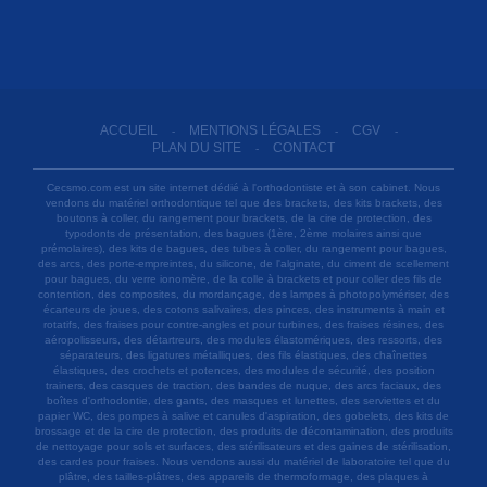
ACCUEIL
MENTIONS LÉGALES
CGV
-
-
-
PLAN DU SITE
CONTACT
-
Cecsmo.com est un site internet dédié à l'orthodontiste et à son cabinet. Nous
vendons du matériel orthodontique tel que des brackets, des kits brackets, des
boutons à coller, du rangement pour brackets, de la cire de protection, des
typodonts de présentation, des bagues (1ère, 2ème molaires ainsi que
prémolaires), des kits de bagues, des tubes à coller, du rangement pour bagues,
des arcs, des porte-empreintes, du silicone, de l'alginate, du ciment de scellement
pour bagues, du verre ionomère, de la colle à brackets et pour coller des fils de
contention, des composites, du mordançage, des lampes à photopolymériser, des
écarteurs de joues, des cotons salivaires, des pinces, des instruments à main et
rotatifs, des fraises pour contre-angles et pour turbines, des fraises résines, des
aéropolisseurs, des détartreurs, des modules élastomériques, des ressorts, des
séparateurs, des ligatures métalliques, des fils élastiques, des chaînettes
élastiques, des crochets et potences, des modules de sécurité, des position
trainers, des casques de traction, des bandes de nuque, des arcs faciaux, des
boîtes d'orthodontie, des gants, des masques et lunettes, des serviettes et du
papier WC, des pompes à salive et canules d'aspiration, des gobelets, des kits de
brossage et de la cire de protection, des produits de décontamination, des produits
de nettoyage pour sols et surfaces, des stérilisateurs et des gaines de stérilisation,
des cardes pour fraises. Nous vendons aussi du matériel de laboratoire tel que du
plâtre, des tailles-plâtres, des appareils de thermoformage, des plaques à