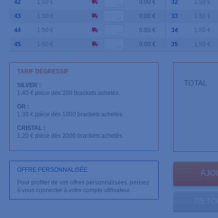
42
1.50 €
0.00 €
32
1.50 €
43
1.50 €
0.00 €
33
1.50 €
44
1.50 €
0.00 €
34
1.50 €
45
1.50 €
0.00 €
35
1.50 €
TARIF DÉGRESSIF
TOTAL
SILVER :
1.40 € pièce dès 200 brackets achetés.
OR :
1.30 € pièce dès 1000 brackets achetés.
CRISTAL :
1.20 € pièce dès 2000 brackets achetés.
OFFRE PERSONNALISÉE
Pour profiter de vos offres personnalisées, pensez
à vous connecter à votre compte utilisateur.
RETO