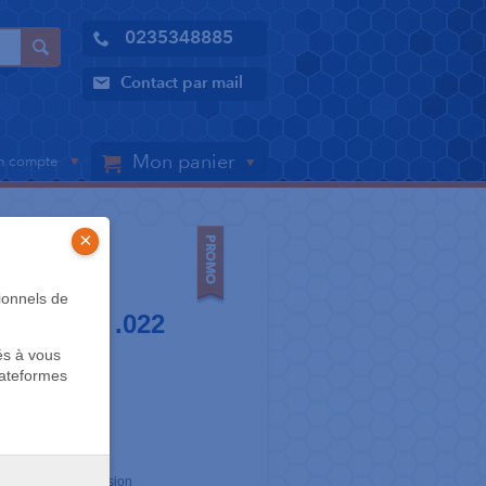
0235348885
Contact par mail
Mon panier
 compte
×
ionnels de
tal - MBT .022
és à vous
nine
lateformes
emaines
ne meilleure adhésion