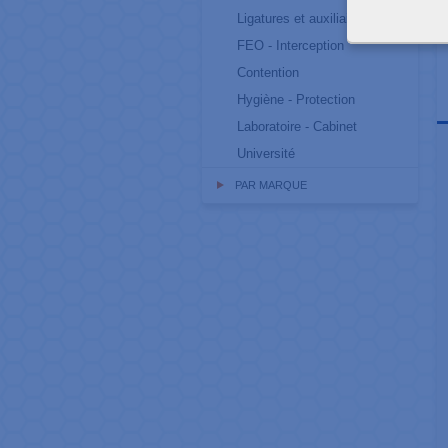
Ligatures et auxiliaires
FEO - Interception
Contention
Hygiène - Protection
Laboratoire - Cabinet
Université
PAR MARQUE