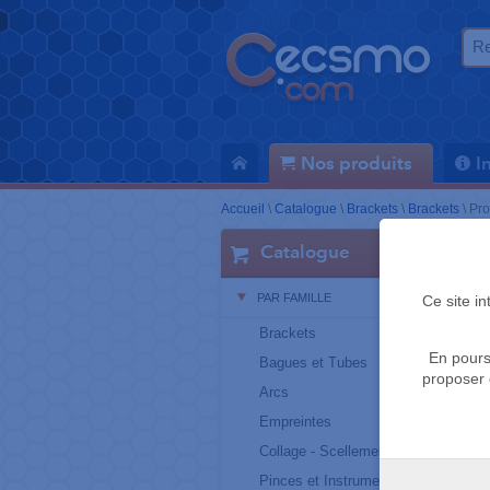
Nos produits
I
Accueil
\
Catalogue
\
Brackets
\
Brackets
\
Pro
Catalogue
PAR FAMILLE
Ce site i
Brackets
En pours
Bagues et Tubes
proposer 
Arcs
Empreintes
Collage - Scellement
Pinces et Instruments