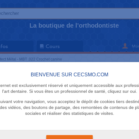
La boutique de l'orthodontiste
Mon
nfos
Cours
tect Métal - MBT .022 Crochet canine
BIENVENUE SUR CECSMO.COM
BRACKETS
nternet est exclusivement réservé et uniquement accessible aux profess
Protect Mé
l'art dentaire. Si vous êtes un professionnel de santé, cliquez sur oui.
uivant votre navigation, vous acceptez le dépôt de cookies tiers destin
Crochet ca
des vidéos, des boutons de partage, des remontées de contenus de p
sociales et réaliser des statistiques de visites.
PT Protect
Délai de livraison 2 s
+
Base mesh pour u