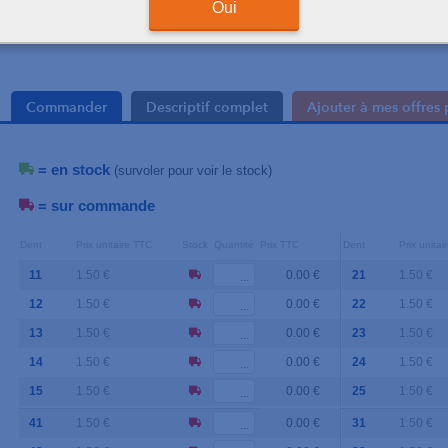
Oui
Base décalée sur les pr
occlusales)
Commander
Descriptif complet
Ajouter à mes offres 
= en stock
(survoler pour voir le stock)
= sur commande
Dent
Prix unitaire TTC
Stock
Quantité
Prix TTC
Dent
Prix unita
11
1.50 €
0.00 €
21
1.50 €
12
1.50 €
0.00 €
22
1.50 €
13
1.50 €
0.00 €
23
1.50 €
14
1.50 €
0.00 €
24
1.50 €
15
1.50 €
0.00 €
25
1.50 €
41
1.50 €
0.00 €
31
1.50 €