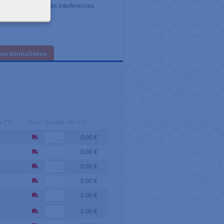
émolaires (réduit les interférences
personnalisées
ire TTC
Stock
Quantité
Prix TTC
0.00 €
0.00 €
0.00 €
0.00 €
0.00 €
0.00 €