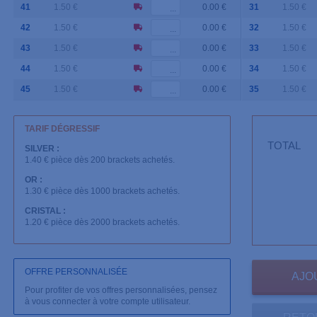
41
1.50 €
0.00 €
31
1.50 €
42
1.50 €
0.00 €
32
1.50 €
43
1.50 €
0.00 €
33
1.50 €
44
1.50 €
0.00 €
34
1.50 €
45
1.50 €
0.00 €
35
1.50 €
TARIF DÉGRESSIF
TOTAL
SILVER :
1.40 € pièce dès 200 brackets achetés.
OR :
1.30 € pièce dès 1000 brackets achetés.
CRISTAL :
1.20 € pièce dès 2000 brackets achetés.
OFFRE PERSONNALISÉE
Pour profiter de vos offres personnalisées, pensez
à vous connecter à votre compte utilisateur.