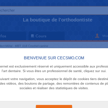
La boutique de l'orthodontiste
Mon
nfos
Cours
tect Métal - MBT .018 Crochet canine
BIENVENUE SUR CECSMO.COM
BRACKETS
nternet est exclusivement réservé et uniquement accessible aux profess
Protect Mé
l'art dentaire. Si vous êtes un professionnel de santé, cliquez sur oui.
uivant votre navigation, vous acceptez le dépôt de cookies tiers destin
Crochet ca
des vidéos, des boutons de partage, des remontées de contenus de p
sociales et réaliser des statistiques de visites.
PT Protect
Délai de livraison 2 s
+