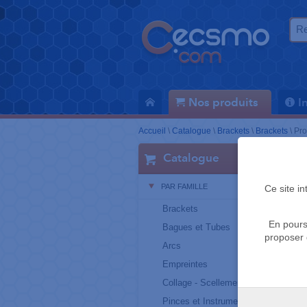
Nos produits
I
Accueil
\
Catalogue
\
Brackets
\
Brackets
\
Pro
Catalogue
PAR FAMILLE
Ce site i
Brackets
En pours
Bagues et Tubes
proposer 
Arcs
Empreintes
Collage - Scellement
Pinces et Instruments