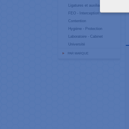
Ligatures et auxiliaires
FEO - Interception
Contention
Hygiène - Protection
Laboratoire - Cabinet
Université
PAR MARQUE