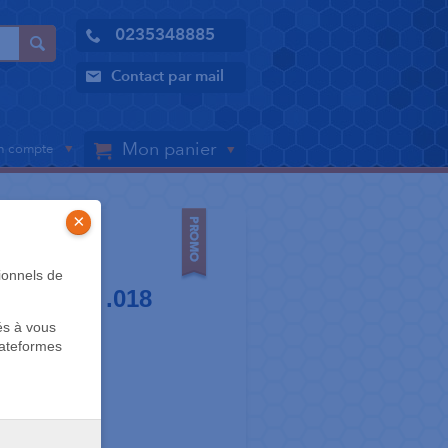
0235348885
Contact par mail
Mon panier
 compte
×
ionnels de
tal - MBT .018
és à vous
nine
lateformes
emaines