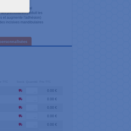
eilleure adhésion
rackets Super Metal
les prémolaires (réduit les
es et augmente l'adhésion)
 des incisives mandibulaires
personnalisées
ire TTC
Stock
Quantité
Prix TTC
0.00 €
0.00 €
0.00 €
0.00 €
0.00 €