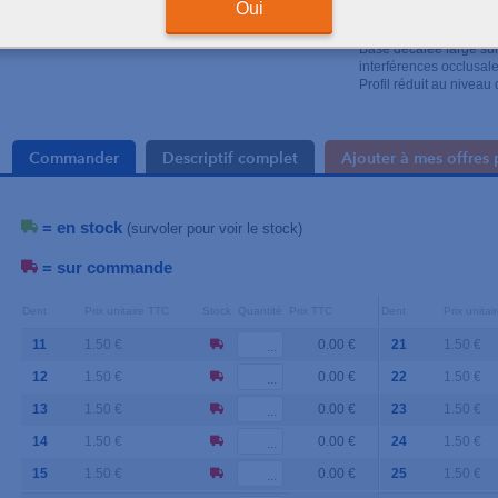
Oui
Base mesh pour une m
Même design que les b
Base décalée large sur 
interférences occlusal
Profil réduit au niveau
Commander
Descriptif complet
Ajouter à mes offres 
= en stock
(survoler pour voir le stock)
= sur commande
Dent
Prix unitaire TTC
Stock
Quantité
Prix TTC
Dent
Prix unita
11
1.50 €
0.00 €
21
1.50 €
12
1.50 €
0.00 €
22
1.50 €
13
1.50 €
0.00 €
23
1.50 €
14
1.50 €
0.00 €
24
1.50 €
15
1.50 €
0.00 €
25
1.50 €