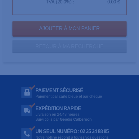
TVA (20,0%) :
0.00 €
RETOUR À MA RECHERCHE
PAIEMENT SÉCURISÉ
Paiement par carte bleue et par chèque
EXPÉDITION RAPIDE
Livraison en 24/48 heures
Suivi colis par
Geodis Calberson
UN SEUL NUMÉRO : 02 35 34 88 85
Notre hotline répond à toutes vos questions