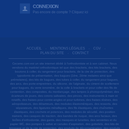
CONNEXION
Pas encore de compte ? Cliquez ici
ACCUEIL
MENTIONS LÉGALES
CGV
-
-
-
PLAN DU SITE
CONTACT
-
Cecsmo.com est un site internet dédié à l'orthodontiste et à son cabinet. Nous
vendons du matériel orthodontique tel que des brackets, des kits brackets, des
boutons à coller, du rangement pour brackets, de la cire de protection, des
typodonts de présentation, des bagues (1ère, 2ème molaires ainsi que
prémolaires), des kits de bagues, des tubes à coller, du rangement pour bagues,
des arcs, des porte-empreintes, du silicone, de l'alginate, du ciment de scellement
pour bagues, du verre ionomère, de la colle à brackets et pour coller des fils de
contention, des composites, du mordançage, des lampes à photopolymériser, des
écarteurs de joues, des cotons salivaires, des pinces, des instruments à main et
rotatifs, des fraises pour contre-angles et pour turbines, des fraises résines, des
aéropolisseurs, des détartreurs, des modules élastomériques, des ressorts, des
séparateurs, des ligatures métalliques, des fils élastiques, des chaînettes
élastiques, des crochets et potences, des modules de sécurité, des position
trainers, des casques de traction, des bandes de nuque, des arcs faciaux, des
boîtes d'orthodontie, des gants, des masques et lunettes, des serviettes et du
papier WC, des pompes à salive et canules d'aspiration, des gobelets, des kits de
brossage et de la cire de protection, des produits de décontamination, des produits