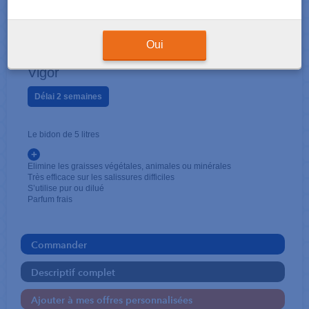
SURFACE
Vigor Original 5 litres
Oui
Vigor
Délai 2 semaines
Le bidon de 5 litres
+
Elimine les graisses végétales, animales ou minérales
Très efficace sur les salissures difficiles
S’utilise pur ou dilué
Parfum frais
Commander
Descriptif complet
Ajouter à mes offres personnalisées