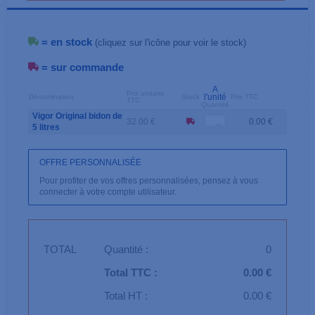
= en stock
(cliquez sur l'icône pour voir le stock)
= sur commande
A
Prix unitaire
l'unité
Dénomination
Stock
Prix TTC
TTC
Quantité
Vigor Original bidon de
32.00 €
0.00 €
5 litres
OFFRE PERSONNALISÉE
Pour profiter de vos offres personnalisées, pensez à vous
connecter à votre compte utilisateur.
TOTAL
Quantité :
0
Total TTC :
0.00 €
Total HT :
0.00 €