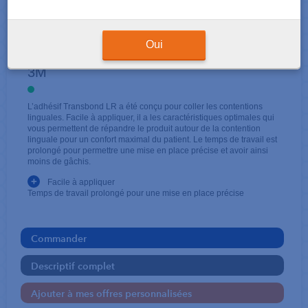
COLLAGE CONTENTION
TRANSBOND LR en cartouches
Oui
3M
L’adhésif Transbond LR a été conçu pour coller les contentions
linguales. Facile à appliquer, il a les caractéristiques optimales qui
vous permettent de répandre le produit autour de la contention
linguale pour un confort maximal du patient. Le temps de travail est
prolongé pour permettre une mise en place précise et avoir ainsi
moins de gâchis.
+
Facile à appliquer
Temps de travail prolongé pour une mise en place précise
Commander
Descriptif complet
Ajouter à mes offres personnalisées