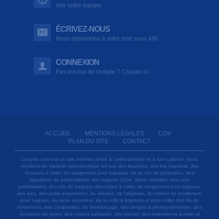
Voir notre équipe
ÉCRIVEZ-NOUS
Nous répondons à votre mail sous 48h
CONNEXION
Pas encore de compte ? Cliquez ici
ACCUEIL
MENTIONS LÉGALES
CGV
-
-
-
PLAN DU SITE
CONTACT
-
Cecsmo.com est un site internet dédié à l'orthodontiste et à son cabinet. Nous
vendons du matériel orthodontique tel que des brackets, des kits brackets, des
boutons à coller, du rangement pour brackets, de la cire de protection, des
typodonts de présentation, des bagues (1ère, 2ème molaires ainsi que
prémolaires), des kits de bagues, des tubes à coller, du rangement pour bagues,
des arcs, des porte-empreintes, du silicone, de l'alginate, du ciment de scellement
pour bagues, du verre ionomère, de la colle à brackets et pour coller des fils de
contention, des composites, du mordançage, des lampes à photopolymériser, des
écarteurs de joues, des cotons salivaires, des pinces, des instruments à main et