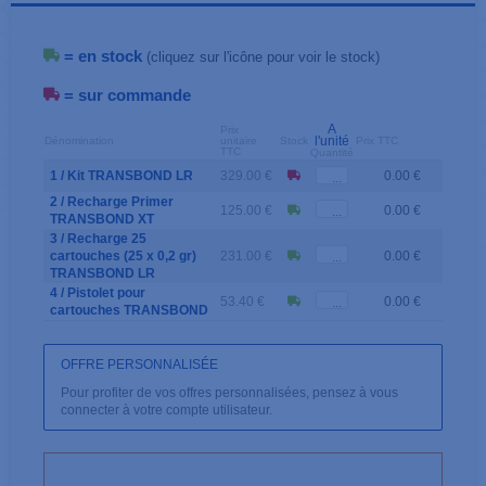
= en stock
(cliquez sur l'icône pour voir le stock)
= sur commande
A
Prix
l'unité
Dénomination
unitaire
Stock
Prix TTC
TTC
Quantité
1 / Kit TRANSBOND LR
329.00 €
0.00 €
2 / Recharge Primer
125.00 €
0.00 €
TRANSBOND XT
3 / Recharge 25
cartouches (25 x 0,2 gr)
231.00 €
0.00 €
TRANSBOND LR
4 / Pistolet pour
53.40 €
0.00 €
cartouches TRANSBOND
OFFRE PERSONNALISÉE
Pour profiter de vos offres personnalisées, pensez à vous
connecter à votre compte utilisateur.