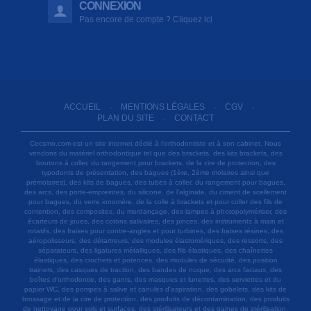
CONNEXION
Pas encore de compte ? Cliquez ici
ACCUEIL
MENTIONS LÉGALES
CGV
-
-
-
PLAN DU SITE
CONTACT
-
Cecsmo.com est un site internet dédié à l'orthodontiste et à son cabinet. Nous
vendons du matériel orthodontique tel que des brackets, des kits brackets, des
boutons à coller, du rangement pour brackets, de la cire de protection, des
typodonts de présentation, des bagues (1ère, 2ème molaires ainsi que
prémolaires), des kits de bagues, des tubes à coller, du rangement pour bagues,
des arcs, des porte-empreintes, du silicone, de l'alginate, du ciment de scellement
pour bagues, du verre ionomère, de la colle à brackets et pour coller des fils de
contention, des composites, du mordançage, des lampes à photopolymériser, des
écarteurs de joues, des cotons salivaires, des pinces, des instruments à main et
rotatifs, des fraises pour contre-angles et pour turbines, des fraises résines, des
aéropolisseurs, des détartreurs, des modules élastomériques, des ressorts, des
séparateurs, des ligatures métalliques, des fils élastiques, des chaînettes
élastiques, des crochets et potences, des modules de sécurité, des position
trainers, des casques de traction, des bandes de nuque, des arcs faciaux, des
boîtes d'orthodontie, des gants, des masques et lunettes, des serviettes et du
papier WC, des pompes à salive et canules d'aspiration, des gobelets, des kits de
brossage et de la cire de protection, des produits de décontamination, des produits
de nettoyage pour sols et surfaces, des stérilisateurs et des gaines de stérilisation,