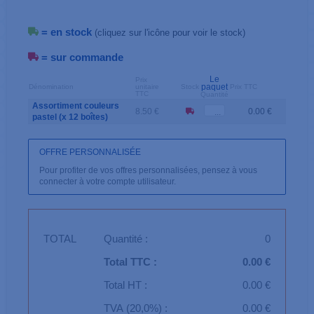
= en stock
(cliquez sur l'icône pour voir le stock)
= sur commande
Le
Prix
paquet
Dénomination
unitaire
Stock
Prix TTC
TTC
Quantité
Assortiment couleurs
8.50 €
0.00 €
pastel (x 12 boîtes)
OFFRE PERSONNALISÉE
Pour profiter de vos offres personnalisées, pensez à vous
connecter à votre compte utilisateur.
TOTAL
Quantité :
0
Total TTC :
0.00 €
Total HT :
0.00 €
TVA (20,0%) :
0.00 €