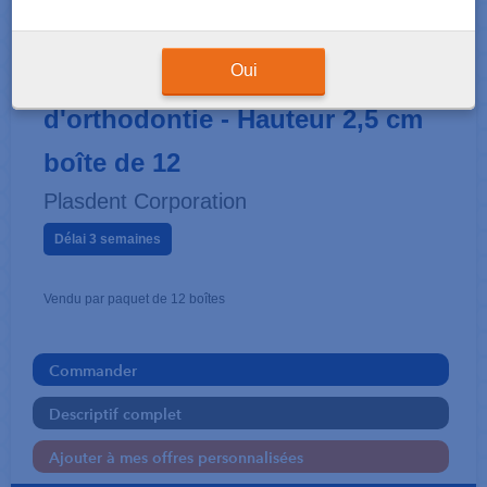
BOÎTES D'ORTHODONTIE
Boite pour appareil
Oui
d'orthodontie - Hauteur 2,5 cm
boîte de 12
Plasdent Corporation
Délai 3 semaines
Vendu par paquet de 12 boîtes
Commander
Descriptif complet
Ajouter à mes offres personnalisées