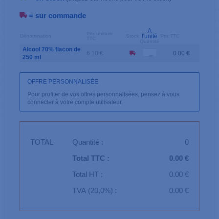
= sur commande
A
Prix unitaire
l'unité
Dénomination
Stock
Prix TTC
TTC
Quantité
Alcool 70% flacon de
6.10 €
0.00 €
250 ml
OFFRE PERSONNALISÉE
Pour profiter de vos offres personnalisées, pensez à vous
connecter à votre compte utilisateur.
TOTAL
Quantité :
0
Total TTC :
0.00 €
Total HT :
0.00 €
TVA (20,0%) :
0.00 €