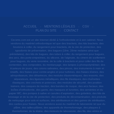
ACCUEIL
MENTIONS LÉGALES
CGV
-
-
-
PLAN DU SITE
CONTACT
-
Cecsmo.com est un site internet dédié à l'orthodontiste et à son cabinet. Nous
vendons du matériel orthodontique tel que des brackets, des kits brackets, des
boutons à coller, du rangement pour brackets, de la cire de protection, des
typodonts de présentation, des bagues (1ère, 2ème molaires ainsi que
prémolaires), des kits de bagues, des tubes à coller, du rangement pour bagues,
des arcs, des porte-empreintes, du silicone, de l'alginate, du ciment de scellement
pour bagues, du verre ionomère, de la colle à brackets et pour coller des fils de
contention, des composites, du mordançage, des lampes à photopolymériser, des
écarteurs de joues, des cotons salivaires, des pinces, des instruments à main et
rotatifs, des fraises pour contre-angles et pour turbines, des fraises résines, des
aéropolisseurs, des détartreurs, des modules élastomériques, des ressorts, des
séparateurs, des ligatures métalliques, des fils élastiques, des chaînettes
élastiques, des crochets et potences, des modules de sécurité, des position
trainers, des casques de traction, des bandes de nuque, des arcs faciaux, des
boîtes d'orthodontie, des gants, des masques et lunettes, des serviettes et du
papier WC, des pompes à salive et canules d'aspiration, des gobelets, des kits de
brossage et de la cire de protection, des produits de décontamination, des produits
de nettoyage pour sols et surfaces, des stérilisateurs et des gaines de stérilisation,
des cardes pour fraises. Nous vendons aussi du matériel de laboratoire tel que du
plâtre, des tailles-plâtres, des appareils de thermoformage, des plaques à
thermoformer, de la résine, des moteurs de laboratoire, des fils, des vérins et