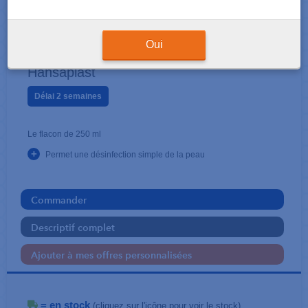
DÉSINFECTANTS
Alcool 70%
Oui
Hansaplast
Délai 2 semaines
Le flacon de 250 ml
+
Permet une désinfection simple de la peau
Commander
Descriptif complet
Ajouter à mes offres personnalisées
= en stock
(cliquez sur l'icône pour voir le stock)