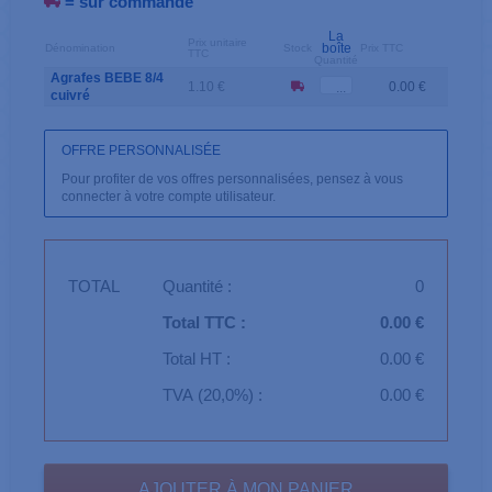
= sur commande
La
Prix unitaire
boîte
Dénomination
Stock
Prix TTC
TTC
Quantité
Agrafes BEBE 8/4
1.10 €
0.00 €
cuivré
OFFRE PERSONNALISÉE
Pour profiter de vos offres personnalisées, pensez à vous
connecter à votre compte utilisateur.
TOTAL
Quantité :
0
Total TTC :
0.00 €
Total HT :
0.00 €
TVA (20,0%) :
0.00 €