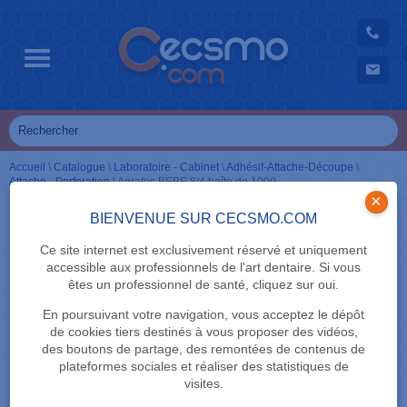
Accueil
\
Catalogue
\
Laboratoire - Cabinet
\
Adhésif-Attache-Découpe
\
Attache - Perforation
\
Agrafes BEBE 8/4 boîte de 1000
×
BIENVENUE SUR CECSMO.COM
Ce site internet est exclusivement réservé et uniquement
accessible aux professionnels de l'art dentaire. Si vous
êtes un professionnel de santé, cliquez sur oui.
En poursuivant votre navigation, vous acceptez le dépôt
de cookies tiers destinés à vous proposer des vidéos,
des boutons de partage, des remontées de contenus de
plateformes sociales et réaliser des statistiques de
visites.