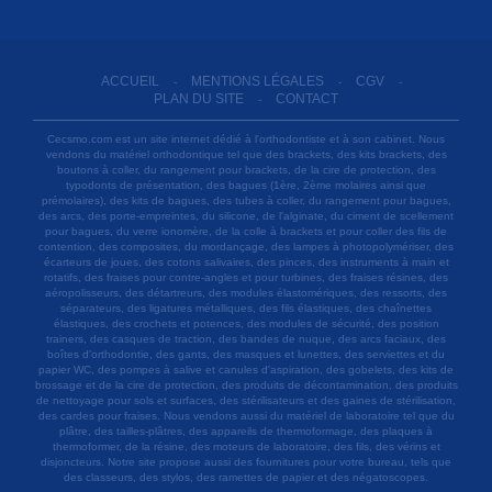
ACCUEIL
MENTIONS LÉGALES
CGV
-
-
-
PLAN DU SITE
CONTACT
-
Cecsmo.com est un site internet dédié à l'orthodontiste et à son cabinet. Nous
vendons du matériel orthodontique tel que des brackets, des kits brackets, des
boutons à coller, du rangement pour brackets, de la cire de protection, des
typodonts de présentation, des bagues (1ère, 2ème molaires ainsi que
prémolaires), des kits de bagues, des tubes à coller, du rangement pour bagues,
des arcs, des porte-empreintes, du silicone, de l'alginate, du ciment de scellement
pour bagues, du verre ionomère, de la colle à brackets et pour coller des fils de
contention, des composites, du mordançage, des lampes à photopolymériser, des
écarteurs de joues, des cotons salivaires, des pinces, des instruments à main et
rotatifs, des fraises pour contre-angles et pour turbines, des fraises résines, des
aéropolisseurs, des détartreurs, des modules élastomériques, des ressorts, des
séparateurs, des ligatures métalliques, des fils élastiques, des chaînettes
élastiques, des crochets et potences, des modules de sécurité, des position
trainers, des casques de traction, des bandes de nuque, des arcs faciaux, des
boîtes d'orthodontie, des gants, des masques et lunettes, des serviettes et du
papier WC, des pompes à salive et canules d'aspiration, des gobelets, des kits de
brossage et de la cire de protection, des produits de décontamination, des produits
de nettoyage pour sols et surfaces, des stérilisateurs et des gaines de stérilisation,
des cardes pour fraises. Nous vendons aussi du matériel de laboratoire tel que du
plâtre, des tailles-plâtres, des appareils de thermoformage, des plaques à
thermoformer, de la résine, des moteurs de laboratoire, des fils, des vérins et
disjoncteurs. Notre site propose aussi des fournitures pour votre bureau, tels que
des classeurs, des stylos, des ramettes de papier et des négatoscopes.