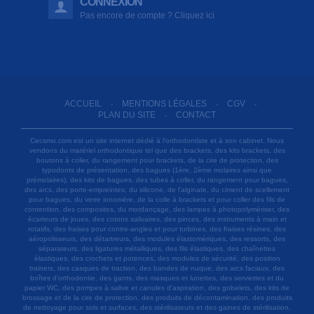
CONNEXION
Pas encore de compte ? Cliquez ici
ACCUEIL
MENTIONS LÉGALES
CGV
-
-
-
PLAN DU SITE
CONTACT
-
Cecsmo.com est un site internet dédié à l'orthodontiste et à son cabinet. Nous
vendons du matériel orthodontique tel que des brackets, des kits brackets, des
boutons à coller, du rangement pour brackets, de la cire de protection, des
typodonts de présentation, des bagues (1ère, 2ème molaires ainsi que
prémolaires), des kits de bagues, des tubes à coller, du rangement pour bagues,
des arcs, des porte-empreintes, du silicone, de l'alginate, du ciment de scellement
pour bagues, du verre ionomère, de la colle à brackets et pour coller des fils de
contention, des composites, du mordançage, des lampes à photopolymériser, des
écarteurs de joues, des cotons salivaires, des pinces, des instruments à main et
rotatifs, des fraises pour contre-angles et pour turbines, des fraises résines, des
aéropolisseurs, des détartreurs, des modules élastomériques, des ressorts, des
séparateurs, des ligatures métalliques, des fils élastiques, des chaînettes
élastiques, des crochets et potences, des modules de sécurité, des position
trainers, des casques de traction, des bandes de nuque, des arcs faciaux, des
boîtes d'orthodontie, des gants, des masques et lunettes, des serviettes et du
papier WC, des pompes à salive et canules d'aspiration, des gobelets, des kits de
brossage et de la cire de protection, des produits de décontamination, des produits
de nettoyage pour sols et surfaces, des stérilisateurs et des gaines de stérilisation,