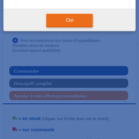
ARCS FACIAUX
Masque de Petit
Oui
Ortho-Byte
+
Pour les traitements des classe III squelettiques
Plusieurs choix de couleurs
Excellent rapport qualité/prix
Commander
Descriptif complet
Ajouter à mes offres personnalisées
= en stock
(cliquez sur l'icône pour voir le stock)
= sur commande