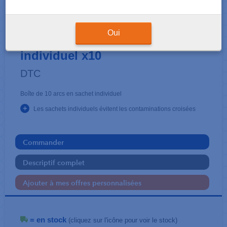
ARCS
DTC Acier .016x.016 sachet
Oui
individuel x10
DTC
Boîte de 10 arcs en sachet individuel
+
Les sachets individuels évitent les contaminations croisées
Commander
Descriptif complet
Ajouter à mes offres personnalisées
= en stock
(cliquez sur l'icône pour voir le stock)