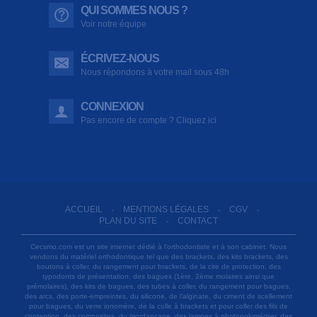
QUI SOMMES NOUS ?
Voir notre équipe
ÉCRIVEZ-NOUS
Nous répondons à votre mail sous 48h
CONNEXION
Pas encore de compte ? Cliquez ici
ACCUEIL
MENTIONS LÉGALES
CGV
-
-
-
PLAN DU SITE
CONTACT
-
Cecsmo.com est un site internet dédié à l'orthodontiste et à son cabinet. Nous
vendons du matériel orthodontique tel que des brackets, des kits brackets, des
boutons à coller, du rangement pour brackets, de la cire de protection, des
typodonts de présentation, des bagues (1ère, 2ème molaires ainsi que
prémolaires), des kits de bagues, des tubes à coller, du rangement pour bagues,
des arcs, des porte-empreintes, du silicone, de l'alginate, du ciment de scellement
pour bagues, du verre ionomère, de la colle à brackets et pour coller des fils de
contention, des composites, du mordançage, des lampes à photopolymériser, des