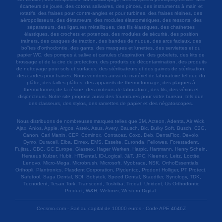
écarteurs de joues, des cotons salivaires, des pinces, des instruments à main et
rotatifs, des fraises pour contre-angles et pour turbines, des fraises résines, des
aéropolisseurs, des détartreurs, des modules élastomériques, des ressorts, des
séparateurs, des ligatures métalliques, des fils élastiques, des chaînettes
élastiques, des crochets et potences, des modules de sécurité, des position
trainers, des casques de traction, des bandes de nuque, des arcs faciaux, des
boîtes d'orthodontie, des gants, des masques et lunettes, des serviettes et du
papier WC, des pompes à salive et canules d'aspiration, des gobelets, des kits de
brossage et de la cire de protection, des produits de décontamination, des produits
de nettoyage pour sols et surfaces, des stérilisateurs et des gaines de stérilisation,
des cardes pour fraises. Nous vendons aussi du matériel de laboratoire tel que du
plâtre, des tailles-plâtres, des appareils de thermoformage, des plaques à
thermoformer, de la résine, des moteurs de laboratoire, des fils, des vérins et
disjoncteurs. Notre site propose aussi des fournitures pour votre bureau, tels que
des classeurs, des stylos, des ramettes de papier et des négatoscopes.
Nous distribuons de nombreuses marques telles que 3M, Acteon, Adenta, Air Wick,
Ajax, Anios, Apple, Argos, Astek, Asus, Avery, Bausch, Bic, Bulky Soft, Busch, C2G,
Canon, Carl Martin, CEP, Cominox, Contacez, Coxo, Deb, DentaFloc, Devolo,
Dymo, Duracell, Elba, Elmex, EMS, Esselte, Euronda, Fellowes, Forestadent,
Fujitsu, GBC, GC Europe, Glassex, Hager Werken, Harpic, Hartmann, Henry Schein,
Heraeus Kulzer, Hubit, HTDental, ID-Logical, J&T, JPC, Kleenex, Leitz, Loctite,
Lenovo, Micro-Mega, Microbrush, Microsoft, Myobrace, NSK, OrthoEssentials,
Orthopli, Plantronics, Plasdent Corporation, Plydentco, Prodont Holliger, PT Protect,
Safetool, Saga Dental, SDI, Sobytek, Speed Dental, Staedtler, Synology, TDK,
Tecnodent, Tesan Tork, Transcend, Toshiba, Trodat, Unident, Us Orthodontic
Product, W&H, Wehmer, Western Digital.
Cecsmo.com - Sarl au capital de 10000 euros - Code APE 4646Z