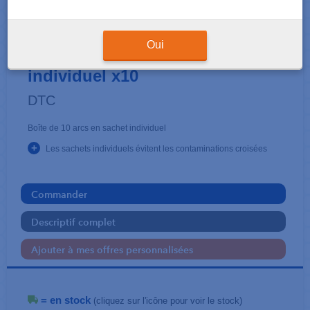
ARCS
DTC Acier .021x.025 sachet
Oui
individuel x10
DTC
Boîte de 10 arcs en sachet individuel
+
Les sachets individuels évitent les contaminations croisées
Commander
Descriptif complet
Ajouter à mes offres personnalisées
= en stock
(cliquez sur l'icône pour voir le stock)