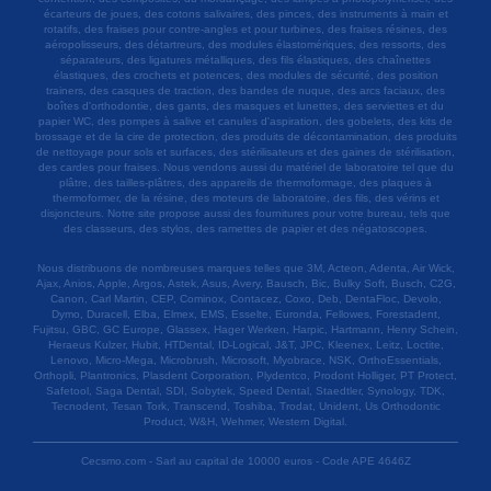
écarteurs de joues, des cotons salivaires, des pinces, des instruments à main et
rotatifs, des fraises pour contre-angles et pour turbines, des fraises résines, des
aéropolisseurs, des détartreurs, des modules élastomériques, des ressorts, des
séparateurs, des ligatures métalliques, des fils élastiques, des chaînettes
élastiques, des crochets et potences, des modules de sécurité, des position
trainers, des casques de traction, des bandes de nuque, des arcs faciaux, des
boîtes d'orthodontie, des gants, des masques et lunettes, des serviettes et du
papier WC, des pompes à salive et canules d'aspiration, des gobelets, des kits de
brossage et de la cire de protection, des produits de décontamination, des produits
de nettoyage pour sols et surfaces, des stérilisateurs et des gaines de stérilisation,
des cardes pour fraises. Nous vendons aussi du matériel de laboratoire tel que du
plâtre, des tailles-plâtres, des appareils de thermoformage, des plaques à
thermoformer, de la résine, des moteurs de laboratoire, des fils, des vérins et
disjoncteurs. Notre site propose aussi des fournitures pour votre bureau, tels que
des classeurs, des stylos, des ramettes de papier et des négatoscopes.
Nous distribuons de nombreuses marques telles que 3M, Acteon, Adenta, Air Wick,
Ajax, Anios, Apple, Argos, Astek, Asus, Avery, Bausch, Bic, Bulky Soft, Busch, C2G,
Canon, Carl Martin, CEP, Cominox, Contacez, Coxo, Deb, DentaFloc, Devolo,
Dymo, Duracell, Elba, Elmex, EMS, Esselte, Euronda, Fellowes, Forestadent,
Fujitsu, GBC, GC Europe, Glassex, Hager Werken, Harpic, Hartmann, Henry Schein,
Heraeus Kulzer, Hubit, HTDental, ID-Logical, J&T, JPC, Kleenex, Leitz, Loctite,
Lenovo, Micro-Mega, Microbrush, Microsoft, Myobrace, NSK, OrthoEssentials,
Orthopli, Plantronics, Plasdent Corporation, Plydentco, Prodont Holliger, PT Protect,
Safetool, Saga Dental, SDI, Sobytek, Speed Dental, Staedtler, Synology, TDK,
Tecnodent, Tesan Tork, Transcend, Toshiba, Trodat, Unident, Us Orthodontic
Product, W&H, Wehmer, Western Digital.
Cecsmo.com - Sarl au capital de 10000 euros - Code APE 4646Z