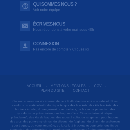
QUI SOMMES NOUS ?
Voir notre équipe
ÉCRIVEZ-NOUS
Nous répondons à votre mail sous 48h
CONNEXION
Pas encore de compte ? Cliquez ici
ACCUEIL
MENTIONS LÉGALES
CGV
-
-
-
PLAN DU SITE
CONTACT
-
Cecsmo.com est un site internet dédié à l'orthodontiste et à son cabinet. Nous
vendons du matériel orthodontique tel que des brackets, des kits brackets, des
boutons à coller, du rangement pour brackets, de la cire de protection, des
typodonts de présentation, des bagues (1ère, 2ème molaires ainsi que
prémolaires), des kits de bagues, des tubes à coller, du rangement pour bagues,
des arcs, des porte-empreintes, du silicone, de l'alginate, du ciment de scellement
pour bagues, du verre ionomère, de la colle à brackets et pour coller des fils de
contention, des composites, du mordançage, des lampes à photopolymériser, des