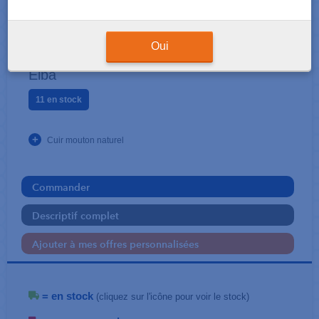
ECRITURE-RÈGLE-CORRECTION
Trousse ronde en cuir
Oui
Elba
11 en stock
+
Cuir mouton naturel
Commander
Descriptif complet
Ajouter à mes offres personnalisées
= en stock
(cliquez sur l'icône pour voir le stock)