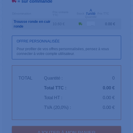
= sur commande
A
Prix unitaire
l'unité
Dénomination
Stock
Prix TTC
TTC
Quantité
Trousse ronde en cuir
10.60 €
0.00 €
ronde
OFFRE PERSONNALISÉE
Pour profiter de vos offres personnalisées, pensez à vous
connecter à votre compte utilisateur.
TOTAL
Quantité :
0
Total TTC :
0.00 €
Total HT :
0.00 €
TVA (20,0%) :
0.00 €