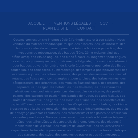
ACCUEIL
MENTIONS LÉGALES
CGV
-
-
-
PLAN DU SITE
CONTACT
-
Cecsmo.com est un site internet dédié à l'orthodontiste et à son cabinet. Nous
vendons du matériel orthodontique tel que des brackets, des kits brackets, des
boutons à coller, du rangement pour brackets, de la cire de protection, des
typodonts de présentation, des bagues (1ère, 2ème molaires ainsi que
prémolaires), des kits de bagues, des tubes à coller, du rangement pour bagues,
des arcs, des porte-empreintes, du silicone, de l'alginate, du ciment de scellement
pour bagues, du verre ionomère, de la colle à brackets et pour coller des fils de
contention, des composites, du mordançage, des lampes à photopolymériser, des
écarteurs de joues, des cotons salivaires, des pinces, des instruments à main et
rotatifs, des fraises pour contre-angles et pour turbines, des fraises résines, des
aéropolisseurs, des détartreurs, des modules élastomériques, des ressorts, des
séparateurs, des ligatures métalliques, des fils élastiques, des chaînettes
élastiques, des crochets et potences, des modules de sécurité, des position
trainers, des casques de traction, des bandes de nuque, des arcs faciaux, des
boîtes d'orthodontie, des gants, des masques et lunettes, des serviettes et du
papier WC, des pompes à salive et canules d'aspiration, des gobelets, des kits de
brossage et de la cire de protection, des produits de décontamination, des produits
de nettoyage pour sols et surfaces, des stérilisateurs et des gaines de stérilisation,
des cardes pour fraises. Nous vendons aussi du matériel de laboratoire tel que du
plâtre, des tailles-plâtres, des appareils de thermoformage, des plaques à
thermoformer, de la résine, des moteurs de laboratoire, des fils, des vérins et
disjoncteurs. Notre site propose aussi des fournitures pour votre bureau, tels que
des classeurs, des stylos, des ramettes de papier et des négatoscopes.