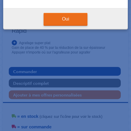
ATTACHE - PERFORATION
Agrafeuse Supreme Omnipress
Oui
Rapid
+
Agrafage super plat
Gain de place de 40 % par la réduction de la sur-épaisseur
Appuyer n'importe où sur l'agrafeuse pour agrafer
Commander
Descriptif complet
Ajouter à mes offres personnalisées
= en stock
(cliquez sur l'icône pour voir le stock)
= sur commande