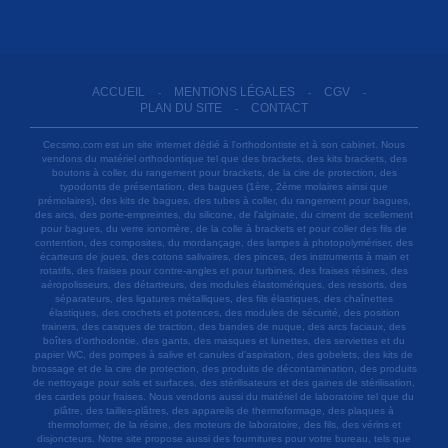
ACCUEIL
MENTIONS LÉGALES
CGV
-
-
-
PLAN DU SITE
CONTACT
-
Cecsmo.com est un site internet dédié à l'orthodontiste et à son cabinet. Nous
vendons du matériel orthodontique tel que des brackets, des kits brackets, des
boutons à coller, du rangement pour brackets, de la cire de protection, des
typodonts de présentation, des bagues (1ère, 2ème molaires ainsi que
prémolaires), des kits de bagues, des tubes à coller, du rangement pour bagues,
des arcs, des porte-empreintes, du silicone, de l'alginate, du ciment de scellement
pour bagues, du verre ionomère, de la colle à brackets et pour coller des fils de
contention, des composites, du mordançage, des lampes à photopolymériser, des
écarteurs de joues, des cotons salivaires, des pinces, des instruments à main et
rotatifs, des fraises pour contre-angles et pour turbines, des fraises résines, des
aéropolisseurs, des détartreurs, des modules élastomériques, des ressorts, des
séparateurs, des ligatures métalliques, des fils élastiques, des chaînettes
élastiques, des crochets et potences, des modules de sécurité, des position
trainers, des casques de traction, des bandes de nuque, des arcs faciaux, des
boîtes d'orthodontie, des gants, des masques et lunettes, des serviettes et du
papier WC, des pompes à salive et canules d'aspiration, des gobelets, des kits de
brossage et de la cire de protection, des produits de décontamination, des produits
de nettoyage pour sols et surfaces, des stérilisateurs et des gaines de stérilisation,
des cardes pour fraises. Nous vendons aussi du matériel de laboratoire tel que du
plâtre, des tailles-plâtres, des appareils de thermoformage, des plaques à
thermoformer, de la résine, des moteurs de laboratoire, des fils, des vérins et
disjoncteurs. Notre site propose aussi des fournitures pour votre bureau, tels que