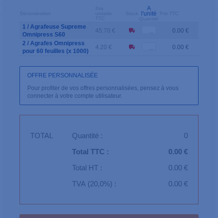
A
Prix
l'unité
Dénomination
unitaire
Stock
Prix TTC
TTC
Quantité
1 / Agrafeuse Supreme
45.70 €
0.00 €
Omnipress S60
2 / Agrafes Omnipress
4.20 €
0.00 €
pour 60 feuilles (x 1000)
OFFRE PERSONNALISÉE
Pour profiter de vos offres personnalisées, pensez à vous
connecter à votre compte utilisateur.
TOTAL
Quantité :
0
Total TTC :
0.00 €
Total HT :
0.00 €
TVA (20,0%) :
0.00 €