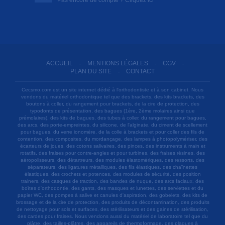
ACCUEIL
MENTIONS LÉGALES
CGV
-
-
-
PLAN DU SITE
CONTACT
-
Cecsmo.com est un site internet dédié à l'orthodontiste et à son cabinet. Nous
vendons du matériel orthodontique tel que des brackets, des kits brackets, des
boutons à coller, du rangement pour brackets, de la cire de protection, des
typodonts de présentation, des bagues (1ère, 2ème molaires ainsi que
prémolaires), des kits de bagues, des tubes à coller, du rangement pour bagues,
des arcs, des porte-empreintes, du silicone, de l'alginate, du ciment de scellement
pour bagues, du verre ionomère, de la colle à brackets et pour coller des fils de
contention, des composites, du mordançage, des lampes à photopolymériser, des
écarteurs de joues, des cotons salivaires, des pinces, des instruments à main et
rotatifs, des fraises pour contre-angles et pour turbines, des fraises résines, des
aéropolisseurs, des détartreurs, des modules élastomériques, des ressorts, des
séparateurs, des ligatures métalliques, des fils élastiques, des chaînettes
élastiques, des crochets et potences, des modules de sécurité, des position
trainers, des casques de traction, des bandes de nuque, des arcs faciaux, des
boîtes d'orthodontie, des gants, des masques et lunettes, des serviettes et du
papier WC, des pompes à salive et canules d'aspiration, des gobelets, des kits de
brossage et de la cire de protection, des produits de décontamination, des produits
de nettoyage pour sols et surfaces, des stérilisateurs et des gaines de stérilisation,
des cardes pour fraises. Nous vendons aussi du matériel de laboratoire tel que du
plâtre, des tailles-plâtres, des appareils de thermoformage, des plaques à