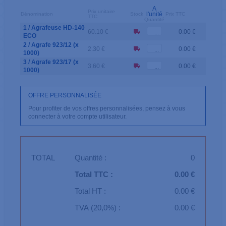
A
Prix unitaire
l'unité
Dénomination
Stock
Prix TTC
TTC
Quantité
1 / Agrafeuse HD-140
60.10 €
0.00 €
ECO
2 / Agrafe 923/12 (x
2.30 €
0.00 €
1000)
3 / Agrafe 923/17 (x
3.60 €
0.00 €
1000)
OFFRE PERSONNALISÉE
Pour profiter de vos offres personnalisées, pensez à vous
connecter à votre compte utilisateur.
TOTAL
Quantité :
0
Total TTC :
0.00 €
Total HT :
0.00 €
TVA (20,0%) :
0.00 €