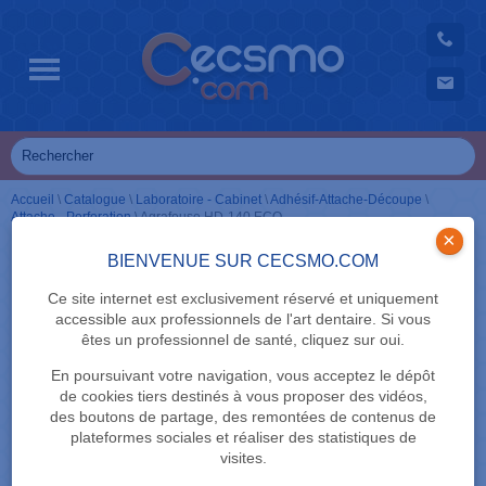
Accueil
\
Catalogue
\
Laboratoire - Cabinet
\
Adhésif-Attache-Découpe
\
Attache - Perforation
\
Agrafeuse HD-140 ECO
×
BIENVENUE SUR CECSMO.COM
Ce site internet est exclusivement réservé et uniquement
accessible aux professionnels de l'art dentaire. Si vous
êtes un professionnel de santé, cliquez sur oui.
En poursuivant votre navigation, vous acceptez le dépôt
de cookies tiers destinés à vous proposer des vidéos,
des boutons de partage, des remontées de contenus de
plateformes sociales et réaliser des statistiques de
visites.