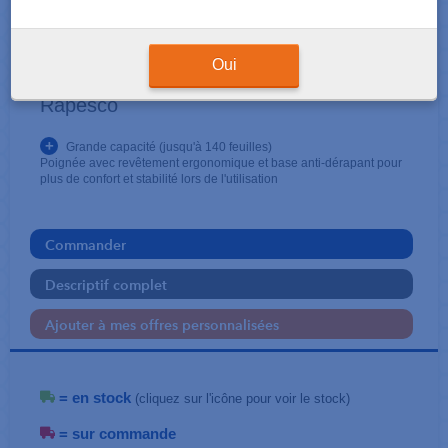
ATTACHE - PERFORATION
Agrafeuse HD-140 ECO
Oui
Rapesco
+
Grande capacité (jusqu'à 140 feuilles)
Poignée avec revêtement ergonomique et base anti-dérapant pour
plus de confort et stabilité lors de l'utilisation
Commander
Descriptif complet
Ajouter à mes offres personnalisées
= en stock
(cliquez sur l'icône pour voir le stock)
= sur commande