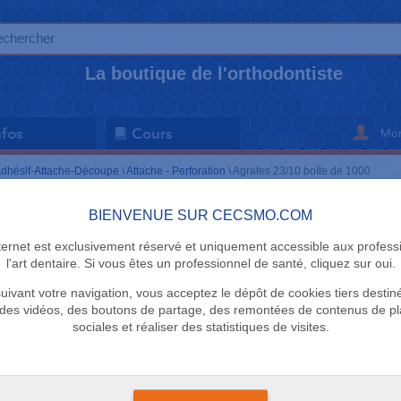
La boutique de l'orthodontiste
Mon
nfos
Cours
dhésif-Attache-Découpe
\
Attache - Perforation
\
Agrafes 23/10 boîte de 1000
BIENVENUE SUR CECSMO.COM
ATTACHE - P
nternet est exclusivement réservé et uniquement accessible aux profess
Agrafes 23
l'art dentaire. Si vous êtes un professionnel de santé, cliquez sur oui.
uivant votre navigation, vous acceptez le dépôt de cookies tiers destin
Rapid
des vidéos, des boutons de partage, des remontées de contenus de p
sociales et réaliser des statistiques de visites.
Délai 1 semaine