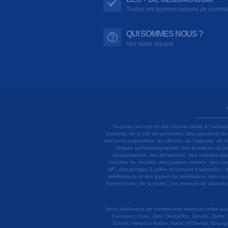
Toutes les bonnes raisons de comm
QUI SOMMES NOUS ?
Voir notre équipe
Cecsmo.com est un site internet dédié à l'orthod
brackets, de la cire de protection, des typodonts d
des porte-empreintes, du silicone, de l'alginate, du
lampes à photopolymériser, des écarteurs de joue
aéropolisseurs, des détartreurs, des modules élas
modules de sécurité, des position trainers, des ca
WC, des pompes à salive et canules d'aspiration, d
stérilisateurs et des gaines de stérilisation, des c
thermoformer, de la résine, des moteurs de laboratoir
Nous distribuons de nombreuses marques telles que 3
Contacez, Coxo, Deb, DentaFloc, Devolo, Dymo, 
Schein, Heraeus Kulzer, Hubit, HTDental, ID-Logi