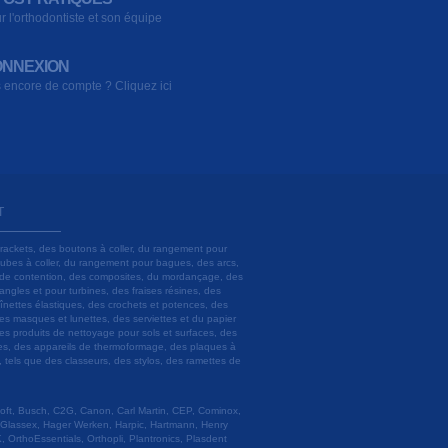
r l'orthodontiste et son équipe
NNEXION
 encore de compte ? Cliquez ici
T
brackets, des boutons à coller, du rangement pour
 tubes à coller, du rangement pour bagues, des arcs,
ils de contention, des composites, du mordançage, des
angles et pour turbines, des fraises résines, des
aînettes élastiques, des crochets et potences, des
es masques et lunettes, des serviettes et du papier
es produits de nettoyage pour sols et surfaces, des
lâtres, des appareils de thermoformage, des plaques à
u, tels que des classeurs, des stylos, des ramettes de
 Soft, Busch, C2G, Canon, Carl Martin, CEP, Cominox,
 Glassex, Hager Werken, Harpic, Hartmann, Henry
 OrthoEssentials, Orthopli, Plantronics, Plasdent