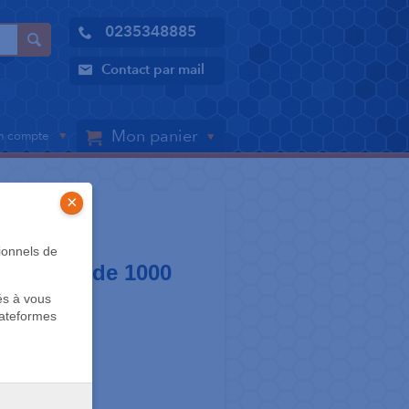
0235348885
Contact par mail
Mon panier
 compte
×
ERFORATION
ionnels de
/10 boîte de 1000
és à vous
lateformes