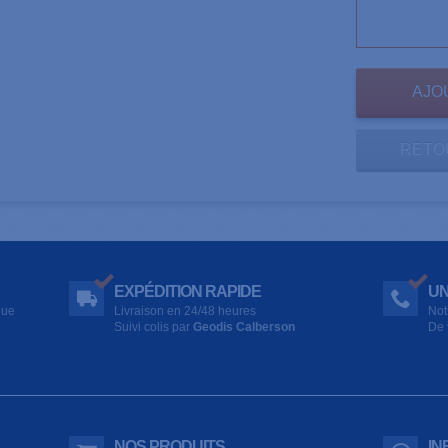
RETO
EXPÉDITION RAPIDE
UN
que
Livraison en 24/48 heures
Not
Suivi colis par
Geodis Calberson
De 
NOS PRODUITS
IN