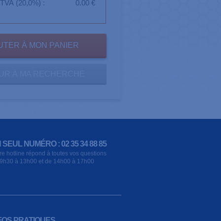
TVA (20,0%) :
0.00 €
UR À MA RECHERCHE
 SEUL NUMÉRO : 02 35 34 88 85
re hotline répond à toutes vos questions
9h30 à 13h00 et de 14h00 à 17h00
FOS PRATIQUES