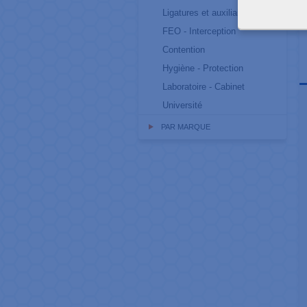
Ligatures et auxiliaires
FEO - Interception
Contention
Hygiène - Protection
Laboratoire - Cabinet
Université
PAR MARQUE