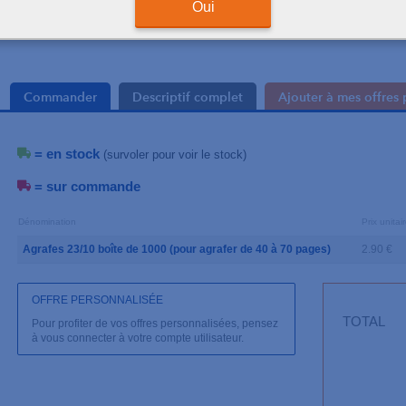
Oui
Commander
Descriptif complet
Ajouter à mes offres 
= en stock
(survoler pour voir le stock)
= sur commande
Dénomination
Prix unita
Agrafes 23/10 boîte de 1000 (pour agrafer de 40 à 70 pages)
2.90 €
OFFRE PERSONNALISÉE
TOTAL
Pour profiter de vos offres personnalisées, pensez
à vous connecter à votre compte utilisateur.