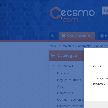
Nos produits
I
Accueil
\
Catalogue
\
Laboratoire - Cabinet
\
A
Catalogue
PAR FAMILLE
Ce site i
Brackets
En pours
Bagues et Tubes
proposer 
Arcs
Empreintes
Collage - Scellement
Pinces et Instruments