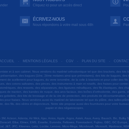
ander
Cliquez ici pour un accès direct
Pou
ÉCRIVEZ-NOUS
CO
Nous répondons à votre mail sous 48h
Pas
ACCUEIL
MENTIONS LÉGALES
CGV
PLAN DU SITE
CONTAC
-
-
-
-
ontiste et à son cabinet. Nous vendons du matériel orthodontique tel que des brackets, des kits 
e présentation, des bagues (1ère, 2ème molaires ainsi que prémolaires), des kits de bagues, des
 ciment de scellement pour bagues, du verre ionomère, de la colle à brackets et pour coller des f
s, des cotons salivaires, des pinces, des instruments à main et rotatifs, des fraises pour contre-
tomériques, des ressorts, des séparateurs, des ligatures métalliques, des fils élastiques, des ch
sques de traction, des bandes de nuque, des arcs faciaux, des boîtes d'orthodontie, des gants, d
es gobelets, des kits de brossage et de la cire de protection, des produits de décontamination, d
ardes pour fraises. Nous vendons aussi du matériel de laboratoire tel que du plâtre, des tailles-p
e, des fils, des vérins et disjoncteurs. Notre site propose aussi des fournitures pour votre burea
papier et des négatoscopes.
M, Acteon, Adenta, Air Wick, Ajax, Anios, Apple, Argos, Astek, Asus, Avery, Bausch, Bic, Bulky
Duracell, Elba, Elmex, EMS, Esselte, Euronda, Fellowes, Forestadent, Fujitsu, GBC, GC Europe,
cal, J&T, JPC, Kleenex, Leitz, Loctite, Lenovo, Micro-Mega, Microbrush, Microsoft, Myobrace, NSK,