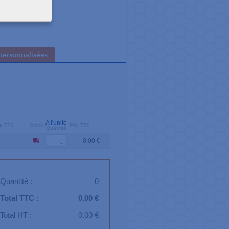
personnalisées
A l'unité
ire TTC
Stock
Prix TTC
Quantité
0.00 €
Quantité :
0
Total TTC :
0.00 €
Total HT :
0.00 €