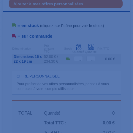
Ajouter à mes offres personnalisées
= en stock
(cliquez sur l'icône pour voir le stock)
= sur commande
Par
Par
Prix
100
500
Dénomination
unitaire
Stock
Prix TTC
TTC
Quantité
Quantité
Dimensions 16 x
52.80 € /
0.00 €
22 x 19 cm
234.30 €
OFFRE PERSONNALISÉE
Pour profiter de vos offres personnalisées, pensez à vous
connecter à votre compte utilisateur.
TOTAL
Quantité :
0
Total TTC :
0.00 €
Total HT :
0.00 €