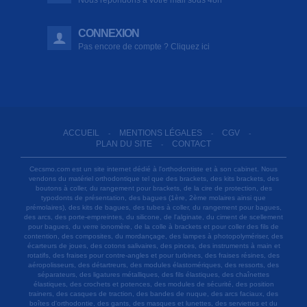
CONNEXION
Pas encore de compte ? Cliquez ici
ACCUEIL
MENTIONS LÉGALES
CGV
-
-
-
PLAN DU SITE
CONTACT
-
Cecsmo.com est un site internet dédié à l'orthodontiste et à son cabinet. Nous
vendons du matériel orthodontique tel que des brackets, des kits brackets, des
boutons à coller, du rangement pour brackets, de la cire de protection, des
typodonts de présentation, des bagues (1ère, 2ème molaires ainsi que
prémolaires), des kits de bagues, des tubes à coller, du rangement pour bagues,
des arcs, des porte-empreintes, du silicone, de l'alginate, du ciment de scellement
pour bagues, du verre ionomère, de la colle à brackets et pour coller des fils de
contention, des composites, du mordançage, des lampes à photopolymériser, des
écarteurs de joues, des cotons salivaires, des pinces, des instruments à main et
rotatifs, des fraises pour contre-angles et pour turbines, des fraises résines, des
aéropolisseurs, des détartreurs, des modules élastomériques, des ressorts, des
séparateurs, des ligatures métalliques, des fils élastiques, des chaînettes
élastiques, des crochets et potences, des modules de sécurité, des position
trainers, des casques de traction, des bandes de nuque, des arcs faciaux, des
boîtes d'orthodontie, des gants, des masques et lunettes, des serviettes et du