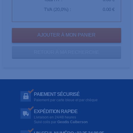
TVA (20,0%) :
0.00 €
RETOUR À MA RECHERCHE
PAIEMENT SÉCURISÉ
Paiement par carte bleue et par chèque
EXPÉDITION RAPIDE
Livraison en 24/48 heures
Suivi colis par
Geodis Calberson