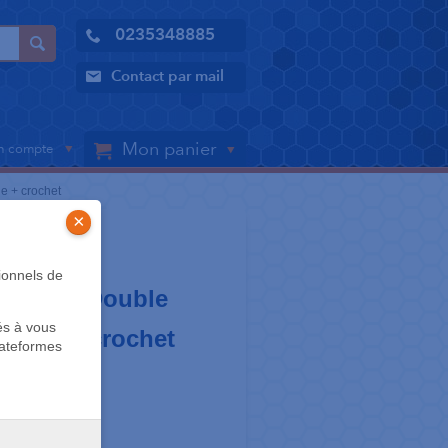
0235348885
Contact par mail
Mon panier
 compte
le + crochet
×
MOLAIRE
ionnels de
h .018 - Double
és à vous
rtible + crochet
lateformes
 la même taille