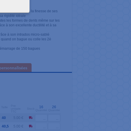
 en bouche grâce à la finesse de ses
a rigidité idéale
outes les formes de dents même sur les
ce à son excellente ductilité et à sa
râce à son intrados micro-sablé
l quand on bague ou colle les 2è
e démarrage de 150 bagues
personnalisées
Prix
16
26
Taille
unitaire
Stock
Quantité
Quantité
TTC
40
5.00 €
40,5
5.00 €