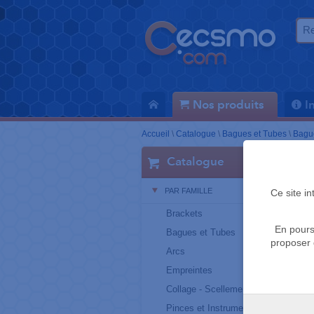
Nos produits
I
Accueil
\
Catalogue
\
Bagues et Tubes
\
Bagu
Catalogue
PAR FAMILLE
Ce site i
Brackets
En pours
Bagues et Tubes
proposer 
Arcs
Empreintes
Collage - Scellement
Pinces et Instruments