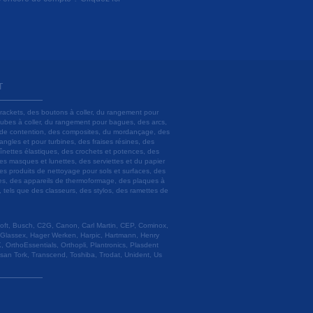
T
brackets, des boutons à coller, du rangement pour
 tubes à coller, du rangement pour bagues, des arcs,
ils de contention, des composites, du mordançage, des
angles et pour turbines, des fraises résines, des
aînettes élastiques, des crochets et potences, des
es masques et lunettes, des serviettes et du papier
es produits de nettoyage pour sols et surfaces, des
lâtres, des appareils de thermoformage, des plaques à
u, tels que des classeurs, des stylos, des ramettes de
 Soft, Busch, C2G, Canon, Carl Martin, CEP, Cominox,
 Glassex, Hager Werken, Harpic, Hartmann, Henry
 OrthoEssentials, Orthopli, Plantronics, Plasdent
esan Tork, Transcend, Toshiba, Trodat, Unident, Us