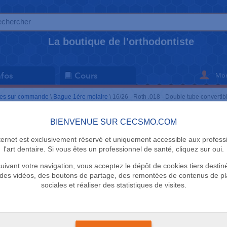
La boutique de l'orthodontiste
Mon
nfos
Cours
es sur commande
\
Bague 1ère molaire
\
16/26 - Roth .018 - Double tube convertib
BIENVENUE SUR CECSMO.COM
BAGUE 1ÈRE 
nternet est exclusivement réservé et uniquement accessible aux profess
16/26 - Rot
l'art dentaire. Si vous êtes un professionnel de santé, cliquez sur oui.
uivant votre navigation, vous acceptez le dépôt de cookies tiers destin
tube conve
des vidéos, des boutons de partage, des remontées de contenus de p
sociales et réaliser des statistiques de visites.
Cecsmo.com
Sachet de 5 bagues de
Roth .018