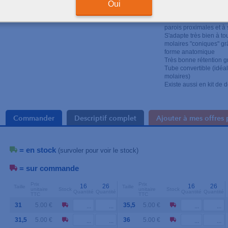
Oui
+
Très agréable à placer
parois proximales et à s
S'adapte très bien à t
molaires "coniques" grâ
forme anatomique
Très bonne rétention g
Tube convertible (idéa
molaires)
Existe aussi en kit d
Commander
Descriptif complet
Ajouter à mes offres 
= en stock
(survoler pour voir le stock)
= sur commande
Prix
Prix
16
26
16
26
Taille
Taille
unitaire
Stock
unitaire
Stock
Quantité
Quantité
Quantité
Quantité
TTC
TTC
31
5.00 €
35,5
5.00 €
31,5
5.00 €
36
5.00 €