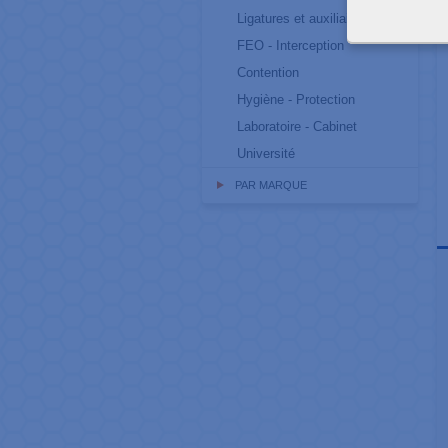
Ligatures et auxiliaires
FEO - Interception
Contention
Hygiène - Protection
Laboratoire - Cabinet
Université
PAR MARQUE