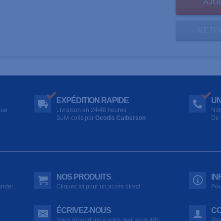
RETO
EXPÉDITION RAPIDE
UN
que
Livraison en 24/48 heures
Not
Suivi colis par
Geodis Calberson
De 
NOS PRODUITS
IN
ander
Cliquez ici pour un accès direct
Pou
ÉCRIVEZ-NOUS
CO
Nous répondons à votre mail sous 48h
Pas