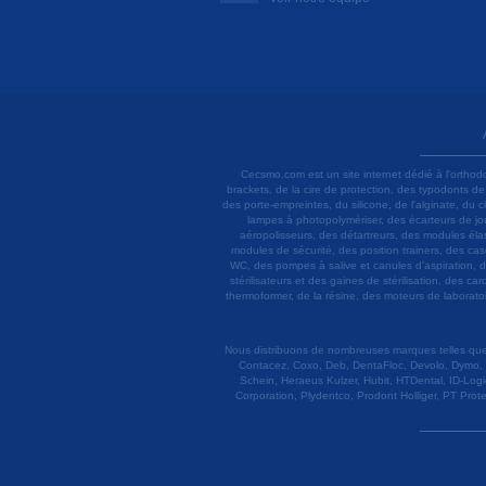
Cecsmo.com est un site internet dédié à l'orthod
brackets, de la cire de protection, des typodonts d
des porte-empreintes, du silicone, de l'alginate, du
lampes à photopolymériser, des écarteurs de joue
aéropolisseurs, des détartreurs, des modules élas
modules de sécurité, des position trainers, des ca
WC, des pompes à salive et canules d'aspiration, d
stérilisateurs et des gaines de stérilisation, des c
thermoformer, de la résine, des moteurs de laboratoir
Nous distribuons de nombreuses marques telles que 3
Contacez, Coxo, Deb, DentaFloc, Devolo, Dymo, 
Schein, Heraeus Kulzer, Hubit, HTDental, ID-Logi
Corporation, Plydentco, Prodont Holliger, PT Prot