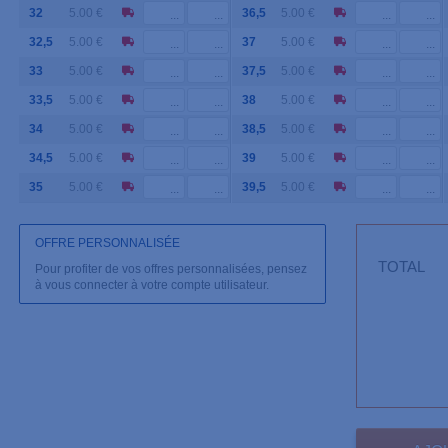
32
5.00 €
36,5
5.00 €
32,5
5.00 €
37
5.00 €
33
5.00 €
37,5
5.00 €
33,5
5.00 €
38
5.00 €
34
5.00 €
38,5
5.00 €
34,5
5.00 €
39
5.00 €
35
5.00 €
39,5
5.00 €
OFFRE PERSONNALISÉE
TOTAL
Pour profiter de vos offres personnalisées, pensez
à vous connecter à votre compte utilisateur.