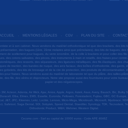
ACCUEIL
MENTIONS LÉGALES
CGV
PLAN DU SITE
CONTAC
-
-
-
-
ontiste et à son cabinet. Nous vendons du matériel orthodontique tel que des brackets, des kits 
e présentation, des bagues (1ère, 2ème molaires ainsi que prémolaires), des kits de bagues, des
 ciment de scellement pour bagues, du verre ionomère, de la colle à brackets et pour coller des f
s, des cotons salivaires, des pinces, des instruments à main et rotatifs, des fraises pour contre-
tomériques, des ressorts, des séparateurs, des ligatures métalliques, des fils élastiques, des ch
sques de traction, des bandes de nuque, des arcs faciaux, des boîtes d'orthodontie, des gants, d
es gobelets, des kits de brossage et de la cire de protection, des produits de décontamination, d
ardes pour fraises. Nous vendons aussi du matériel de laboratoire tel que du plâtre, des tailles-p
e, des fils, des vérins et disjoncteurs. Notre site propose aussi des fournitures pour votre burea
papier et des négatoscopes.
M, Acteon, Adenta, Air Wick, Ajax, Anios, Apple, Argos, Astek, Asus, Avery, Bausch, Bic, Bulky
Duracell, Elba, Elmex, EMS, Esselte, Euronda, Fellowes, Forestadent, Fujitsu, GBC, GC Europe,
cal, J&T, JPC, Kleenex, Leitz, Loctite, Lenovo, Micro-Mega, Microbrush, Microsoft, Myobrace, NSK,
ect, Safetool, Saga Dental, SDI, Sobytek, Speed Dental, Staedtler, Synology, TDK, Tecnodent, T
Orthodontic Product, W&H, Wehmer, Western Digital.
Cecsmo.com - Sarl au capital de 10000 euros - Code APE 4646Z