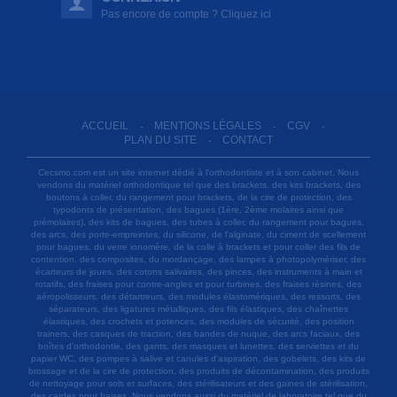
Pas encore de compte ? Cliquez ici
ACCUEIL
MENTIONS LÉGALES
CGV
-
-
-
PLAN DU SITE
CONTACT
-
Cecsmo.com est un site internet dédié à l'orthodontiste et à son cabinet. Nous
vendons du matériel orthodontique tel que des brackets, des kits brackets, des
boutons à coller, du rangement pour brackets, de la cire de protection, des
typodonts de présentation, des bagues (1ère, 2ème molaires ainsi que
prémolaires), des kits de bagues, des tubes à coller, du rangement pour bagues,
des arcs, des porte-empreintes, du silicone, de l'alginate, du ciment de scellement
pour bagues, du verre ionomère, de la colle à brackets et pour coller des fils de
contention, des composites, du mordançage, des lampes à photopolymériser, des
écarteurs de joues, des cotons salivaires, des pinces, des instruments à main et
rotatifs, des fraises pour contre-angles et pour turbines, des fraises résines, des
aéropolisseurs, des détartreurs, des modules élastomériques, des ressorts, des
séparateurs, des ligatures métalliques, des fils élastiques, des chaînettes
élastiques, des crochets et potences, des modules de sécurité, des position
trainers, des casques de traction, des bandes de nuque, des arcs faciaux, des
boîtes d'orthodontie, des gants, des masques et lunettes, des serviettes et du
papier WC, des pompes à salive et canules d'aspiration, des gobelets, des kits de
brossage et de la cire de protection, des produits de décontamination, des produits
de nettoyage pour sols et surfaces, des stérilisateurs et des gaines de stérilisation,
des cardes pour fraises. Nous vendons aussi du matériel de laboratoire tel que du