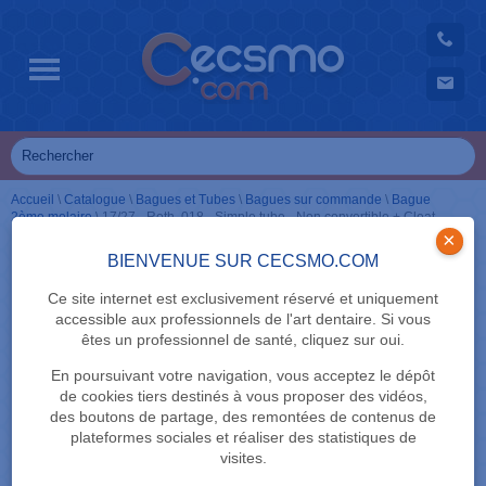
Accueil
\
Catalogue
\
Bagues et Tubes
\
Bagues sur commande
\
Bague
2ème molaire
\
17/27 - Roth .018 - Simple tube - Non convertible + Cleat
×
BIENVENUE SUR CECSMO.COM
Ce site internet est exclusivement réservé et uniquement
accessible aux professionnels de l'art dentaire. Si vous
êtes un professionnel de santé, cliquez sur oui.
En poursuivant votre navigation, vous acceptez le dépôt
de cookies tiers destinés à vous proposer des vidéos,
des boutons de partage, des remontées de contenus de
plateformes sociales et réaliser des statistiques de
visites.