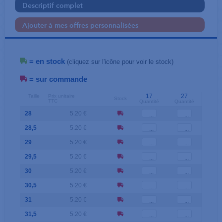
Descriptif complet
Ajouter à mes offres personnalisées
= en stock
(cliquez sur l'icône pour voir le stock)
= sur commande
17
27
Taille
Prix unitaire
Stock
TTC
Quantité
Quantité
28
5.20 €
28,5
5.20 €
29
5.20 €
29,5
5.20 €
30
5.20 €
30,5
5.20 €
31
5.20 €
31,5
5.20 €