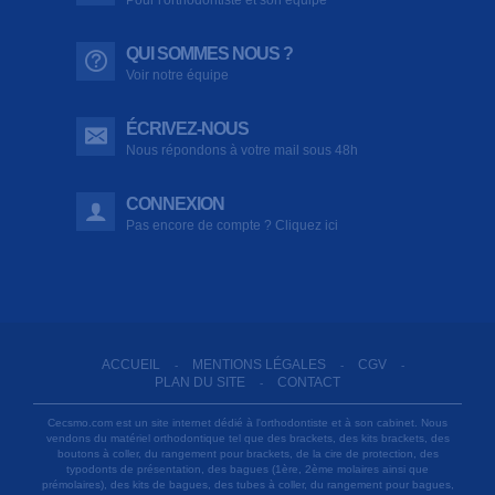
QUI SOMMES NOUS ?
Voir notre équipe
ÉCRIVEZ-NOUS
Nous répondons à votre mail sous 48h
CONNEXION
Pas encore de compte ? Cliquez ici
ACCUEIL
MENTIONS LÉGALES
CGV
-
-
-
PLAN DU SITE
CONTACT
-
Cecsmo.com est un site internet dédié à l'orthodontiste et à son cabinet. Nous
vendons du matériel orthodontique tel que des brackets, des kits brackets, des
boutons à coller, du rangement pour brackets, de la cire de protection, des
typodonts de présentation, des bagues (1ère, 2ème molaires ainsi que
prémolaires), des kits de bagues, des tubes à coller, du rangement pour bagues,