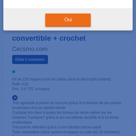
KITS 1ÈRE MOLAIRE
Oui
36/46 - Roth .018 - Simple tube
convertible + crochet
Cecsmo.com
Délai 3 semaines
Kit de 150 bagues (voir les tailles dans le descriptif complet)
Roth .018
Prix : 5 € TTC la bague
+
Très agréable à placer en bouche grâce à la finesse de ses parois
proximales et à sa rigidité idéale
S'adapte très bien à toutes les formes de dents même sur les
molaires "coniques" grâce à son excellente ductilité et à sa forme
anatomique
Très bonne rétention grâce à son intrados micro-sablé
Tube convertible (idéal quand on bague ou colle les 2è molaires)