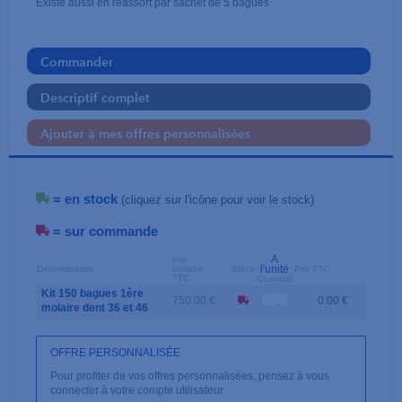
Existe aussi en réassort par sachet de 5 bagues
Commander
Descriptif complet
Ajouter à mes offres personnalisées
= en stock
(cliquez sur l'icône pour voir le stock)
= sur commande
A
Prix
l'unité
Dénomination
unitaire
Stock
Prix TTC
TTC
Quantité
Kit 150 bagues 1ère
750.00 €
0.00 €
molaire dent 36 et 46
OFFRE PERSONNALISÉE
Pour profiter de vos offres personnalisées, pensez à vous
connecter à votre compte utilisateur.