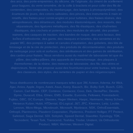
des arcs, des porte-empreintes, du silicone, de l'alginate, du ciment de scellement
pour bagues, du verre ionomère, de la colle à brackets et pour coller des fils de
contention, des composites, du mordançage, des lampes à photopolymériser, des
écarteurs de joues, des cotons salivaires, des pinces, des instruments à main et
rotatifs, des fraises pour contre-angles et pour turbines, des fraises résines, des
aéropolisseurs, des détartreurs, des modules élastomériques, des ressorts, des
séparateurs, des ligatures métalliques, des fils élastiques, des chaînettes
élastiques, des crochets et potences, des modules de sécurité, des position
trainers, des casques de traction, des bandes de nuque, des arcs faciaux, des
boîtes d'orthodontie, des gants, des masques et lunettes, des serviettes et du
papier WC, des pompes à salive et canules d'aspiration, des gobelets, des kits de
brossage et de la cire de protection, des produits de décontamination, des produits
de nettoyage pour sols et surfaces, des stérilisateurs et des gaines de stérilisation,
des cardes pour fraises. Nous vendons aussi du matériel de laboratoire tel que du
plâtre, des tailles-plâtres, des appareils de thermoformage, des plaques à
thermoformer, de la résine, des moteurs de laboratoire, des fils, des vérins et
disjoncteurs. Notre site propose aussi des fournitures pour votre bureau, tels que
des classeurs, des stylos, des ramettes de papier et des négatoscopes.
Nous distribuons de nombreuses marques telles que 3M, Acteon, Adenta, Air Wick,
Ajax, Anios, Apple, Argos, Astek, Asus, Avery, Bausch, Bic, Bulky Soft, Busch, C2G,
Canon, Carl Martin, CEP, Cominox, Contacez, Coxo, Deb, DentaFloc, Devolo,
Dymo, Duracell, Elba, Elmex, EMS, Esselte, Euronda, Fellowes, Forestadent,
Fujitsu, GBC, GC Europe, Glassex, Hager Werken, Harpic, Hartmann, Henry Schein,
Heraeus Kulzer, Hubit, HTDental, ID-Logical, J&T, JPC, Kleenex, Leitz, Loctite,
Lenovo, Micro-Mega, Microbrush, Microsoft, Myobrace, NSK, OrthoEssentials,
Orthopli, Plantronics, Plasdent Corporation, Plydentco, Prodont Holliger, PT Protect,
Safetool, Saga Dental, SDI, Sobytek, Speed Dental, Staedtler, Synology, TDK,
Tecnodent, Tesan Tork, Transcend, Toshiba, Trodat, Unident, Us Orthodontic
Product, W&H, Wehmer, Western Digital.