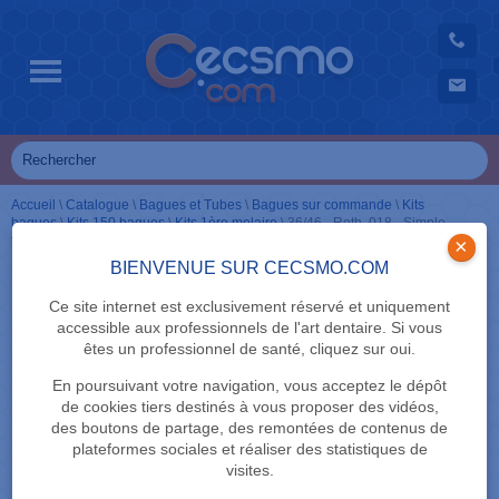
Accueil
\
Catalogue
\
Bagues et Tubes
\
Bagues sur commande
\
Kits
bagues
\
Kits 150 bagues
\
Kits 1ère molaire
\
36/46 - Roth .018 - Simple
tube convertible + crochet
×
BIENVENUE SUR CECSMO.COM
Ce site internet est exclusivement réservé et uniquement
accessible aux professionnels de l'art dentaire. Si vous
êtes un professionnel de santé, cliquez sur oui.
En poursuivant votre navigation, vous acceptez le dépôt
de cookies tiers destinés à vous proposer des vidéos,
des boutons de partage, des remontées de contenus de
plateformes sociales et réaliser des statistiques de
visites.