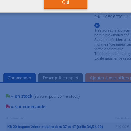
Oui
Kit de 20 bagues (voir l
Roth .022
Prix : 10,50 € TTC la 
+
Très agréable à placer
parois proximales et à s
S'adapte très bien à t
molaires "coniques" grâ
forme anatomique
Très bonne rétention g
Existe aussi en réassor
Commander
Descriptif complet
Ajouter à mes offres 
= en stock
(survoler pour voir le stock)
= sur commande
Dénomination
Prix unitair
Kit 20 bagues 2ème molaire dent 37 et 47 (taille 34,5 à 39)
210.00 €