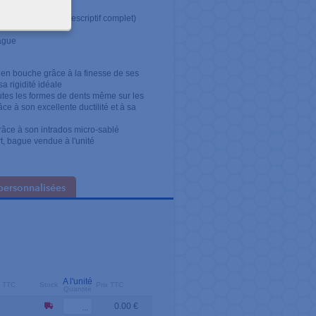
es tailles dans le descriptif complet)
bague
 en bouche grâce à la finesse de ses
a rigidité idéale
outes les formes de dents même sur les
ce à son excellente ductilité et à sa
râce à son intrados micro-sablé
t, bague vendue à l'unité
personnalisées
A l'unité
e TTC
Stock
Prix TTC
Quantité
0.00 €