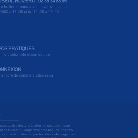
 SEUL NUMÉRO : 02 35 34 88 85
re hotline répond à toutes vos questions
9h30 à 13h00 et de 14h00 à 17h00
FOS PRATIQUES
r l'orthodontiste et son équipe
NNEXION
 encore de compte ? Cliquez ici
T
brackets, des boutons à coller, du rangement pour
 tubes à coller, du rangement pour bagues, des arcs,
ils de contention, des composites, du mordançage, des