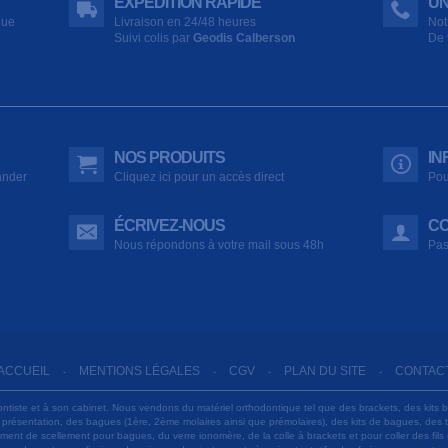
EXPÉDITION RAPIDE
UN
que
Livraison en 24/48 heures
Not
Suivi colis par
Geodis Calberson
De 
NOS PRODUITS
IN
ander
Cliquez ici pour un accès direct
Pou
ÉCRIVEZ-NOUS
CO
Nous répondons à votre mail sous 48h
Pas
ACCUEIL
MENTIONS LÉGALES
CGV
PLAN DU SITE
CONTAC
-
-
-
-
ontiste et à son cabinet. Nous vendons du matériel orthodontique tel que des brackets, des kits 
e présentation, des bagues (1ère, 2ème molaires ainsi que prémolaires), des kits de bagues, des
 ciment de scellement pour bagues, du verre ionomère, de la colle à brackets et pour coller des f