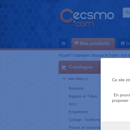
Nos produits
I
Accueil
\
Catalogue
\
Bagues et Tubes
\
Kits 
Catalogue
PAR FAMILLE
Ce site i
Brackets
En pours
Bagues et Tubes
proposer 
Arcs
Empreintes
Collage - Scellement
Pinces et Instruments