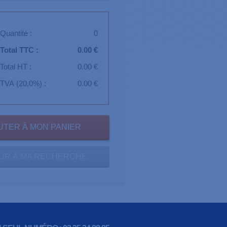
Quantité :
0
Total TTC :
0.00 €
Total HT :
0.00 €
TVA (20,0%) :
0.00 €
UR À MA RECHERCHE