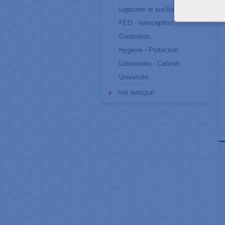
Ligatures et auxiliaires
FEO - Interception
Contention
Hygiène - Protection
Laboratoire - Cabinet
Université
PAR MARQUE