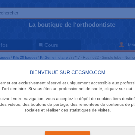
La boutique de l'orthodontiste
Mon
nfos
Cours
bagues
\
Kits 20 bagues
\
Kit 2ème molaire
\
37/47 - Roth .022 - Simple tube - Non c
BIENVENUE SUR CECSMO.COM
KIT 2ÈME MO
nternet est exclusivement réservé et uniquement accessible aux profess
37/47 - Rot
l'art dentaire. Si vous êtes un professionnel de santé, cliquez sur oui.
uivant votre navigation, vous acceptez le dépôt de cookies tiers destin
tube - Non
des vidéos, des boutons de partage, des remontées de contenus de p
sociales et réaliser des statistiques de visites.
Adenta
Délai 3 semaines