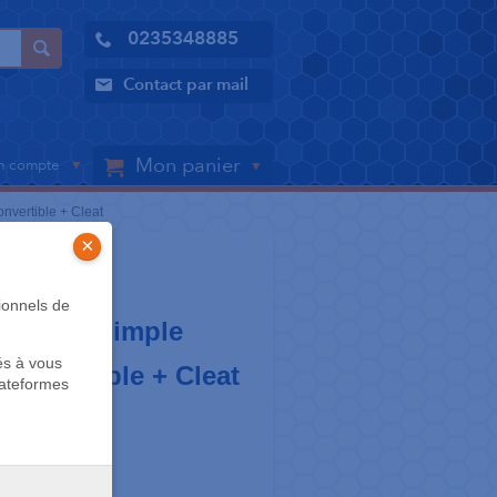
0235348885
Contact par mail
Mon panier
 compte
onvertible + Cleat
×
LAIRE
ionnels de
h .022 - Simple
és à vous
 convertible + Cleat
lateformes