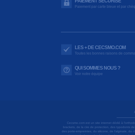
PAIEMENT SÉCURISÉ
Paiement par carte bleue et par chè
LES + DE CECSMO.COM
Toutes les bonnes raisons de comm
QUI SOMMES NOUS ?
Voir notre équipe
Cecsmo.com est un site internet dédié à l'orthod
brackets, de la cire de protection, des typodonts d
des porte-empreintes, du silicone, de l'alginate, du