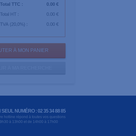
Total TTC :
0.00 €
Total HT :
0.00 €
TVA (20,0%) :
0.00 €
UR À MA RECHERCHE
 SEUL NUMÉRO : 02 35 34 88 85
re hotline répond à toutes vos questions
9h30 à 13h00 et de 14h00 à 17h00