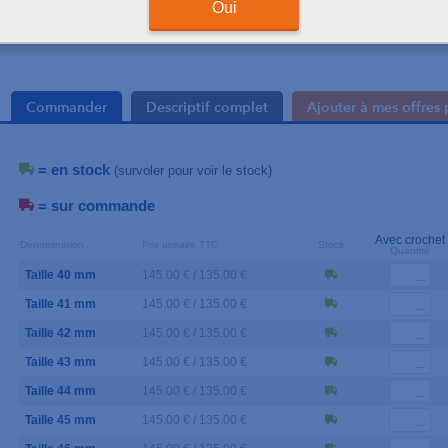
Oui
Trous d'aération pour a
Commander
Descriptif complet
Ajouter à mes offres 
= en stock
(survoler pour voir le stock)
= sur commande
Avec crochet
Dénomination
Prix unitaire TTC
Stock
Quantité
Taille 40 mm
145.00 € / 135.00 €
Taille 41 mm
145.00 € / 135.00 €
Taille 42 mm
145.00 € / 135.00 €
Taille 43 mm
145.00 € / 135.00 €
Taille 44 mm
145.00 € / 135.00 €
Taille 45 mm
145.00 € / 135.00 €