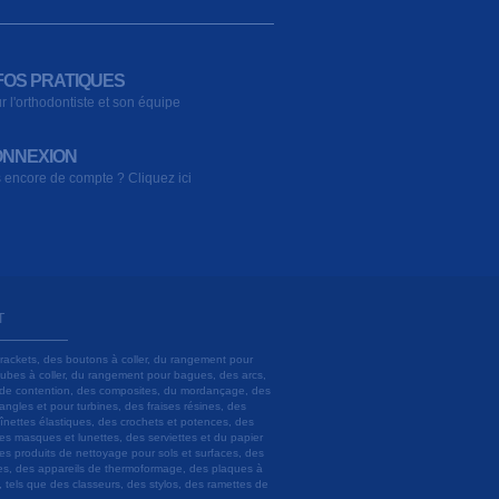
FOS PRATIQUES
r l'orthodontiste et son équipe
NNEXION
 encore de compte ? Cliquez ici
T
brackets, des boutons à coller, du rangement pour
 tubes à coller, du rangement pour bagues, des arcs,
ils de contention, des composites, du mordançage, des
angles et pour turbines, des fraises résines, des
aînettes élastiques, des crochets et potences, des
es masques et lunettes, des serviettes et du papier
es produits de nettoyage pour sols et surfaces, des
lâtres, des appareils de thermoformage, des plaques à
u, tels que des classeurs, des stylos, des ramettes de