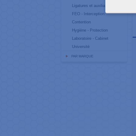
Ligatures et auxiliaires
FEO - Interception
Contention
Hygiène - Protection
Laboratoire - Cabinet
Université
PAR MARQUE