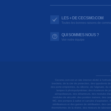
LES + DE CECSMO.COM
Toutes les bonnes raisons de comm
QUI SOMMES NOUS ?
Voir notre équipe
Cecsmo.com est un site internet dédié à l'orthod
brackets, de la cire de protection, des typodonts d
des porte-empreintes, du silicone, de l'alginate, du
lampes à photopolymériser, des écarteurs de joue
aéropolisseurs, des détartreurs, des modules élas
modules de sécurité, des position trainers, des ca
WC, des pompes à salive et canules d'aspiration, d
stérilisateurs et des gaines de stérilisation, des c
thermoformer, de la résine, des moteurs de laboratoir