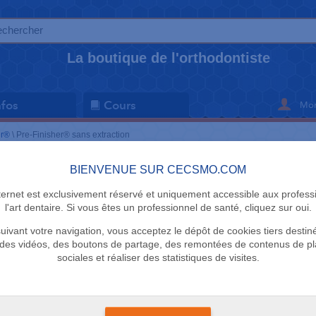
La boutique de l'orthodontiste
Mon
nfos
Cours
er®
\
Pre-Finisher® sans extraction
BIENVENUE SUR CECSMO.COM
PRE-FINISHE
nternet est exclusivement réservé et uniquement accessible aux profess
Pre-Finish
l'art dentaire. Si vous êtes un professionnel de santé, cliquez sur oui.
uivant votre navigation, vous acceptez le dépôt de cookies tiers destin
TP Orthodont
des vidéos, des boutons de partage, des remontées de contenus de p
sociales et réaliser des statistiques de visites.
Vendu à l'unité
+
L'Original Pre-Fin
Anatomie des indentat
Silicone résistant