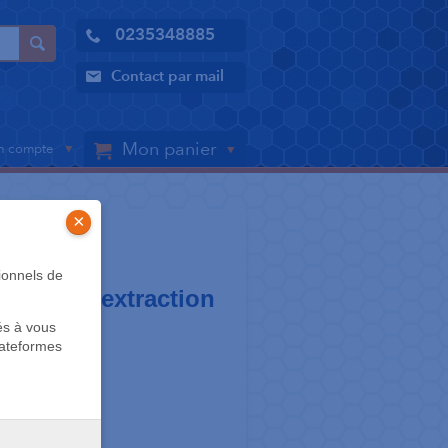
0235348885
Contact par mail
Mon panier
 compte
×
R®
ionnels de
er® sans extraction
és à vous
ics
lateformes
isher
ions