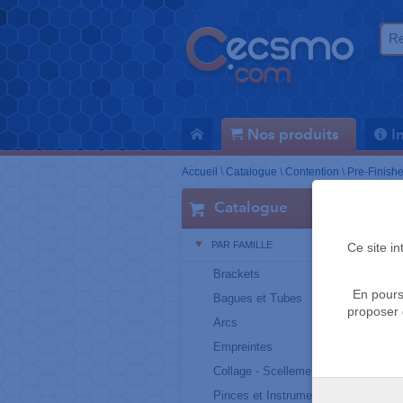
Nos produits
I
Accueil
\
Catalogue
\
Contention
\
Pre-Finish
Catalogue
PAR FAMILLE
Ce site i
Brackets
En pours
Bagues et Tubes
proposer 
Arcs
Empreintes
Collage - Scellement
Pinces et Instruments