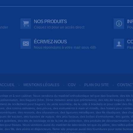
NOS PRODUITS
IN
ander
Cliquez ici pour un accès direct
Pou
ÉCRIVEZ-NOUS
CO
Nous répondons à votre mail sous 48h
Pas
ACCUEIL
MENTIONS LÉGALES
CGV
PLAN DU SITE
CONTAC
-
-
-
-
ontiste et à son cabinet. Nous vendons du matériel orthodontique tel que des brackets, des kits 
e présentation, des bagues (1ère, 2ème molaires ainsi que prémolaires), des kits de bagues, des
 ciment de scellement pour bagues, du verre ionomère, de la colle à brackets et pour coller des f
s, des cotons salivaires, des pinces, des instruments à main et rotatifs, des fraises pour contre-
tomériques, des ressorts, des séparateurs, des ligatures métalliques, des fils élastiques, des ch
sques de traction, des bandes de nuque, des arcs faciaux, des boîtes d'orthodontie, des gants, d
es gobelets, des kits de brossage et de la cire de protection, des produits de décontamination, d
ardes pour fraises. Nous vendons aussi du matériel de laboratoire tel que du plâtre, des tailles-p
e, des fils, des vérins et disjoncteurs. Notre site propose aussi des fournitures pour votre burea