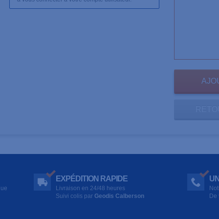
RETO
EXPÉDITION RAPIDE
UN
que
Livraison en 24/48 heures
Not
Suivi colis par
Geodis Calberson
De 