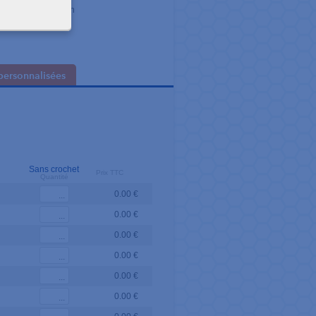
ider à la respiration
personnalisées
Sans crochet
Prix TTC
Quantité
0.00 €
0.00 €
0.00 €
0.00 €
0.00 €
0.00 €