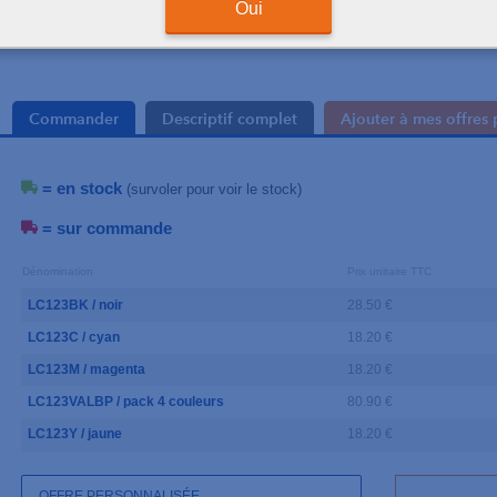
Oui
Commander
Descriptif complet
Ajouter à mes offres 
= en stock
(survoler pour voir le stock)
= sur commande
Dénomination
Prix unitaire TTC
LC123BK / noir
28.50 €
LC123C / cyan
18.20 €
LC123M / magenta
18.20 €
LC123VALBP / pack 4 couleurs
80.90 €
LC123Y / jaune
18.20 €
OFFRE PERSONNALISÉE