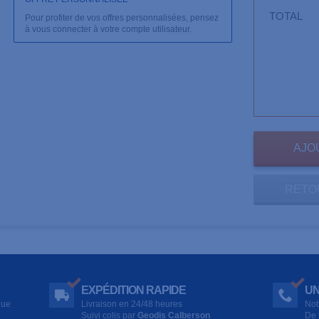
TOTAL
Pour profiter de vos offres personnalisées, pensez
à vous connecter à votre compte utilisateur.
RETO
EXPÉDITION RAPIDE
UN
que
Livraison en 24/48 heures
Not
Suivi colis par
Geodis Calberson
De 