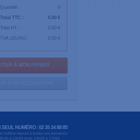
Quantité :
0
Total TTC :
0.00 €
Total HT :
0.00 €
TVA (20,0%) :
0.00 €
UR À MA RECHERCHE
 SEUL NUMÉRO : 02 35 34 88 85
re hotline répond à toutes vos questions
9h30 à 13h00 et de 14h00 à 17h00