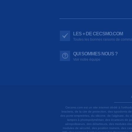
LES + DE CECSMO.COM
Toutes les bonnes raisons de comm
QUI SOMMES NOUS ?
Voir notre équipe
Cecsmo.com est un site internet dédié à l'orthod
brackets, de la cire de protection, des typodonts d
des porte-empreintes, du silicone, de l'alginate, du
lampes à photopolymériser, des écarteurs de joue
aéropolisseurs, des détartreurs, des modules élas
modules de sécurité, des position trainers, des ca