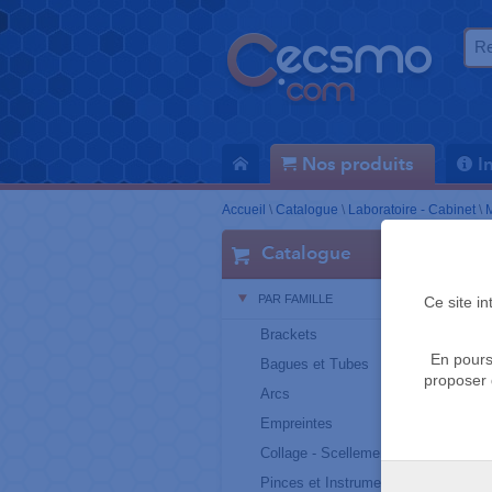
Nos produits
I
Accueil
\
Catalogue
\
Laboratoire - Cabinet
\
M
Catalogue
PAR FAMILLE
Ce site i
Brackets
En pours
Bagues et Tubes
proposer 
Arcs
Empreintes
Collage - Scellement
Pinces et Instruments