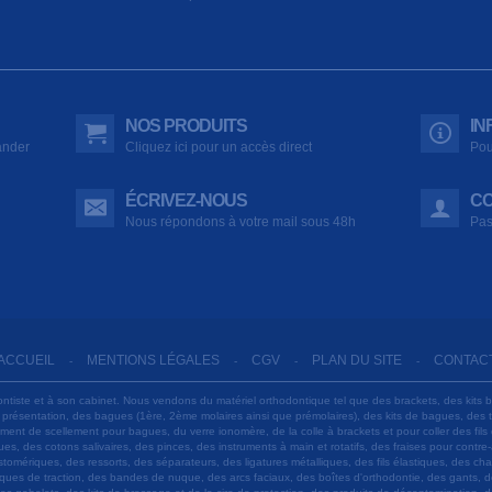
NOS PRODUITS
IN
ander
Cliquez ici pour un accès direct
Pou
ÉCRIVEZ-NOUS
CO
Nous répondons à votre mail sous 48h
Pas
ACCUEIL
MENTIONS LÉGALES
CGV
PLAN DU SITE
CONTAC
-
-
-
-
ontiste et à son cabinet. Nous vendons du matériel orthodontique tel que des brackets, des kits 
e présentation, des bagues (1ère, 2ème molaires ainsi que prémolaires), des kits de bagues, des
 ciment de scellement pour bagues, du verre ionomère, de la colle à brackets et pour coller des f
s, des cotons salivaires, des pinces, des instruments à main et rotatifs, des fraises pour contre-
tomériques, des ressorts, des séparateurs, des ligatures métalliques, des fils élastiques, des ch
sques de traction, des bandes de nuque, des arcs faciaux, des boîtes d'orthodontie, des gants, d