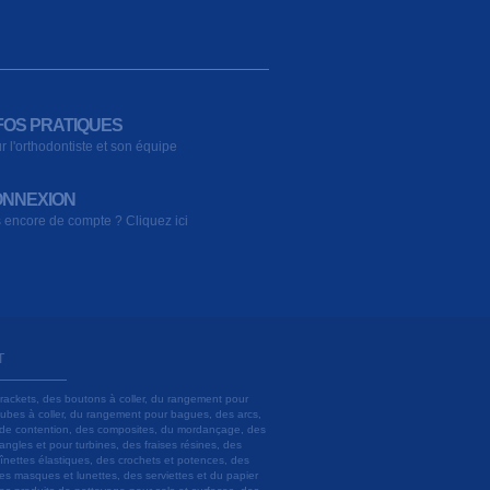
FOS PRATIQUES
r l'orthodontiste et son équipe
NNEXION
 encore de compte ? Cliquez ici
T
brackets, des boutons à coller, du rangement pour
 tubes à coller, du rangement pour bagues, des arcs,
ils de contention, des composites, du mordançage, des
angles et pour turbines, des fraises résines, des
aînettes élastiques, des crochets et potences, des
es masques et lunettes, des serviettes et du papier