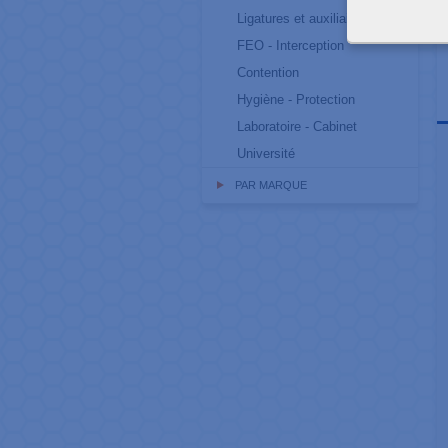
Ligatures et auxiliaires
FEO - Interception
Contention
Hygiène - Protection
Laboratoire - Cabinet
Université
PAR MARQUE