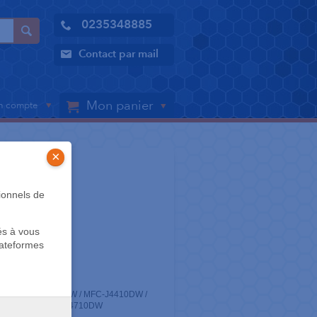
0235348885
Contact par mail
Mon panier
 compte
×
S
ionnels de
és à vous
lateformes
 7 jours
antes : DCP-J4110DW / MFC-J4410DW /
J4610DW / MFC-J4710DW