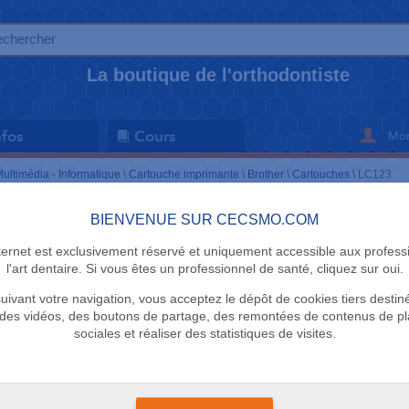
La boutique de l'orthodontiste
Mon
nfos
Cours
ultimédia - Informatique
\
Cartouche imprimante
\
Brother
\
Cartouches
\
LC123
BIENVENUE SUR CECSMO.COM
CARTOUCHE
nternet est exclusivement réservé et uniquement accessible aux profess
LC123
l'art dentaire. Si vous êtes un professionnel de santé, cliquez sur oui.
uivant votre navigation, vous acceptez le dépôt de cookies tiers destin
Brother
des vidéos, des boutons de partage, des remontées de contenus de p
sociales et réaliser des statistiques de visites.
Délai de livraison sous
Compatibilité imprim
MFC-J4510DW / MFC-