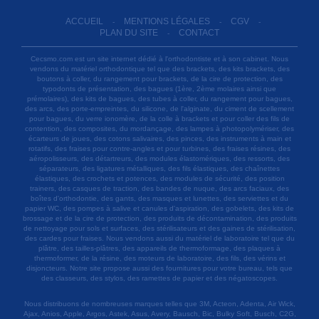
ACCUEIL
MENTIONS LÉGALES
CGV
-
-
-
PLAN DU SITE
CONTACT
-
Cecsmo.com est un site internet dédié à l'orthodontiste et à son cabinet. Nous
vendons du matériel orthodontique tel que des brackets, des kits brackets, des
boutons à coller, du rangement pour brackets, de la cire de protection, des
typodonts de présentation, des bagues (1ère, 2ème molaires ainsi que
prémolaires), des kits de bagues, des tubes à coller, du rangement pour bagues,
des arcs, des porte-empreintes, du silicone, de l'alginate, du ciment de scellement
pour bagues, du verre ionomère, de la colle à brackets et pour coller des fils de
contention, des composites, du mordançage, des lampes à photopolymériser, des
écarteurs de joues, des cotons salivaires, des pinces, des instruments à main et
rotatifs, des fraises pour contre-angles et pour turbines, des fraises résines, des
aéropolisseurs, des détartreurs, des modules élastomériques, des ressorts, des
séparateurs, des ligatures métalliques, des fils élastiques, des chaînettes
élastiques, des crochets et potences, des modules de sécurité, des position
trainers, des casques de traction, des bandes de nuque, des arcs faciaux, des
boîtes d'orthodontie, des gants, des masques et lunettes, des serviettes et du
papier WC, des pompes à salive et canules d'aspiration, des gobelets, des kits de
brossage et de la cire de protection, des produits de décontamination, des produits
de nettoyage pour sols et surfaces, des stérilisateurs et des gaines de stérilisation,
des cardes pour fraises. Nous vendons aussi du matériel de laboratoire tel que du
plâtre, des tailles-plâtres, des appareils de thermoformage, des plaques à
thermoformer, de la résine, des moteurs de laboratoire, des fils, des vérins et
disjoncteurs. Notre site propose aussi des fournitures pour votre bureau, tels que
des classeurs, des stylos, des ramettes de papier et des négatoscopes.
Nous distribuons de nombreuses marques telles que 3M, Acteon, Adenta, Air Wick,
Ajax, Anios, Apple, Argos, Astek, Asus, Avery, Bausch, Bic, Bulky Soft, Busch, C2G,