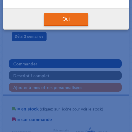
SILICONE
Exaclear 2 x 51 gr
Oui
GC Europe
Délai 2 semaines
Commander
Descriptif complet
Ajouter à mes offres personnalisées
= en stock
(cliquez sur l'icône pour voir le stock)
= sur commande
A
Prix unitaire
Dénomination
Stock
Prix TTC