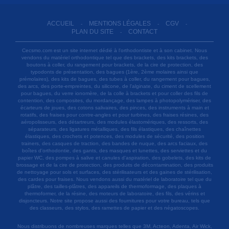
ACCUEIL
MENTIONS LÉGALES
CGV
-
-
-
PLAN DU SITE
CONTACT
-
Cecsmo.com est un site internet dédié à l'orthodontiste et à son cabinet. Nous
vendons du matériel orthodontique tel que des brackets, des kits brackets, des
boutons à coller, du rangement pour brackets, de la cire de protection, des
typodonts de présentation, des bagues (1ère, 2ème molaires ainsi que
prémolaires), des kits de bagues, des tubes à coller, du rangement pour bagues,
des arcs, des porte-empreintes, du silicone, de l'alginate, du ciment de scellement
pour bagues, du verre ionomère, de la colle à brackets et pour coller des fils de
contention, des composites, du mordançage, des lampes à photopolymériser, des
écarteurs de joues, des cotons salivaires, des pinces, des instruments à main et
rotatifs, des fraises pour contre-angles et pour turbines, des fraises résines, des
aéropolisseurs, des détartreurs, des modules élastomériques, des ressorts, des
séparateurs, des ligatures métalliques, des fils élastiques, des chaînettes
élastiques, des crochets et potences, des modules de sécurité, des position
trainers, des casques de traction, des bandes de nuque, des arcs faciaux, des
boîtes d'orthodontie, des gants, des masques et lunettes, des serviettes et du
papier WC, des pompes à salive et canules d'aspiration, des gobelets, des kits de
brossage et de la cire de protection, des produits de décontamination, des produits
de nettoyage pour sols et surfaces, des stérilisateurs et des gaines de stérilisation,
des cardes pour fraises. Nous vendons aussi du matériel de laboratoire tel que du
plâtre, des tailles-plâtres, des appareils de thermoformage, des plaques à
thermoformer, de la résine, des moteurs de laboratoire, des fils, des vérins et
disjoncteurs. Notre site propose aussi des fournitures pour votre bureau, tels que
des classeurs, des stylos, des ramettes de papier et des négatoscopes.
Nous distribuons de nombreuses marques telles que 3M, Acteon, Adenta, Air Wick,