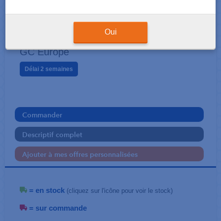
EMPREINTES
Exaclear 2 x 51 gr
Oui
GC Europe
Délai 2 semaines
Commander
Descriptif complet
Ajouter à mes offres personnalisées
= en stock
(cliquez sur l'icône pour voir le stock)
= sur commande