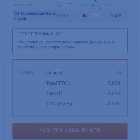
A
Prix unitaire
l'unité
Dénomination
Stock
Prix TTC
TTC
Quantité
Cartouches Exaclear 2
79.00 €
0.00 €
x 51 gr
OFFRE PERSONNALISÉE
Pour profiter de vos offres personnalisées, pensez à vous
connecter à votre compte utilisateur.
TOTAL
Quantité :
0
Total TTC :
0.00 €
Total HT :
0.00 €
TVA (20,0%) :
0.00 €