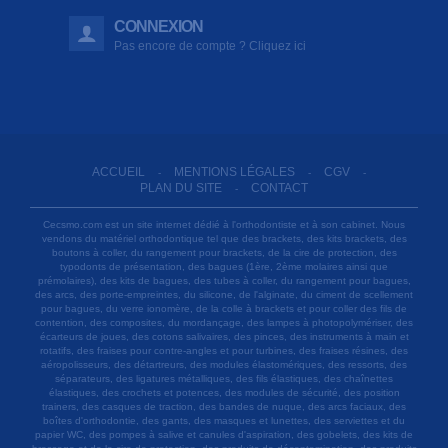
CONNEXION
Pas encore de compte ? Cliquez ici
ACCUEIL
MENTIONS LÉGALES
CGV
-
-
-
PLAN DU SITE
CONTACT
-
Cecsmo.com est un site internet dédié à l'orthodontiste et à son cabinet. Nous
vendons du matériel orthodontique tel que des brackets, des kits brackets, des
boutons à coller, du rangement pour brackets, de la cire de protection, des
typodonts de présentation, des bagues (1ère, 2ème molaires ainsi que
prémolaires), des kits de bagues, des tubes à coller, du rangement pour bagues,
des arcs, des porte-empreintes, du silicone, de l'alginate, du ciment de scellement
pour bagues, du verre ionomère, de la colle à brackets et pour coller des fils de
contention, des composites, du mordançage, des lampes à photopolymériser, des
écarteurs de joues, des cotons salivaires, des pinces, des instruments à main et
rotatifs, des fraises pour contre-angles et pour turbines, des fraises résines, des
aéropolisseurs, des détartreurs, des modules élastomériques, des ressorts, des
séparateurs, des ligatures métalliques, des fils élastiques, des chaînettes
élastiques, des crochets et potences, des modules de sécurité, des position
trainers, des casques de traction, des bandes de nuque, des arcs faciaux, des
boîtes d'orthodontie, des gants, des masques et lunettes, des serviettes et du
papier WC, des pompes à salive et canules d'aspiration, des gobelets, des kits de