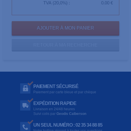
TVA (20,0%) :
0.00 €
RETOUR À MA RECHERCHE
PAIEMENT SÉCURISÉ
Paiement par carte bleue et par chèque
EXPÉDITION RAPIDE
Livraison en 24/48 heures
Suivi colis par
Geodis Calberson
UN SEUL NUMÉRO : 02 35 34 88 85
Notre hotline répond à toutes vos questions