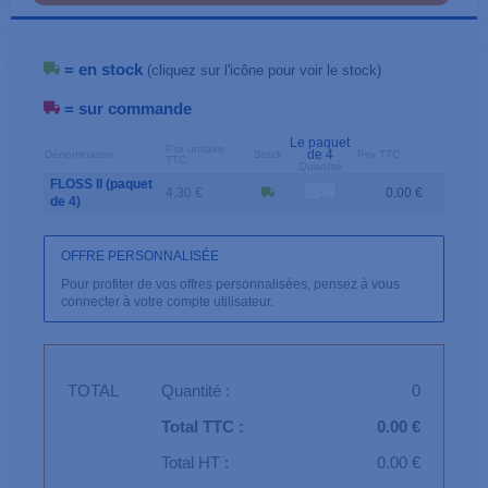
= en stock
(cliquez sur l'icône pour voir le stock)
= sur commande
Le paquet
Prix unitaire
de 4
Dénomination
Stock
Prix TTC
TTC
Quantité
FLOSS II (paquet
4.30 €
0.00 €
de 4)
OFFRE PERSONNALISÉE
Pour profiter de vos offres personnalisées, pensez à vous
connecter à votre compte utilisateur.
TOTAL
Quantité :
0
Total TTC :
0.00 €
Total HT :
0.00 €