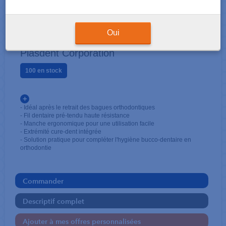
BROSSAGE - CIRE
FLOSS II paquet de 4
Oui
Plasdent Corporation
100 en stock
+
- Idéal après le retrait des bagues orthodontiques
- Fil dentaire pré-tendu haute résistance
- Manche ergonomique pour une utilisation facile
- Extrémité cure-dent intégrée
- Solution pratique pour compléter l'hygiène bucco-dentaire en
orthodontie
Commander
Descriptif complet
Ajouter à mes offres personnalisées