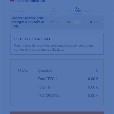
= sur commande
La
Prix
boîte
Dénomination
unitaire
Stock
Prix TTC
TTC
Quantité
Gaines plastique pour
seringue à air (boîte de
17.50 €
0.00 €
500)
OFFRE PERSONNALISÉE
Pour profiter de vos offres personnalisées, pensez à vous
connecter à votre compte utilisateur.
TOTAL
Quantité :
0
Total TTC :
0.00 €
Total HT :
0.00 €
TVA (20,0%) :
0.00 €