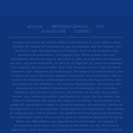
ACCUEIL
MENTIONS LÉGALES
CGV
-
-
-
PLAN DU SITE
CONTACT
-
Cecsmo.com est un site internet dédié à l'orthodontiste et à son cabinet. Nous
vendons du matériel orthodontique tel que des brackets, des kits brackets, des
boutons à coller, du rangement pour brackets, de la cire de protection, des
typodonts de présentation, des bagues (1ère, 2ème molaires ainsi que
prémolaires), des kits de bagues, des tubes à coller, du rangement pour bagues,
des arcs, des porte-empreintes, du silicone, de l'alginate, du ciment de scellement
pour bagues, du verre ionomère, de la colle à brackets et pour coller des fils de
contention, des composites, du mordançage, des lampes à photopolymériser, des
écarteurs de joues, des cotons salivaires, des pinces, des instruments à main et
rotatifs, des fraises pour contre-angles et pour turbines, des fraises résines, des
aéropolisseurs, des détartreurs, des modules élastomériques, des ressorts, des
séparateurs, des ligatures métalliques, des fils élastiques, des chaînettes
élastiques, des crochets et potences, des modules de sécurité, des position
trainers, des casques de traction, des bandes de nuque, des arcs faciaux, des
boîtes d'orthodontie, des gants, des masques et lunettes, des serviettes et du
papier WC, des pompes à salive et canules d'aspiration, des gobelets, des kits de
brossage et de la cire de protection, des produits de décontamination, des produits
de nettoyage pour sols et surfaces, des stérilisateurs et des gaines de stérilisation,
des cardes pour fraises. Nous vendons aussi du matériel de laboratoire tel que du
plâtre, des tailles-plâtres, des appareils de thermoformage, des plaques à
thermoformer, de la résine, des moteurs de laboratoire, des fils, des vérins et
disjoncteurs. Notre site propose aussi des fournitures pour votre bureau, tels que