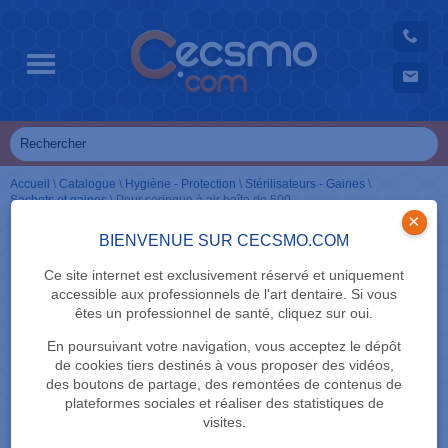
Accueil
\
Catalogue
\
Hygiène - Protection
\
Stérilisateurs - Gaines
\
Sachets et gaines
\
Pour seringue à air boîte de 500
×
BIENVENUE SUR CECSMO.COM
Ce site internet est exclusivement réservé et uniquement
accessible aux professionnels de l'art dentaire. Si vous
êtes un professionnel de santé, cliquez sur oui.
En poursuivant votre navigation, vous acceptez le dépôt
de cookies tiers destinés à vous proposer des vidéos,
des boutons de partage, des remontées de contenus de
plateformes sociales et réaliser des statistiques de
visites.