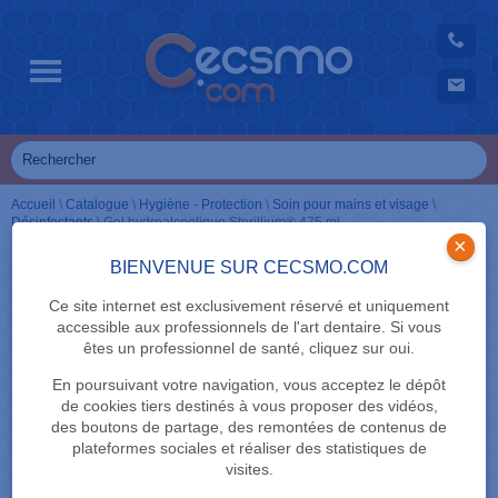
Accueil
\
Catalogue
\
Hygiène - Protection
\
Soin pour mains et visage
\
Désinfectants
\
Gel hydroalcoolique Sterillium® 475 ml
×
BIENVENUE SUR CECSMO.COM
Ce site internet est exclusivement réservé et uniquement
accessible aux professionnels de l'art dentaire. Si vous
êtes un professionnel de santé, cliquez sur oui.
En poursuivant votre navigation, vous acceptez le dépôt
de cookies tiers destinés à vous proposer des vidéos,
des boutons de partage, des remontées de contenus de
plateformes sociales et réaliser des statistiques de
visites.