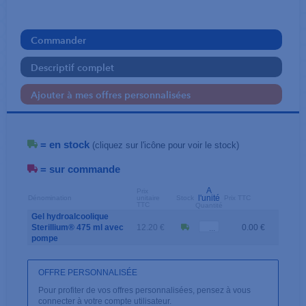
Commander
Descriptif complet
Ajouter à mes offres personnalisées
= en stock
(cliquez sur l'icône pour voir le stock)
= sur commande
A
Prix
l'unité
Dénomination
unitaire
Stock
Prix TTC
TTC
Quantité
Gel hydroalcoolique
Sterillium® 475 ml avec
12.20 €
0.00 €
pompe
OFFRE PERSONNALISÉE
Pour profiter de vos offres personnalisées, pensez à vous
connecter à votre compte utilisateur.