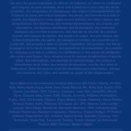
des arcs, des porte-empreintes, du silicone, de l'alginate, du ciment de scellement
pour bagues, du verre ionomère, de la colle à brackets et pour coller des fils de
contention, des composites, du mordançage, des lampes à photopolymériser, des
écarteurs de joues, des cotons salivaires, des pinces, des instruments à main et
rotatifs, des fraises pour contre-angles et pour turbines, des fraises résines, des
aéropolisseurs, des détartreurs, des modules élastomériques, des ressorts, des
séparateurs, des ligatures métalliques, des fils élastiques, des chaînettes
élastiques, des crochets et potences, des modules de sécurité, des position
trainers, des casques de traction, des bandes de nuque, des arcs faciaux, des
boîtes d'orthodontie, des gants, des masques et lunettes, des serviettes et du
papier WC, des pompes à salive et canules d'aspiration, des gobelets, des kits de
brossage et de la cire de protection, des produits de décontamination, des produits
de nettoyage pour sols et surfaces, des stérilisateurs et des gaines de stérilisation,
des cardes pour fraises. Nous vendons aussi du matériel de laboratoire tel que du
plâtre, des tailles-plâtres, des appareils de thermoformage, des plaques à
thermoformer, de la résine, des moteurs de laboratoire, des fils, des vérins et
disjoncteurs. Notre site propose aussi des fournitures pour votre bureau, tels que
des classeurs, des stylos, des ramettes de papier et des négatoscopes.
Nous distribuons de nombreuses marques telles que 3M, Acteon, Adenta, Air Wick,
Ajax, Anios, Apple, Argos, Astek, Asus, Avery, Bausch, Bic, Bulky Soft, Busch, C2G,
Canon, Carl Martin, CEP, Cominox, Contacez, Coxo, Deb, DentaFloc, Devolo,
Dymo, Duracell, Elba, Elmex, EMS, Esselte, Euronda, Fellowes, Forestadent,
Fujitsu, GBC, GC Europe, Glassex, Hager Werken, Harpic, Hartmann, Henry Schein,
Heraeus Kulzer, Hubit, HTDental, ID-Logical, J&T, JPC, Kleenex, Leitz, Loctite,
Lenovo, Micro-Mega, Microbrush, Microsoft, Myobrace, NSK, OrthoEssentials,
Orthopli, Plantronics, Plasdent Corporation, Plydentco, Prodont Holliger, PT Protect,
Safetool, Saga Dental, SDI, Sobytek, Speed Dental, Staedtler, Synology, TDK,
Tecnodent, Tesan Tork, Transcend, Toshiba, Trodat, Unident, Us Orthodontic
Product, W&H, Wehmer, Western Digital.