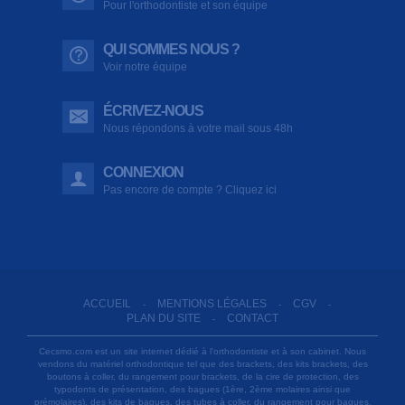
Pour l'orthodontiste et son équipe
QUI SOMMES NOUS ?
Voir notre équipe
ÉCRIVEZ-NOUS
Nous répondons à votre mail sous 48h
CONNEXION
Pas encore de compte ? Cliquez ici
ACCUEIL
MENTIONS LÉGALES
CGV
-
-
-
PLAN DU SITE
CONTACT
-
Cecsmo.com est un site internet dédié à l'orthodontiste et à son cabinet. Nous
vendons du matériel orthodontique tel que des brackets, des kits brackets, des
boutons à coller, du rangement pour brackets, de la cire de protection, des
typodonts de présentation, des bagues (1ère, 2ème molaires ainsi que
prémolaires), des kits de bagues, des tubes à coller, du rangement pour bagues,