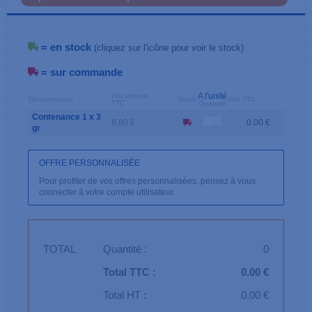
= en stock
(cliquez sur l'icône pour voir le stock)
= sur commande
A l'unité
Prix unitaire
Dénomination
Stock
Prix TTC
TTC
Quantité
Contenance 1 x 3
8.80 €
0.00 €
gr
OFFRE PERSONNALISÉE
Pour profiter de vos offres personnalisées, pensez à vous
connecter à votre compte utilisateur.
TOTAL
Quantité :
0
Total TTC :
0.00 €
Total HT :
0.00 €