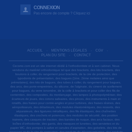
CONNEXION
Pas encore de compte ? Cliquez ici
ACCUEIL
MENTIONS LÉGALES
CGV
-
-
-
PLAN DU SITE
CONTACT
-
Cecsmo.com est un site internet dédié à l'orthodontiste et à son cabinet. Nous
vendons du matériel orthodontique tel que des brackets, des kits brackets, des
boutons à coller, du rangement pour brackets, de la cire de protection, des
typodonts de présentation, des bagues (1ère, 2ème molaires ainsi que
prémolaires), des kits de bagues, des tubes à coller, du rangement pour bagues,
des arcs, des porte-empreintes, du silicone, de l'alginate, du ciment de scellement
pour bagues, du verre ionomère, de la colle à brackets et pour coller des fils de
contention, des composites, du mordançage, des lampes à photopolymériser, des
écarteurs de joues, des cotons salivaires, des pinces, des instruments à main et
rotatifs, des fraises pour contre-angles et pour turbines, des fraises résines, des
aéropolisseurs, des détartreurs, des modules élastomériques, des ressorts, des
séparateurs, des ligatures métalliques, des fils élastiques, des chaînettes
élastiques, des crochets et potences, des modules de sécurité, des position
trainers, des casques de traction, des bandes de nuque, des arcs faciaux, des
boîtes d'orthodontie, des gants, des masques et lunettes, des serviettes et du
papier WC, des pompes à salive et canules d'aspiration, des gobelets, des kits de
brossage et de la cire de protection, des produits de décontamination, des produits