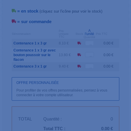
= en stock
(cliquez sur l'icône pour voir le stock)
= sur commande
A
Prix
l'unité
Dénomination
unitaire
Stock
Prix TTC
TTC
Quantité
Contenance 1 x 3 gr
8.10 €
0.00 €
Contenance 1 x 3 gr avec
bouton poussoir sur le
13.80 €
0.00 €
flacon
Contenance 3 x 1 gr
9.40 €
0.00 €
OFFRE PERSONNALISÉE
Pour profiter de vos offres personnalisées, pensez à vous
connecter à votre compte utilisateur.
TOTAL
Quantité :
0
Total TTC :
0.00 €