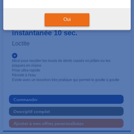
ACCESSOIRES LABORATOIRE
Super Glue-3 Liquide
Oui
instantanée 10 sec.
Loctite
+
Idéal pour recoller les bouts de dents cassés en plâtre ou les
plaques en résine
Prise ultra-rapide
Résiste à l'eau
Existe avec un bouchon très pratique qui permet le goutte à goutte
Commander
Descriptif complet
Ajouter à mes offres personnalisées