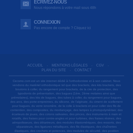
ÉCRIVEZ-NOUS
Nous répondons à votre mail sous 48h
CONNEXION
Pas encore de compte ? Cliquez ici
ACCUEIL
MENTIONS LÉGALES
CGV
-
-
-
PLAN DU SITE
CONTACT
-
Cecsmo.com est un site internet dédié à l'orthodontiste et à son cabinet. Nous
vendons du matériel orthodontique tel que des brackets, des kits brackets, des
boutons à coller, du rangement pour brackets, de la cire de protection, des
typodonts de présentation, des bagues (1ère, 2ème molaires ainsi que
prémolaires), des kits de bagues, des tubes à coller, du rangement pour bagues,
des arcs, des porte-empreintes, du silicone, de l'alginate, du ciment de scellement
pour bagues, du verre ionomère, de la colle à brackets et pour coller des fils de
contention, des composites, du mordançage, des lampes à photopolymériser, des
écarteurs de joues, des cotons salivaires, des pinces, des instruments à main et
rotatifs, des fraises pour contre-angles et pour turbines, des fraises résines, des
aéropolisseurs, des détartreurs, des modules élastomériques, des ressorts, des
séparateurs, des ligatures métalliques, des fils élastiques, des chaînettes
élastiques, des crochets et potences, des modules de sécurité, des position