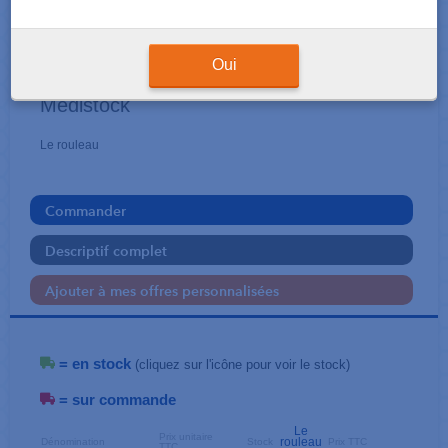
SERVIETTES - PAPIER WC
Draps d'examen plastifié
Oui
Medistock
Le rouleau
Commander
Descriptif complet
Ajouter à mes offres personnalisées
= en stock
(cliquez sur l'icône pour voir le stock)
= sur commande
Le
Prix unitaire
rouleau
Dénomination
Stock
Prix TTC
TTC