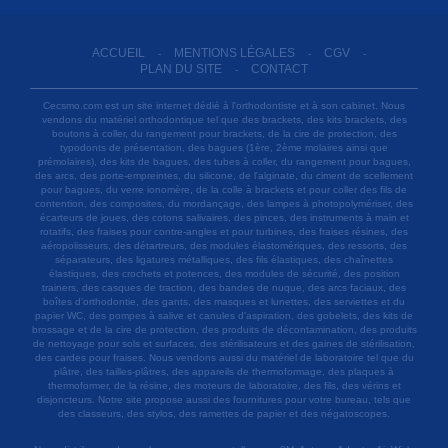
ACCUEIL
MENTIONS LÉGALES
CGV
-
-
-
PLAN DU SITE
CONTACT
-
Cecsmo.com est un site internet dédié à l'orthodontiste et à son cabinet. Nous
vendons du matériel orthodontique tel que des brackets, des kits brackets, des
boutons à coller, du rangement pour brackets, de la cire de protection, des
typodonts de présentation, des bagues (1ère, 2ème molaires ainsi que
prémolaires), des kits de bagues, des tubes à coller, du rangement pour bagues,
des arcs, des porte-empreintes, du silicone, de l'alginate, du ciment de scellement
pour bagues, du verre ionomère, de la colle à brackets et pour coller des fils de
contention, des composites, du mordançage, des lampes à photopolymériser, des
écarteurs de joues, des cotons salivaires, des pinces, des instruments à main et
rotatifs, des fraises pour contre-angles et pour turbines, des fraises résines, des
aéropolisseurs, des détartreurs, des modules élastomériques, des ressorts, des
séparateurs, des ligatures métalliques, des fils élastiques, des chaînettes
élastiques, des crochets et potences, des modules de sécurité, des position
trainers, des casques de traction, des bandes de nuque, des arcs faciaux, des
boîtes d'orthodontie, des gants, des masques et lunettes, des serviettes et du
papier WC, des pompes à salive et canules d'aspiration, des gobelets, des kits de
brossage et de la cire de protection, des produits de décontamination, des produits
de nettoyage pour sols et surfaces, des stérilisateurs et des gaines de stérilisation,
des cardes pour fraises. Nous vendons aussi du matériel de laboratoire tel que du
plâtre, des tailles-plâtres, des appareils de thermoformage, des plaques à
thermoformer, de la résine, des moteurs de laboratoire, des fils, des vérins et
disjoncteurs. Notre site propose aussi des fournitures pour votre bureau, tels que
des classeurs, des stylos, des ramettes de papier et des négatoscopes.