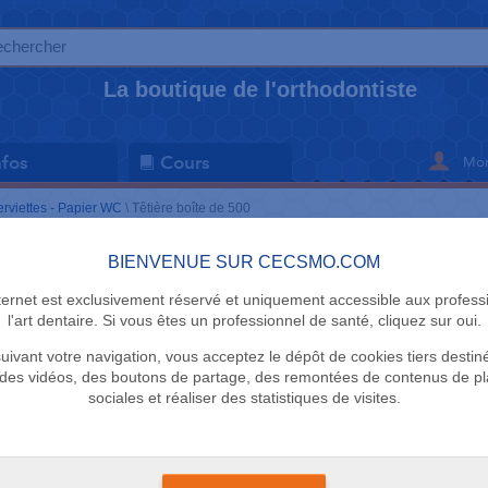
La boutique de l'orthodontiste
Mon
nfos
Cours
erviettes - Papier WC
\
Têtière boîte de 500
BIENVENUE SUR CECSMO.COM
SERVIETTES -
nternet est exclusivement réservé et uniquement accessible aux profess
Têtière boî
l'art dentaire. Si vous êtes un professionnel de santé, cliquez sur oui.
uivant votre navigation, vous acceptez le dépôt de cookies tiers destin
Medistock
des vidéos, des boutons de partage, des remontées de contenus de p
sociales et réaliser des statistiques de visites.
La boîte de 500 houss
+
Très résistante, s