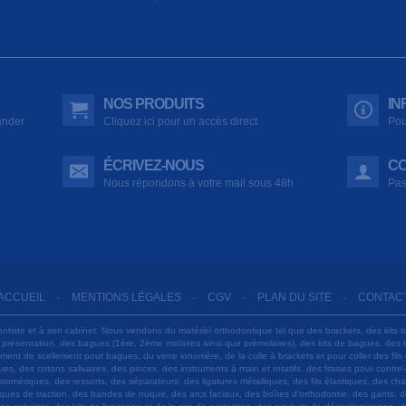
NOS PRODUITS
IN
ander
Cliquez ici pour un accès direct
Pou
ÉCRIVEZ-NOUS
CO
Nous répondons à votre mail sous 48h
Pas
ACCUEIL
MENTIONS LÉGALES
CGV
PLAN DU SITE
CONTAC
-
-
-
-
ontiste et à son cabinet. Nous vendons du matériel orthodontique tel que des brackets, des kits 
e présentation, des bagues (1ère, 2ème molaires ainsi que prémolaires), des kits de bagues, des
 ciment de scellement pour bagues, du verre ionomère, de la colle à brackets et pour coller des f
s, des cotons salivaires, des pinces, des instruments à main et rotatifs, des fraises pour contre-
tomériques, des ressorts, des séparateurs, des ligatures métalliques, des fils élastiques, des ch
sques de traction, des bandes de nuque, des arcs faciaux, des boîtes d'orthodontie, des gants, d