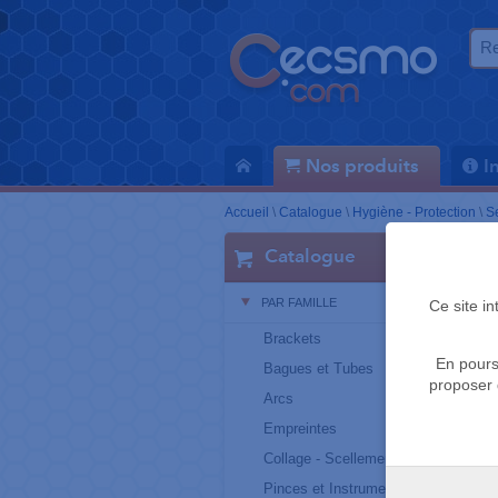
Nos produits
I
Accueil
\
Catalogue
\
Hygiène - Protection
\
S
Catalogue
PAR FAMILLE
Ce site i
Brackets
En pours
Bagues et Tubes
proposer 
Arcs
Empreintes
Collage - Scellement
Pinces et Instruments