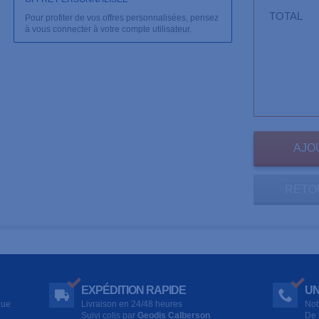
TOTAL
Pour profiter de vos offres personnalisées, pensez
à vous connecter à votre compte utilisateur.
RETO
EXPÉDITION RAPIDE
UN
que
Livraison en 24/48 heures
Not
Suivi colis par
Geodis Calberson
De 