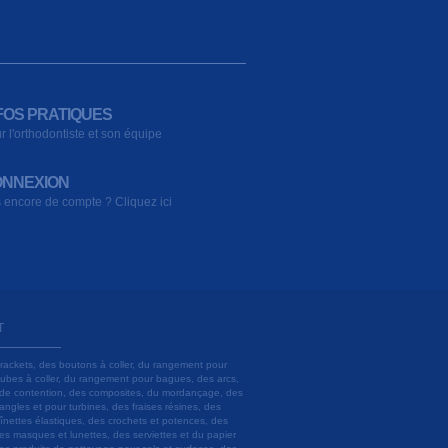
FOS PRATIQUES
r l'orthodontiste et son équipe
NNEXION
 encore de compte ? Cliquez ici
T
brackets, des boutons à coller, du rangement pour
 tubes à coller, du rangement pour bagues, des arcs,
ils de contention, des composites, du mordançage, des
angles et pour turbines, des fraises résines, des
aînettes élastiques, des crochets et potences, des
es masques et lunettes, des serviettes et du papier