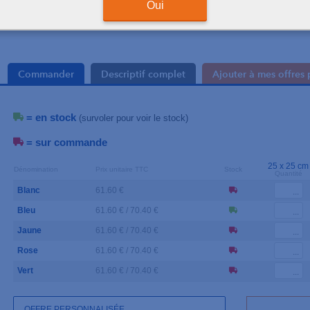
Oui
Commander
Descriptif complet
Ajouter à mes offres 
= en stock
(survoler pour voir le stock)
= sur commande
25 x 25 cm
Dénomination
Prix unitaire TTC
Stock
Quantité
Blanc
61.60 €
Bleu
61.60 € / 70.40 €
Jaune
61.60 € / 70.40 €
Rose
61.60 € / 70.40 €
Vert
61.60 € / 70.40 €
OFFRE PERSONNALISÉE