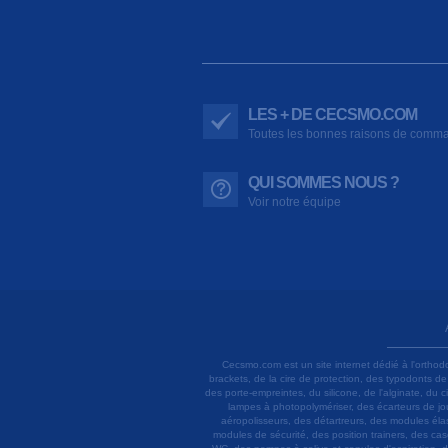
LES + DE CECSMO.COM
Toutes les bonnes raisons de comm
QUI SOMMES NOUS ?
Voir notre équipe
Cecsmo.com est un site internet dédié à l'orthod
brackets, de la cire de protection, des typodonts d
des porte-empreintes, du silicone, de l'alginate, du
lampes à photopolymériser, des écarteurs de joue
aéropolisseurs, des détartreurs, des modules élas
modules de sécurité, des position trainers, des ca