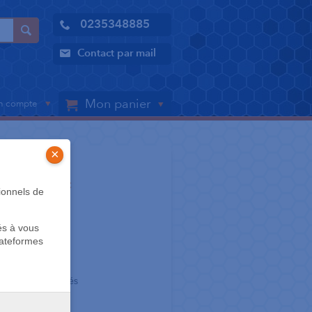
0235348885
Contact par mail
Mon panier
 compte
×
 PAPIER WC
ionnels de
te de 500
és à vous
lateformes
es
oudures sur les côtés