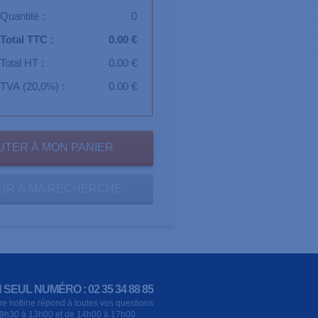
Quantité :
0
Total TTC :
0.00 €
Total HT :
0.00 €
TVA (20,0%) :
0.00 €
UR À MA RECHERCHE
 SEUL NUMÉRO : 02 35 34 88 85
re hotline répond à toutes vos questions
9h30 à 13h00 et de 14h00 à 17h00