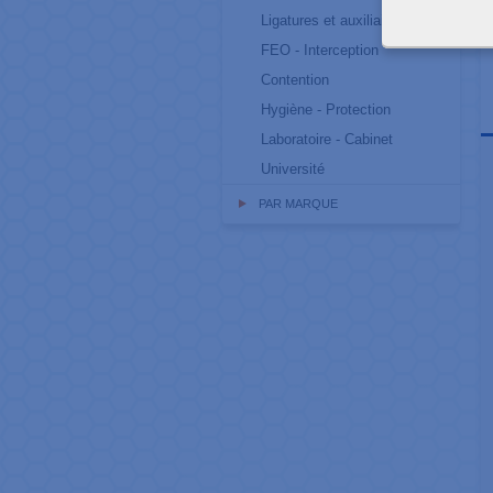
Ligatures et auxiliaires
FEO - Interception
Contention
Hygiène - Protection
Laboratoire - Cabinet
Université
PAR MARQUE