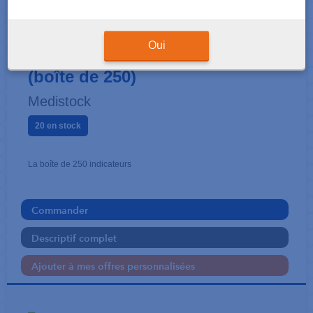
CONSOMMABLES
Indicateur de stérilisation
Oui
(boîte de 250)
Medistock
20 en stock
La boîte de 250 indicateurs
Commander
Descriptif complet
Ajouter à mes offres personnalisées