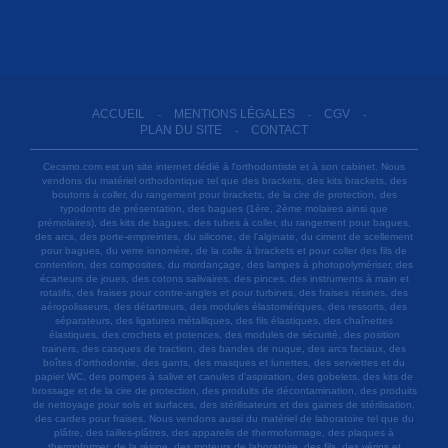
ACCUEIL
MENTIONS LÉGALES
CGV
-
-
-
PLAN DU SITE
CONTACT
-
Cecsmo.com est un site internet dédié à l'orthodontiste et à son cabinet. Nous
vendons du matériel orthodontique tel que des brackets, des kits brackets, des
boutons à coller, du rangement pour brackets, de la cire de protection, des
typodonts de présentation, des bagues (1ère, 2ème molaires ainsi que
prémolaires), des kits de bagues, des tubes à coller, du rangement pour bagues,
des arcs, des porte-empreintes, du silicone, de l'alginate, du ciment de scellement
pour bagues, du verre ionomère, de la colle à brackets et pour coller des fils de
contention, des composites, du mordançage, des lampes à photopolymériser, des
écarteurs de joues, des cotons salivaires, des pinces, des instruments à main et
rotatifs, des fraises pour contre-angles et pour turbines, des fraises résines, des
aéropolisseurs, des détartreurs, des modules élastomériques, des ressorts, des
séparateurs, des ligatures métalliques, des fils élastiques, des chaînettes
élastiques, des crochets et potences, des modules de sécurité, des position
trainers, des casques de traction, des bandes de nuque, des arcs faciaux, des
boîtes d'orthodontie, des gants, des masques et lunettes, des serviettes et du
papier WC, des pompes à salive et canules d'aspiration, des gobelets, des kits de
brossage et de la cire de protection, des produits de décontamination, des produits
de nettoyage pour sols et surfaces, des stérilisateurs et des gaines de stérilisation,
des cardes pour fraises. Nous vendons aussi du matériel de laboratoire tel que du
plâtre, des tailles-plâtres, des appareils de thermoformage, des plaques à
thermoformer, de la résine, des moteurs de laboratoire, des fils, des vérins et