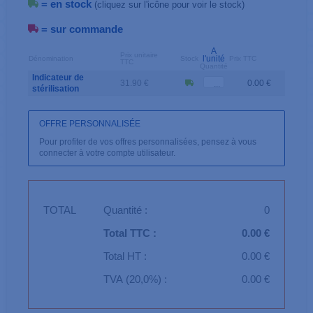
= en stock
(cliquez sur l'icône pour voir le stock)
= sur commande
A
Prix unitaire
l'unité
Dénomination
Stock
Prix TTC
TTC
Quantité
Indicateur de
31.90 €
0.00 €
stérilisation
OFFRE PERSONNALISÉE
Pour profiter de vos offres personnalisées, pensez à vous
connecter à votre compte utilisateur.
TOTAL
Quantité :
0
Total TTC :
0.00 €
Total HT :
0.00 €
TVA (20,0%) :
0.00 €