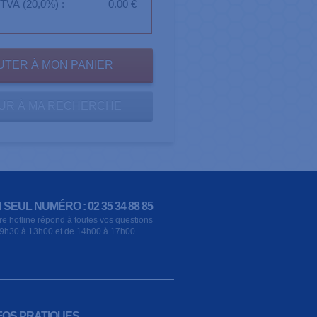
TVA (20,0%) :
0.00 €
UR À MA RECHERCHE
 SEUL NUMÉRO : 02 35 34 88 85
re hotline répond à toutes vos questions
9h30 à 13h00 et de 14h00 à 17h00
FOS PRATIQUES