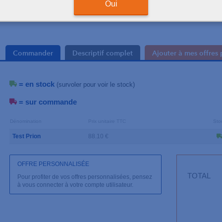
Oui
Commander
Descriptif complet
Ajouter à mes offres 
= en stock
(survoler pour voir le stock)
= sur commande
Dénomination
Prix unitaire TTC
Sto
Test Prion
88.10 €
OFFRE PERSONNALISÉE
TOTAL
Pour profiter de vos offres personnalisées, pensez
à vous connecter à votre compte utilisateur.