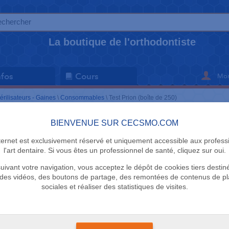
La boutique de l'orthodontiste
Mon
nfos
Cours
érilisateurs - Gaines
\
Consommables
\
Test Prion (boîte de 250)
BIENVENUE SUR CECSMO.COM
CONSOMMAB
nternet est exclusivement réservé et uniquement accessible aux profess
Test Prion 
l'art dentaire. Si vous êtes un professionnel de santé, cliquez sur oui.
uivant votre navigation, vous acceptez le dépôt de cookies tiers destin
Medistock
des vidéos, des boutons de partage, des remontées de contenus de p
sociales et réaliser des statistiques de visites.
7 en stock