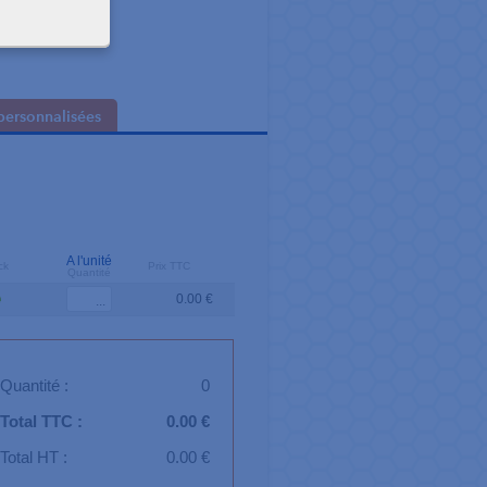
personnalisées
A l'unité
ck
Prix TTC
Quantité
0.00 €
Quantité :
0
Total TTC :
0.00 €
Total HT :
0.00 €