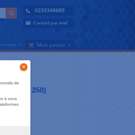
0235348885
Contact par mail
Mon panier
 compte
×
LES
ionnels de
(boîte de 250)
és à vous
lateformes