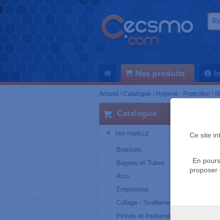
Nos produits
I
Accueil
\
Catalogue
\
Hygiène - Protection
\
St
Catalogue
PAR FAMILLE
Ce site i
Brackets
En pours
Bagues et Tubes
proposer 
Arcs
Empreintes
Collage - Scellement
Pinces et Instruments