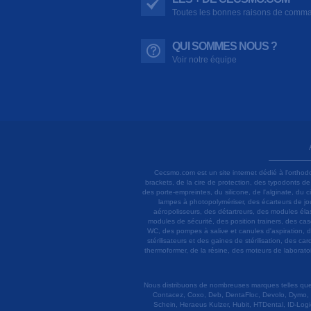
Toutes les bonnes raisons de comm
QUI SOMMES NOUS ?
Voir notre équipe
Cecsmo.com est un site internet dédié à l'orthod
brackets, de la cire de protection, des typodonts d
des porte-empreintes, du silicone, de l'alginate, du
lampes à photopolymériser, des écarteurs de joue
aéropolisseurs, des détartreurs, des modules élas
modules de sécurité, des position trainers, des ca
WC, des pompes à salive et canules d'aspiration, d
stérilisateurs et des gaines de stérilisation, des c
thermoformer, de la résine, des moteurs de laboratoir
Nous distribuons de nombreuses marques telles que 3
Contacez, Coxo, Deb, DentaFloc, Devolo, Dymo, 
Schein, Heraeus Kulzer, Hubit, HTDental, ID-Logi