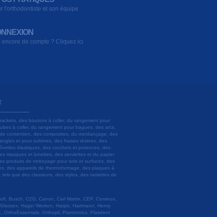
r l'orthodontiste et son équipe
NNEXION
 encore de compte ? Cliquez ici
T
brackets, des boutons à coller, du rangement pour
 tubes à coller, du rangement pour bagues, des arcs,
ils de contention, des composites, du mordançage, des
angles et pour turbines, des fraises résines, des
aînettes élastiques, des crochets et potences, des
es masques et lunettes, des serviettes et du papier
es produits de nettoyage pour sols et surfaces, des
lâtres, des appareils de thermoformage, des plaques à
u, tels que des classeurs, des stylos, des ramettes de
 Soft, Busch, C2G, Canon, Carl Martin, CEP, Cominox,
 Glassex, Hager Werken, Harpic, Hartmann, Henry
 OrthoEssentials, Orthopli, Plantronics, Plasdent