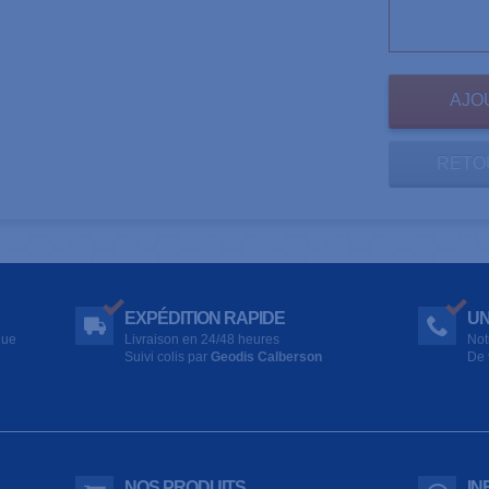
RETO
EXPÉDITION RAPIDE
UN
que
Livraison en 24/48 heures
Not
Suivi colis par
Geodis Calberson
De 
NOS PRODUITS
IN