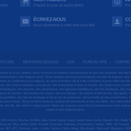
ander
Cliquez ici pour un accès direct
Pou
ÉCRIVEZ-NOUS
CO
Nous répondons à votre mail sous 48h
Pas
ACCUEIL
MENTIONS LÉGALES
CGV
PLAN DU SITE
CONTAC
-
-
-
-
ontiste et à son cabinet. Nous vendons du matériel orthodontique tel que des brackets, des kits 
e présentation, des bagues (1ère, 2ème molaires ainsi que prémolaires), des kits de bagues, des
 ciment de scellement pour bagues, du verre ionomère, de la colle à brackets et pour coller des f
s, des cotons salivaires, des pinces, des instruments à main et rotatifs, des fraises pour contre-
tomériques, des ressorts, des séparateurs, des ligatures métalliques, des fils élastiques, des ch
sques de traction, des bandes de nuque, des arcs faciaux, des boîtes d'orthodontie, des gants, d
es gobelets, des kits de brossage et de la cire de protection, des produits de décontamination, d
ardes pour fraises. Nous vendons aussi du matériel de laboratoire tel que du plâtre, des tailles-p
e, des fils, des vérins et disjoncteurs. Notre site propose aussi des fournitures pour votre burea
papier et des négatoscopes.
M, Acteon, Adenta, Air Wick, Ajax, Anios, Apple, Argos, Astek, Asus, Avery, Bausch, Bic, Bulky
Duracell, Elba, Elmex, EMS, Esselte, Euronda, Fellowes, Forestadent, Fujitsu, GBC, GC Europe,
cal, J&T, JPC, Kleenex, Leitz, Loctite, Lenovo, Micro-Mega, Microbrush, Microsoft, Myobrace, NSK,