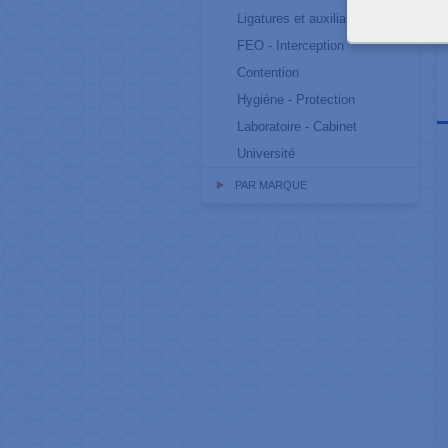
Ligatures et auxiliaires
FEO - Interception
Contention
Hygiène - Protection
Laboratoire - Cabinet
Université
PAR MARQUE