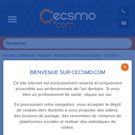
Accueil
\
Catalogue
\
Hygiène - Protection
\
Pompes à salive - Canules
\
Canules
\
Medi Jet Baby 105 mm pour raccord 16 mm (x 10)
×
BIENVENUE SUR CECSMO.COM
Ce site internet est exclusivement réservé et uniquement
accessible aux professionnels de l'art dentaire. Si vous
êtes un professionnel de santé, cliquez sur oui.
En poursuivant votre navigation, vous acceptez le dépôt
de cookies tiers destinés à vous proposer des vidéos,
des boutons de partage, des remontées de contenus de
plateformes sociales et réaliser des statistiques de
visites.