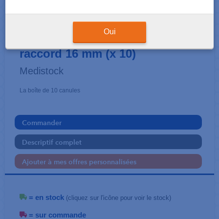
CANULES
Medi Jet Baby 105 mm pour
Oui
raccord 16 mm (x 10)
Medistock
La boîte de 10 canules
Commander
Descriptif complet
Ajouter à mes offres personnalisées
= en stock
(cliquez sur l'icône pour voir le stock)
= sur commande