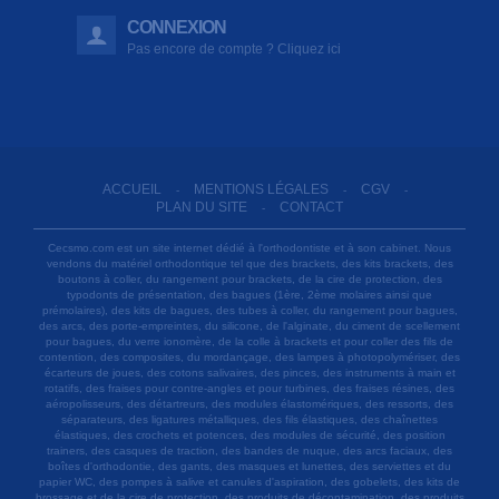
CONNEXION
Pas encore de compte ? Cliquez ici
ACCUEIL
MENTIONS LÉGALES
CGV
-
-
-
PLAN DU SITE
CONTACT
-
Cecsmo.com est un site internet dédié à l'orthodontiste et à son cabinet. Nous
vendons du matériel orthodontique tel que des brackets, des kits brackets, des
boutons à coller, du rangement pour brackets, de la cire de protection, des
typodonts de présentation, des bagues (1ère, 2ème molaires ainsi que
prémolaires), des kits de bagues, des tubes à coller, du rangement pour bagues,
des arcs, des porte-empreintes, du silicone, de l'alginate, du ciment de scellement
pour bagues, du verre ionomère, de la colle à brackets et pour coller des fils de
contention, des composites, du mordançage, des lampes à photopolymériser, des
écarteurs de joues, des cotons salivaires, des pinces, des instruments à main et
rotatifs, des fraises pour contre-angles et pour turbines, des fraises résines, des
aéropolisseurs, des détartreurs, des modules élastomériques, des ressorts, des
séparateurs, des ligatures métalliques, des fils élastiques, des chaînettes
élastiques, des crochets et potences, des modules de sécurité, des position
trainers, des casques de traction, des bandes de nuque, des arcs faciaux, des
boîtes d'orthodontie, des gants, des masques et lunettes, des serviettes et du
papier WC, des pompes à salive et canules d'aspiration, des gobelets, des kits de
brossage et de la cire de protection, des produits de décontamination, des produits