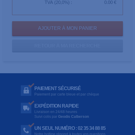
TVA (20,0%) :
0.00 €
RETOUR À MA RECHERCHE
PAIEMENT SÉCURISÉ
Paiement par carte bleue et par chèque
EXPÉDITION RAPIDE
Livraison en 24/48 heures
Suivi colis par
Geodis Calberson
UN SEUL NUMÉRO : 02 35 34 88 85
Notre hotline répond à toutes vos questions