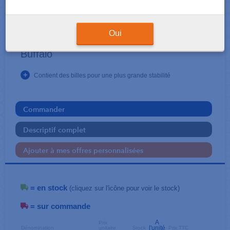
ACCESSOIRES LABORATOIRE
Lampe alcool torche plastique
Oui
Buffalo
+
Contient des billes pour une plus grande stabilité
Commander
Descriptif complet
Ajouter à mes offres personnalisées
= en stock
(cliquez sur l'icône pour voir le stock)
= sur commande
A
Prix
l'unité
Dénomination
unitaire
Stock
Prix TTC