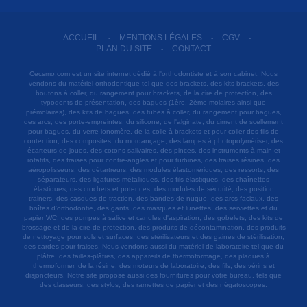
ACCUEIL
MENTIONS LÉGALES
CGV
-
-
-
PLAN DU SITE
CONTACT
-
Cecsmo.com est un site internet dédié à l'orthodontiste et à son cabinet. Nous
vendons du matériel orthodontique tel que des brackets, des kits brackets, des
boutons à coller, du rangement pour brackets, de la cire de protection, des
typodonts de présentation, des bagues (1ère, 2ème molaires ainsi que
prémolaires), des kits de bagues, des tubes à coller, du rangement pour bagues,
des arcs, des porte-empreintes, du silicone, de l'alginate, du ciment de scellement
pour bagues, du verre ionomère, de la colle à brackets et pour coller des fils de
contention, des composites, du mordançage, des lampes à photopolymériser, des
écarteurs de joues, des cotons salivaires, des pinces, des instruments à main et
rotatifs, des fraises pour contre-angles et pour turbines, des fraises résines, des
aéropolisseurs, des détartreurs, des modules élastomériques, des ressorts, des
séparateurs, des ligatures métalliques, des fils élastiques, des chaînettes
élastiques, des crochets et potences, des modules de sécurité, des position
trainers, des casques de traction, des bandes de nuque, des arcs faciaux, des
boîtes d'orthodontie, des gants, des masques et lunettes, des serviettes et du
papier WC, des pompes à salive et canules d'aspiration, des gobelets, des kits de
brossage et de la cire de protection, des produits de décontamination, des produits
de nettoyage pour sols et surfaces, des stérilisateurs et des gaines de stérilisation,
des cardes pour fraises. Nous vendons aussi du matériel de laboratoire tel que du
plâtre, des tailles-plâtres, des appareils de thermoformage, des plaques à
thermoformer, de la résine, des moteurs de laboratoire, des fils, des vérins et
disjoncteurs. Notre site propose aussi des fournitures pour votre bureau, tels que
des classeurs, des stylos, des ramettes de papier et des négatoscopes.