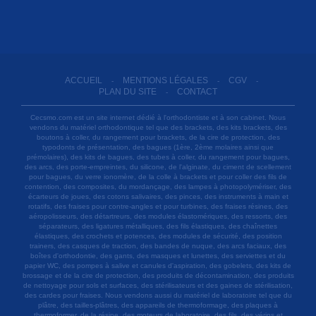
ACCUEIL
MENTIONS LÉGALES
CGV
-
-
-
PLAN DU SITE
CONTACT
-
Cecsmo.com est un site internet dédié à l'orthodontiste et à son cabinet. Nous
vendons du matériel orthodontique tel que des brackets, des kits brackets, des
boutons à coller, du rangement pour brackets, de la cire de protection, des
typodonts de présentation, des bagues (1ère, 2ème molaires ainsi que
prémolaires), des kits de bagues, des tubes à coller, du rangement pour bagues,
des arcs, des porte-empreintes, du silicone, de l'alginate, du ciment de scellement
pour bagues, du verre ionomère, de la colle à brackets et pour coller des fils de
contention, des composites, du mordançage, des lampes à photopolymériser, des
écarteurs de joues, des cotons salivaires, des pinces, des instruments à main et
rotatifs, des fraises pour contre-angles et pour turbines, des fraises résines, des
aéropolisseurs, des détartreurs, des modules élastomériques, des ressorts, des
séparateurs, des ligatures métalliques, des fils élastiques, des chaînettes
élastiques, des crochets et potences, des modules de sécurité, des position
trainers, des casques de traction, des bandes de nuque, des arcs faciaux, des
boîtes d'orthodontie, des gants, des masques et lunettes, des serviettes et du
papier WC, des pompes à salive et canules d'aspiration, des gobelets, des kits de
brossage et de la cire de protection, des produits de décontamination, des produits
de nettoyage pour sols et surfaces, des stérilisateurs et des gaines de stérilisation,
des cardes pour fraises. Nous vendons aussi du matériel de laboratoire tel que du
plâtre, des tailles-plâtres, des appareils de thermoformage, des plaques à
thermoformer, de la résine, des moteurs de laboratoire, des fils, des vérins et