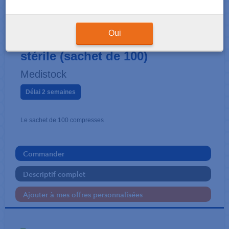
SERVIETTES - PAPIER WC
Compresse non tissée non
Oui
stérile (sachet de 100)
Medistock
Délai 2 semaines
Le sachet de 100 compresses
Commander
Descriptif complet
Ajouter à mes offres personnalisées