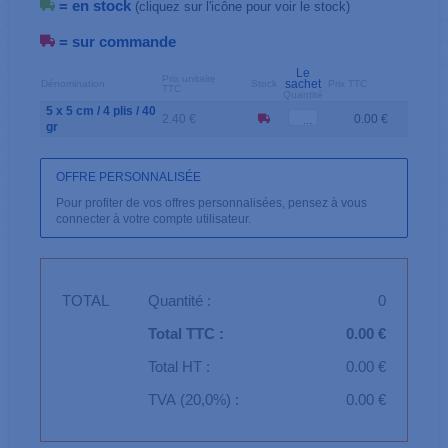
= en stock
(cliquez sur l'icône pour voir le stock)
= sur commande
Le
Prix unitaire
sachet
Dénomination
Stock
Prix TTC
TTC
Quantité
5 x 5 cm / 4 plis / 40
2.40 €
0.00 €
gr
OFFRE PERSONNALISÉE
Pour profiter de vos offres personnalisées, pensez à vous
connecter à votre compte utilisateur.
TOTAL
Quantité :
0
Total TTC :
0.00 €
Total HT :
0.00 €
TVA (20,0%) :
0.00 €