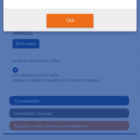
CONSOMMABLES
Eau déminéralisée 5 litres
Oui
Mieuxa
36 en stock
Le lot de 4 bidons de 5 litres
+
Eau déminéralisée à 100%
Pratique et facile d’utilisation avec bouchon verseur
Commander
Descriptif complet
Ajouter à mes offres personnalisées