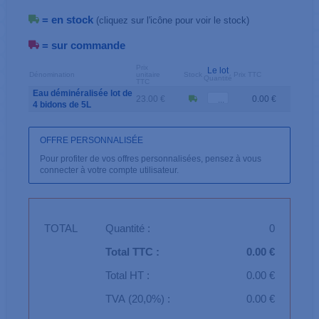
= en stock
(cliquez sur l'icône pour voir le stock)
= sur commande
Prix
Le lot
Dénomination
unitaire
Stock
Prix TTC
Quantité
TTC
Eau déminéralisée lot de
23.00 €
0.00 €
4 bidons de 5L
OFFRE PERSONNALISÉE
Pour profiter de vos offres personnalisées, pensez à vous
connecter à votre compte utilisateur.
TOTAL
Quantité :
0
Total TTC :
0.00 €
Total HT :
0.00 €
TVA (20,0%) :
0.00 €