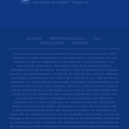
Pas encore de compte ? Cliquez ici
ACCUEIL
MENTIONS LÉGALES
CGV
-
-
-
PLAN DU SITE
CONTACT
-
Cecsmo.com est un site internet dédié à l'orthodontiste et à son cabinet. Nous
vendons du matériel orthodontique tel que des brackets, des kits brackets, des
boutons à coller, du rangement pour brackets, de la cire de protection, des
typodonts de présentation, des bagues (1ère, 2ème molaires ainsi que
prémolaires), des kits de bagues, des tubes à coller, du rangement pour bagues,
des arcs, des porte-empreintes, du silicone, de l'alginate, du ciment de scellement
pour bagues, du verre ionomère, de la colle à brackets et pour coller des fils de
contention, des composites, du mordançage, des lampes à photopolymériser, des
écarteurs de joues, des cotons salivaires, des pinces, des instruments à main et
rotatifs, des fraises pour contre-angles et pour turbines, des fraises résines, des
aéropolisseurs, des détartreurs, des modules élastomériques, des ressorts, des
séparateurs, des ligatures métalliques, des fils élastiques, des chaînettes
élastiques, des crochets et potences, des modules de sécurité, des position
trainers, des casques de traction, des bandes de nuque, des arcs faciaux, des
boîtes d'orthodontie, des gants, des masques et lunettes, des serviettes et du
papier WC, des pompes à salive et canules d'aspiration, des gobelets, des kits de
brossage et de la cire de protection, des produits de décontamination, des produits
de nettoyage pour sols et surfaces, des stérilisateurs et des gaines de stérilisation,
des cardes pour fraises. Nous vendons aussi du matériel de laboratoire tel que du