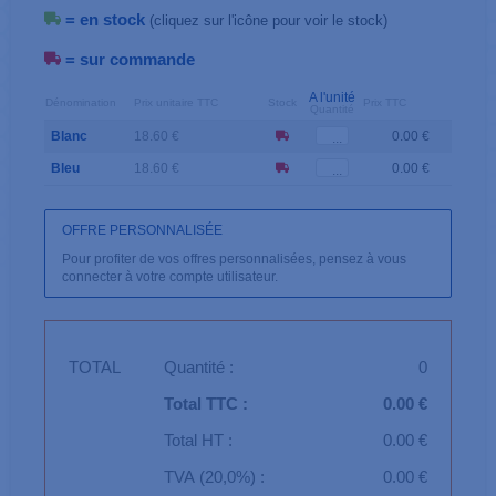
= en stock
(cliquez sur l'icône pour voir le stock)
= sur commande
A l'unité
Dénomination
Prix unitaire TTC
Stock
Prix TTC
Quantité
Blanc
18.60 €
0.00 €
Bleu
18.60 €
0.00 €
OFFRE PERSONNALISÉE
Pour profiter de vos offres personnalisées, pensez à vous
connecter à votre compte utilisateur.
TOTAL
Quantité :
0
Total TTC :
0.00 €
Total HT :
0.00 €
TVA (20,0%) :
0.00 €