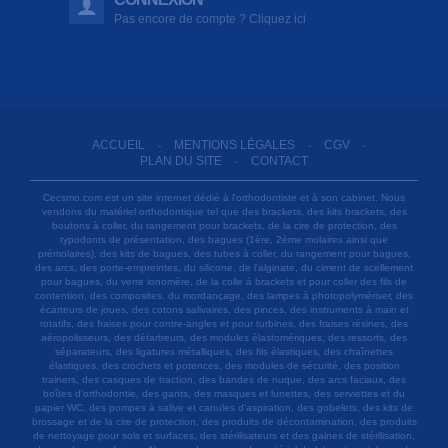
Pas encore de compte ? Cliquez ici
ACCUEIL
MENTIONS LÉGALES
CGV
-
-
-
PLAN DU SITE
CONTACT
-
Cecsmo.com est un site internet dédié à l'orthodontiste et à son cabinet. Nous
vendons du matériel orthodontique tel que des brackets, des kits brackets, des
boutons à coller, du rangement pour brackets, de la cire de protection, des
typodonts de présentation, des bagues (1ère, 2ème molaires ainsi que
prémolaires), des kits de bagues, des tubes à coller, du rangement pour bagues,
des arcs, des porte-empreintes, du silicone, de l'alginate, du ciment de scellement
pour bagues, du verre ionomère, de la colle à brackets et pour coller des fils de
contention, des composites, du mordançage, des lampes à photopolymériser, des
écarteurs de joues, des cotons salivaires, des pinces, des instruments à main et
rotatifs, des fraises pour contre-angles et pour turbines, des fraises résines, des
aéropolisseurs, des détartreurs, des modules élastomériques, des ressorts, des
séparateurs, des ligatures métalliques, des fils élastiques, des chaînettes
élastiques, des crochets et potences, des modules de sécurité, des position
trainers, des casques de traction, des bandes de nuque, des arcs faciaux, des
boîtes d'orthodontie, des gants, des masques et lunettes, des serviettes et du
papier WC, des pompes à salive et canules d'aspiration, des gobelets, des kits de
brossage et de la cire de protection, des produits de décontamination, des produits
de nettoyage pour sols et surfaces, des stérilisateurs et des gaines de stérilisation,