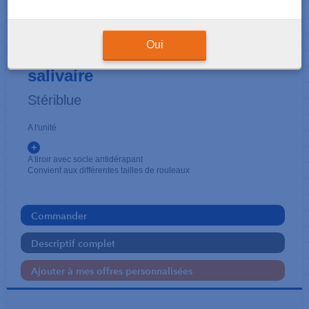
ACCESSOIRES
Distributeur Dis Roll cotons
Oui
salivaire
Stériblue
A l'unité
+
A tiroir avec socle antidérapant
Convient aux différentes tailles de rouleaux
Commander
Descriptif complet
Ajouter à mes offres personnalisées