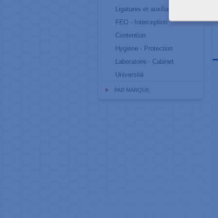
Ligatures et auxiliaires
FEO - Interception
Contention
Hygiène - Protection
Laboratoire - Cabinet
Université
PAR MARQUE