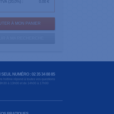
TVA (20,0%) :
0.00 €
UR À MA RECHERCHE
 SEUL NUMÉRO : 02 35 34 88 85
re hotline répond à toutes vos questions
9h30 à 13h00 et de 14h00 à 17h00
FOS PRATIQUES