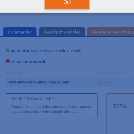
Oui
Commander
Descriptif complet
Ajouter à mes offres 
= en stock
(survoler pour voir le stock)
= sur commande
Dénomination
Prix unitaire TTC
Porte-mine Mars micro mine 0,7 mm
8.10 €
OFFRE PERSONNALISÉE
TOTAL
Pour profiter de vos offres personnalisées, pensez
à vous connecter à votre compte utilisateur.