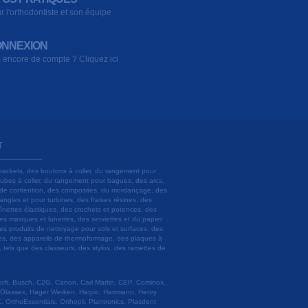
r l'orthodontiste et son équipe
NNEXION
 encore de compte ? Cliquez ici
T
brackets, des boutons à coller, du rangement pour
 tubes à coller, du rangement pour bagues, des arcs,
ils de contention, des composites, du mordançage, des
angles et pour turbines, des fraises résines, des
aînettes élastiques, des crochets et potences, des
es masques et lunettes, des serviettes et du papier
es produits de nettoyage pour sols et surfaces, des
lâtres, des appareils de thermoformage, des plaques à
u, tels que des classeurs, des stylos, des ramettes de
 Soft, Busch, C2G, Canon, Carl Martin, CEP, Cominox,
 Glassex, Hager Werken, Harpic, Hartmann, Henry
 OrthoEssentials, Orthopli, Plantronics, Plasdent