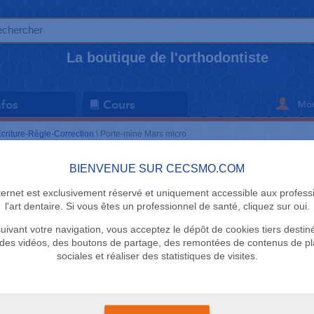
La boutique de l'orthodontiste
Mon
nfos
Cours
criture-Règle-Correction
\
Porte-mine Mars micro
BIENVENUE SUR CECSMO.COM
ECRITURE-R
nternet est exclusivement réservé et uniquement accessible aux profess
Porte-mine
l'art dentaire. Si vous êtes un professionnel de santé, cliquez sur oui.
uivant votre navigation, vous acceptez le dépôt de cookies tiers destin
Staedtler
des vidéos, des boutons de partage, des remontées de contenus de p
sociales et réaliser des statistiques de visites.
9 en stock