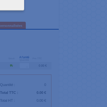
personnalisées
A l'unité
Stock
Prix TTC
Quantité
0.00 €
Quantité :
0
Total TTC :
0.00 €
Total HT :
0.00 €