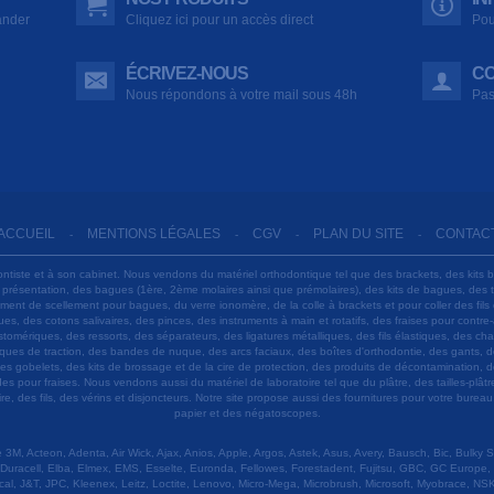
ander
Cliquez ici pour un accès direct
Pou
ÉCRIVEZ-NOUS
CO
Nous répondons à votre mail sous 48h
Pas
ACCUEIL
MENTIONS LÉGALES
CGV
PLAN DU SITE
CONTAC
-
-
-
-
ontiste et à son cabinet. Nous vendons du matériel orthodontique tel que des brackets, des kits 
e présentation, des bagues (1ère, 2ème molaires ainsi que prémolaires), des kits de bagues, des
 ciment de scellement pour bagues, du verre ionomère, de la colle à brackets et pour coller des f
s, des cotons salivaires, des pinces, des instruments à main et rotatifs, des fraises pour contre-
tomériques, des ressorts, des séparateurs, des ligatures métalliques, des fils élastiques, des ch
sques de traction, des bandes de nuque, des arcs faciaux, des boîtes d'orthodontie, des gants, d
es gobelets, des kits de brossage et de la cire de protection, des produits de décontamination, d
ardes pour fraises. Nous vendons aussi du matériel de laboratoire tel que du plâtre, des tailles-p
e, des fils, des vérins et disjoncteurs. Notre site propose aussi des fournitures pour votre burea
papier et des négatoscopes.
M, Acteon, Adenta, Air Wick, Ajax, Anios, Apple, Argos, Astek, Asus, Avery, Bausch, Bic, Bulky
Duracell, Elba, Elmex, EMS, Esselte, Euronda, Fellowes, Forestadent, Fujitsu, GBC, GC Europe,
cal, J&T, JPC, Kleenex, Leitz, Loctite, Lenovo, Micro-Mega, Microbrush, Microsoft, Myobrace, NSK,