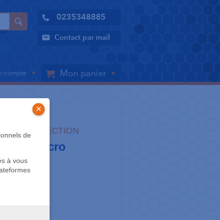
0235348885
Contact par mail
Mon panier
 compte
×
ÈGLE-CORRECTION
ionnels de
 Mars micro
és à vous
lateformes