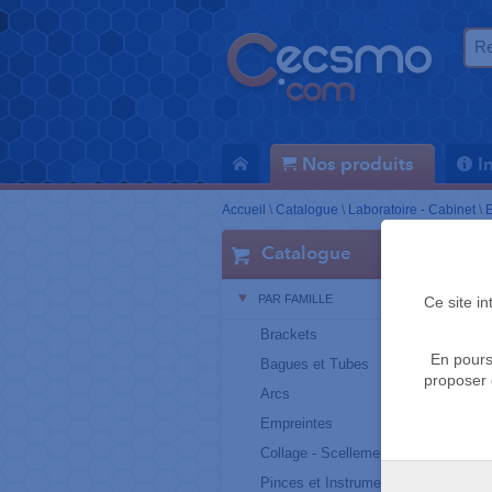
Nos produits
I
Accueil
\
Catalogue
\
Laboratoire - Cabinet
\
E
Catalogue
PAR FAMILLE
Ce site i
Brackets
En pours
Bagues et Tubes
proposer 
Arcs
Empreintes
Collage - Scellement
Pinces et Instruments