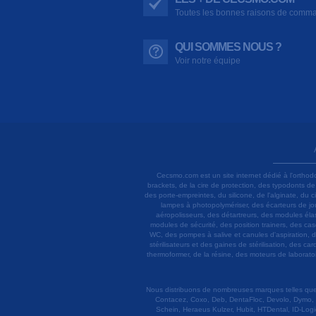
Toutes les bonnes raisons de comm
QUI SOMMES NOUS ?
Voir notre équipe
Cecsmo.com est un site internet dédié à l'orthod
brackets, de la cire de protection, des typodonts d
des porte-empreintes, du silicone, de l'alginate, du
lampes à photopolymériser, des écarteurs de joue
aéropolisseurs, des détartreurs, des modules élas
modules de sécurité, des position trainers, des ca
WC, des pompes à salive et canules d'aspiration, d
stérilisateurs et des gaines de stérilisation, des c
thermoformer, de la résine, des moteurs de laboratoir
Nous distribuons de nombreuses marques telles que 3
Contacez, Coxo, Deb, DentaFloc, Devolo, Dymo, 
Schein, Heraeus Kulzer, Hubit, HTDental, ID-Logi