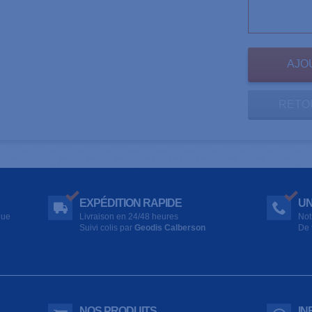
RETO
EXPÉDITION RAPIDE
UN
que
Livraison en 24/48 heures
Not
Suivi colis par
Geodis Calberson
De 
NOS PRODUITS
IN