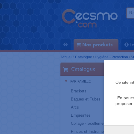
Nos produits
I
Accueil
\
Catalogue
\
Hygiène - Protection
\
St
Catalogue
PAR FAMILLE
Ce site i
Brackets
En pours
Bagues et Tubes
proposer 
Arcs
Empreintes
Collage - Scellement
Pinces et Instruments