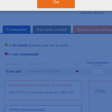
Chambre en cuivre gra
Oui
Système de montée en 
Traçabilité via port US
Garantie 36 mois
Commander
Descriptif complet
Ajouter à mes offres 
= en stock
(survoler pour voir le stock)
= sur commande
Sans installation
Dénomination
Prix unitaire TTC
Stock
Quantité
iClave plus
6 000.00 € / 6 100.00 €
PROMOTION NSK (JUSQU'AU 30 JUIN 2026)
TOTAL
6000 € TTC le iClave plus au lieu de 7986 € TTC
OFFRE PERSONNALISÉE