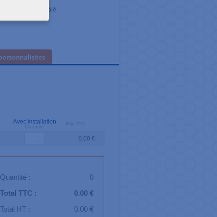
nde capacité
température contrôlé
B (clé USB fournie)
personnalisées
Avec installation
Prix TTC
Quantité
0.00 €
Quantité :
0
Total TTC :
0.00 €
Total HT :
0.00 €