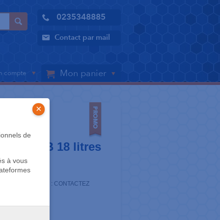
0235348885
Contact par mail
Mon panier
 compte
×
UR
ionnels de
 Classe B 18 litres
és à vous
lateformes
vec BNP-PARIBAS : CONTACTEZ