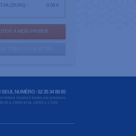
TVA (20,0%) :
0.00 €
UR À MA RECHERCHE
 SEUL NUMÉRO : 02 35 34 88 85
re hotline répond à toutes vos questions
9h30 à 13h00 et de 14h00 à 17h00