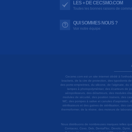
LES + DE CECSMO.COM
Toutes les bonnes raisons de comm
QUI SOMMES NOUS ?
Voir notre équipe
Cecsmo.com est un site internet dédié à l'orthod
brackets, de la cire de protection, des typodonts d
des porte-empreintes, du silicone, de l'alginate, du
lampes à photopolymériser, des écarteurs de joue
aéropolisseurs, des détartreurs, des modules élas
modules de sécurité, des position trainers, des ca
WC, des pompes à salive et canules d'aspiration, d
stérilisateurs et des gaines de stérilisation, des c
thermoformer, de la résine, des moteurs de laboratoir
Nous distribuons de nombreuses marques telles que 3
Contacez, Coxo, Deb, DentaFloc, Devolo, Dymo, 