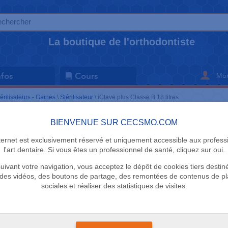
La boutique de l'orthodontiste
Mon
nfos
Cours
érilisateurs - Gaines
\
Stérilisateur
\
iClave plus Classe B 18 litres
BIENVENUE SUR CECSMO.COM
STÉRILISATE
nternet est exclusivement réservé et uniquement accessible aux profess
iClave plus
l'art dentaire. Si vous êtes un professionnel de santé, cliquez sur oui.
uivant votre navigation, vous acceptez le dépôt de cookies tiers destin
NSK
des vidéos, des boutons de partage, des remontées de contenus de p
sociales et réaliser des statistiques de visites.
LEASING POSSIBLE a
NOUS 02.35.34.88.85
Livraison comprise
+