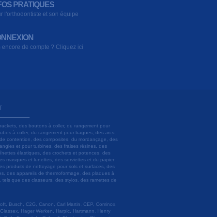
FOS PRATIQUES
r l'orthodontiste et son équipe
NNEXION
 encore de compte ? Cliquez ici
T
brackets, des boutons à coller, du rangement pour
 tubes à coller, du rangement pour bagues, des arcs,
ils de contention, des composites, du mordançage, des
angles et pour turbines, des fraises résines, des
aînettes élastiques, des crochets et potences, des
es masques et lunettes, des serviettes et du papier
es produits de nettoyage pour sols et surfaces, des
lâtres, des appareils de thermoformage, des plaques à
u, tels que des classeurs, des stylos, des ramettes de
 Soft, Busch, C2G, Canon, Carl Martin, CEP, Cominox,
 Glassex, Hager Werken, Harpic, Hartmann, Henry