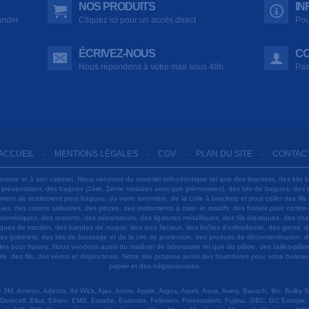
NOS PRODUITS
IN
ander
Cliquez ici pour un accès direct
Pou
ÉCRIVEZ-NOUS
CO
Nous répondons à votre mail sous 48h
Pas
ACCUEIL
MENTIONS LÉGALES
CGV
PLAN DU SITE
CONTAC
-
-
-
-
ontiste et à son cabinet. Nous vendons du matériel orthodontique tel que des brackets, des kits 
e présentation, des bagues (1ère, 2ème molaires ainsi que prémolaires), des kits de bagues, des
 ciment de scellement pour bagues, du verre ionomère, de la colle à brackets et pour coller des f
s, des cotons salivaires, des pinces, des instruments à main et rotatifs, des fraises pour contre-
tomériques, des ressorts, des séparateurs, des ligatures métalliques, des fils élastiques, des ch
sques de traction, des bandes de nuque, des arcs faciaux, des boîtes d'orthodontie, des gants, d
es gobelets, des kits de brossage et de la cire de protection, des produits de décontamination, d
ardes pour fraises. Nous vendons aussi du matériel de laboratoire tel que du plâtre, des tailles-p
e, des fils, des vérins et disjoncteurs. Notre site propose aussi des fournitures pour votre burea
papier et des négatoscopes.
M, Acteon, Adenta, Air Wick, Ajax, Anios, Apple, Argos, Astek, Asus, Avery, Bausch, Bic, Bulky
Duracell, Elba, Elmex, EMS, Esselte, Euronda, Fellowes, Forestadent, Fujitsu, GBC, GC Europe,