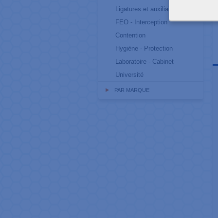
Ligatures et auxiliaires
FEO - Interception
Contention
Hygiène - Protection
Laboratoire - Cabinet
Université
PAR MARQUE