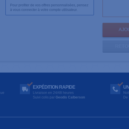
Pour profiter de vos offres personnalisées, pensez
à vous connecter à votre compte utilisateur.
RETO
EXPÉDITION RAPIDE
UN
que
Livraison en 24/48 heures
Not
Suivi colis par
Geodis Calberson
De 