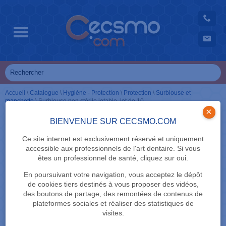
Accueil
\
Catalogue
\
Hygiène - Protection
\
Protection
\
Surblouse et
manchette
\
Surblouse non stérile jetable, lot de 10
×
BIENVENUE SUR CECSMO.COM
Ce site internet est exclusivement réservé et uniquement
accessible aux professionnels de l'art dentaire. Si vous
êtes un professionnel de santé, cliquez sur oui.
En poursuivant votre navigation, vous acceptez le dépôt
de cookies tiers destinés à vous proposer des vidéos,
des boutons de partage, des remontées de contenus de
plateformes sociales et réaliser des statistiques de
visites.