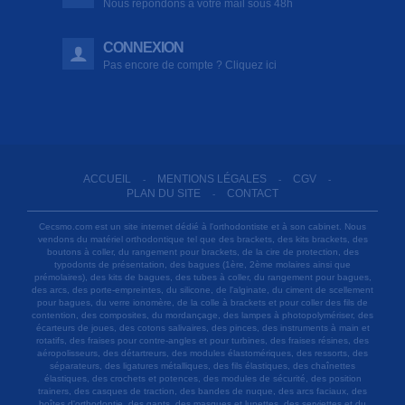
Nous répondons à votre mail sous 48h
CONNEXION
Pas encore de compte ? Cliquez ici
ACCUEIL
MENTIONS LÉGALES
CGV
-
-
-
PLAN DU SITE
CONTACT
-
Cecsmo.com est un site internet dédié à l'orthodontiste et à son cabinet. Nous
vendons du matériel orthodontique tel que des brackets, des kits brackets, des
boutons à coller, du rangement pour brackets, de la cire de protection, des
typodonts de présentation, des bagues (1ère, 2ème molaires ainsi que
prémolaires), des kits de bagues, des tubes à coller, du rangement pour bagues,
des arcs, des porte-empreintes, du silicone, de l'alginate, du ciment de scellement
pour bagues, du verre ionomère, de la colle à brackets et pour coller des fils de
contention, des composites, du mordançage, des lampes à photopolymériser, des
écarteurs de joues, des cotons salivaires, des pinces, des instruments à main et
rotatifs, des fraises pour contre-angles et pour turbines, des fraises résines, des
aéropolisseurs, des détartreurs, des modules élastomériques, des ressorts, des
séparateurs, des ligatures métalliques, des fils élastiques, des chaînettes
élastiques, des crochets et potences, des modules de sécurité, des position
trainers, des casques de traction, des bandes de nuque, des arcs faciaux, des
boîtes d'orthodontie, des gants, des masques et lunettes, des serviettes et du