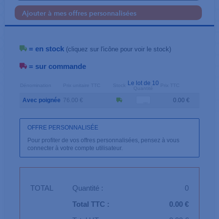
Ajouter à mes offres personnalisées
= en stock
(cliquez sur l'icône pour voir le stock)
= sur commande
Le lot de 10
Dénomination
Prix unitaire TTC
Stock
Prix TTC
Quantité
Avec poignée
76.00 €
0.00 €
OFFRE PERSONNALISÉE
Pour profiter de vos offres personnalisées, pensez à vous
connecter à votre compte utilisateur.
TOTAL
Quantité :
0
Total TTC :
0.00 €