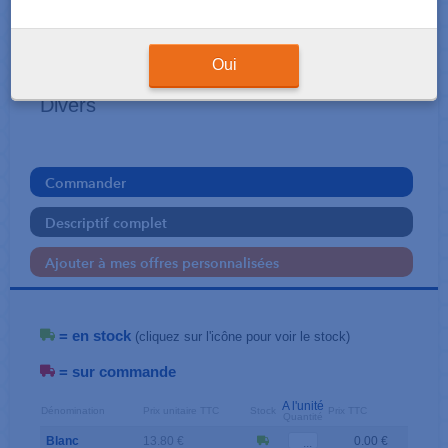
CALOT ET CHARLOTTE
Bandana
Oui
Divers
Commander
Descriptif complet
Ajouter à mes offres personnalisées
= en stock
(cliquez sur l'icône pour voir le stock)
= sur commande
A l'unité
Dénomination
Prix unitaire TTC
Stock
Prix TTC
Quantité
Blanc
13.80 €
0.00 €