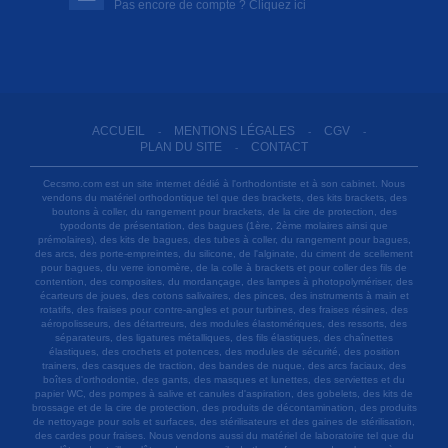
Pas encore de compte ? Cliquez ici
ACCUEIL
MENTIONS LÉGALES
CGV
-
-
-
PLAN DU SITE
CONTACT
-
Cecsmo.com est un site internet dédié à l'orthodontiste et à son cabinet. Nous
vendons du matériel orthodontique tel que des brackets, des kits brackets, des
boutons à coller, du rangement pour brackets, de la cire de protection, des
typodonts de présentation, des bagues (1ère, 2ème molaires ainsi que
prémolaires), des kits de bagues, des tubes à coller, du rangement pour bagues,
des arcs, des porte-empreintes, du silicone, de l'alginate, du ciment de scellement
pour bagues, du verre ionomère, de la colle à brackets et pour coller des fils de
contention, des composites, du mordançage, des lampes à photopolymériser, des
écarteurs de joues, des cotons salivaires, des pinces, des instruments à main et
rotatifs, des fraises pour contre-angles et pour turbines, des fraises résines, des
aéropolisseurs, des détartreurs, des modules élastomériques, des ressorts, des
séparateurs, des ligatures métalliques, des fils élastiques, des chaînettes
élastiques, des crochets et potences, des modules de sécurité, des position
trainers, des casques de traction, des bandes de nuque, des arcs faciaux, des
boîtes d'orthodontie, des gants, des masques et lunettes, des serviettes et du
papier WC, des pompes à salive et canules d'aspiration, des gobelets, des kits de
brossage et de la cire de protection, des produits de décontamination, des produits
de nettoyage pour sols et surfaces, des stérilisateurs et des gaines de stérilisation,
des cardes pour fraises. Nous vendons aussi du matériel de laboratoire tel que du